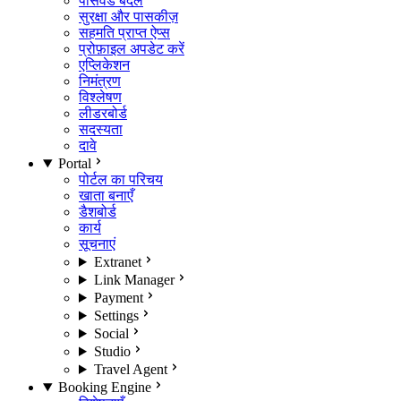
पासवर्ड बदलें
सुरक्षा और पासकीज़
सहमति प्राप्त ऐप्स
प्रोफ़ाइल अपडेट करें
एप्लिकेशन
निमंत्रण
विश्लेषण
लीडरबोर्ड
सदस्यता
दावे
Portal
पोर्टल का परिचय
खाता बनाएँ
डैशबोर्ड
कार्य
सूचनाएं
Extranet
Link Manager
Payment
Settings
Social
Studio
Travel Agent
Booking Engine