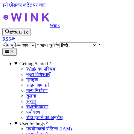
इसे छोड़कर कंटेंट पर जाएं
Wink
खोजें
Ctrl
K
RSS
थीम चुनें
भाषा चुने
Getting Started
Wink का परिचय
मुख्य विशेषताएँ
ग्राहक
साइन अप करें
मूल्य निर्धारण
तुलना
सुरक्षा
स्थानीयकरण
पर्यावरण
डेटा हटाने का अनुरोध
User Settings
उपयोगकर्ता सेटिंग्स (IAM)