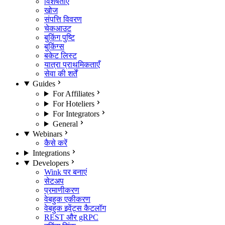
विशेषताएँ
खोज
संपत्ति विवरण
चेकआउट
बुकिंग पुष्टि
बुकिंग्स
बकेट लिस्ट
यात्रा प्राथमिकताएँ
सेवा की शर्तें
Guides
For Affiliates
For Hoteliers
For Integrators
General
Webinars
कैसे करें
Integrations
Developers
Wink पर बनाएं
सेटअप
प्रमाणीकरण
वेबहुक एकीकरण
वेबहुक इवेंट्स कैटलॉग
REST और gRPC