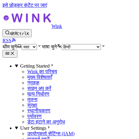
इसे छोड़कर कंटेंट पर जाएं
Wink
खोजें
Ctrl
K
RSS
थीम चुनें
भाषा चुने
Getting Started
Wink का परिचय
मुख्य विशेषताएँ
ग्राहक
साइन अप करें
मूल्य निर्धारण
तुलना
सुरक्षा
स्थानीयकरण
पर्यावरण
डेटा हटाने का अनुरोध
User Settings
उपयोगकर्ता सेटिंग्स (IAM)