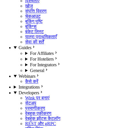
विशेषताएँ
खोज
संपत्ति विवरण
चेकआउट
बुकिंग पुष्टि
बुकिंग्स
बकेट लिस्ट
यात्रा प्राथमिकताएँ
सेवा की शर्तें
Guides
For Affiliates
For Hoteliers
For Integrators
General
Webinars
कैसे करें
Integrations
Developers
Wink पर बनाएं
सेटअप
प्रमाणीकरण
वेबहुक एकीकरण
वेबहुक इवेंट्स कैटलॉग
REST और gRPC