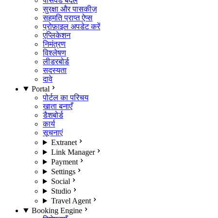
पासवर्ड बदलें
सुरक्षा और पासकीज़
सहमति प्राप्त ऐप्स
प्रोफ़ाइल अपडेट करें
एप्लिकेशन
निमंत्रण
विश्लेषण
लीडरबोर्ड
सदस्यता
दावे
Portal
पोर्टल का परिचय
खाता बनाएँ
डैशबोर्ड
कार्य
सूचनाएं
Extranet
Link Manager
Payment
Settings
Social
Studio
Travel Agent
Booking Engine