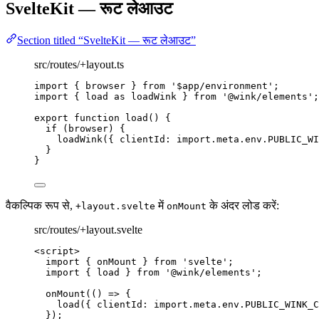
SvelteKit — रूट लेआउट
Section titled “SvelteKit — रूट लेआउट”
src/routes/+layout.ts
import
 { browser } 
from
'
$app/environment
'
;
import
 { load 
as
 loadWink } 
from
'
@wink/elements
'
;
export
function
load
()
 {
if
 (browser) {
loadWink
({ clientId: 
import.
meta
.
env
.
PUBLIC_WI
}
}
वैकल्पिक रूप से,
में
के अंदर लोड करें:
+layout.svelte
onMount
src/routes/+layout.svelte
<
script
>
import
 { onMount } 
from
'
svelte
'
;
import
 { load } 
from
'
@wink/elements
'
;
onMount
(
()
=>
 {
load
({ clientId: 
import.
meta
.
env
.
PUBLIC_WINK_C
});