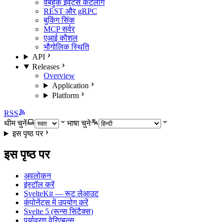
वेबहुक इवेंट्स कैटलॉग
REST और gRPC
बुकिंग सिंक
MCP सर्वर
एआई कौशल
भौगोलिक स्थिति
API
Releases
Overview
Application
Platform
RSS
थीम चुनें
भाषा चुने
इस पृष्ठ पर
इस पृष्ठ पर
अवलोकन
इंस्टॉल करें
SvelteKit — रूट लेआउट
कंपोनेंट्स में उपयोग करें
Svelte 5 (रून्स सिंटैक्स)
पर्यावरण वेरिएबल्स