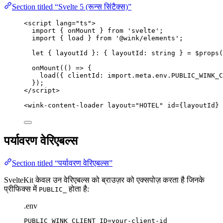
Section titled “Svelte 5 (रून्स सिंटैक्स)”
<
script
lang
=
"
ts
"
>
import
 { onMount } 
from
'
svelte
'
;
import
 { load } 
from
'
@wink/elements
'
;
let { 
layoutId
 }
:
 { 
layoutId
:
string
 } = $
props
(
onMount
(
()
=>
 {
load
({ clientId: 
import.
meta
.
env
.
PUBLIC_WINK_C
});
</
script
>
<
wink-content-loader
layout
=
"
HOTEL
"
id
=
{
layoutId
}
 
पर्यावरण वेरिएबल्स
Section titled “पर्यावरण वेरिएबल्स”
SvelteKit केवल उन वेरिएबल्स को ब्राउज़र को एक्सपोज़ करता है जिनके
प्रीफिक्स में
होता है:
PUBLIC_
.env
PUBLIC_WINK_CLIENT_ID=your-client-id