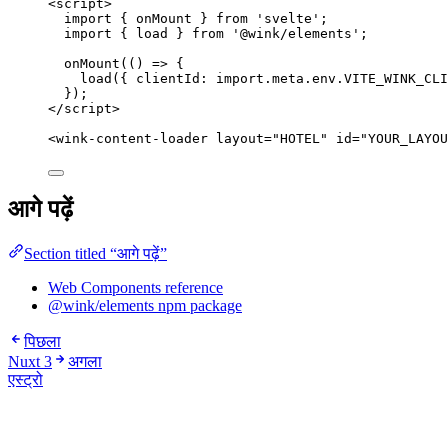
<
script
>
import
 { onMount } 
from
'
svelte
'
;
import
 { load } 
from
'
@wink/elements
'
;
onMount
(
()
=>
 {
load
({ clientId: 
import.
meta
.
env
.
VITE_WINK_CLI
});
</
script
>
<
wink-content-loader
layout
=
"
HOTEL
"
id
=
"
YOUR_LAYOU
आगे पढ़ें
Section titled “आगे पढ़ें”
Web Components reference
@wink/elements npm package
पिछला
Nuxt 3
अगला
एस्ट्रो