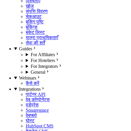
विशेषताएँ
खोज
संपत्ति विवरण
चेकआउट
बुकिंग पुष्टि
बुकिंग्स
बकेट लिस्ट
यात्रा प्राथमिकताएँ
सेवा की शर्तें
Guides
For Affiliates
For Hoteliers
For Integrators
General
Webinars
कैसे करें
Integrations
पार्टनर API
वेब कॉम्पोनेंट्स
वर्डप्रेस
Squarespace
वेबफ्लो
घोस्ट
HubSpot CMS