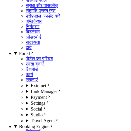
पासवर्ड बदलें
सुरक्षा और पासकीज़
सहमति प्राप्त ऐप्स
प्रोफ़ाइल अपडेट करें
एप्लिकेशन
निमंत्रण
विश्लेषण
लीडरबोर्ड
सदस्यता
दावे
Portal
पोर्टल का परिचय
खाता बनाएँ
डैशबोर्ड
कार्य
सूचनाएं
Extranet
Link Manager
Payment
Settings
Social
Studio
Travel Agent
Booking Engine