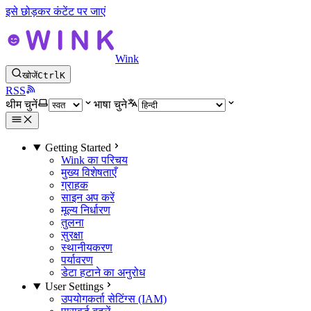
इसे छोड़कर कंटेंट पर जाएं
Wink
खोजें
Ctrl
K
RSS
थीम चुनें
भाषा चुने
Getting Started
Wink का परिचय
मुख्य विशेषताएँ
ग्राहक
साइन अप करें
मूल्य निर्धारण
तुलना
सुरक्षा
स्थानीयकरण
पर्यावरण
डेटा हटाने का अनुरोध
User Settings
उपयोगकर्ता सेटिंग्स (IAM)