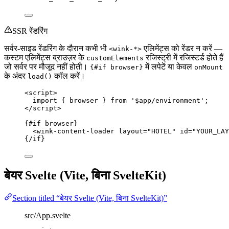
SSR रेंडरिंग
सर्वर-साइड रेंडरिंग के दौरान कभी भी
एलिमेंट्स को रेंडर न करें —
<wink-*>
कस्टम एलिमेंट्स ब्राउज़र के
रजिस्ट्री में रजिस्टर्ड होते हैं
customElements
जो सर्वर पर मौजूद नहीं होती।
में लपेटें या केवल
{#if browser}
onMount
के अंदर
कॉल करें।
load()
<
script
>
import
 { browser } 
from
'
$app/environment
'
;
</
script
>
{#
if
 browser}
<
wink-content-loader
layout
=
"
HOTEL
"
id
=
"
YOUR_LAY
{/
if
}
बेयर Svelte (Vite, बिना SvelteKit)
Section titled “बेयर Svelte (Vite, बिना SvelteKit)”
src/App.svelte