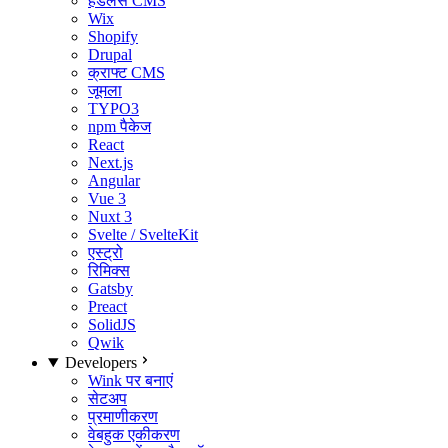
हेडलेस CMS
Wix
Shopify
Drupal
क्राफ्ट CMS
जूमला
TYPO3
npm पैकेज
React
Next.js
Angular
Vue 3
Nuxt 3
Svelte / SvelteKit
एस्ट्रो
रिमिक्स
Gatsby
Preact
SolidJS
Qwik
Developers
Wink पर बनाएं
सेटअप
प्रमाणीकरण
वेबहुक एकीकरण