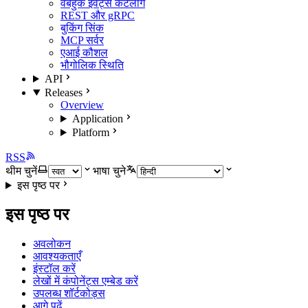
वेबहुक इवेंट्स कैटलॉग
REST और gRPC
बुकिंग सिंक
MCP सर्वर
एआई कौशल
भौगोलिक स्थिति
API
Releases
Overview
Application
Platform
RSS
थीम चुनें
भाषा चुने
इस पृष्ठ पर
इस पृष्ठ पर
अवलोकन
आवश्यकताएँ
इंस्टॉल करें
लेखों में कंपोनेंट्स एम्बेड करें
उपलब्ध शॉर्टकोड्स
आगे पढ़ें