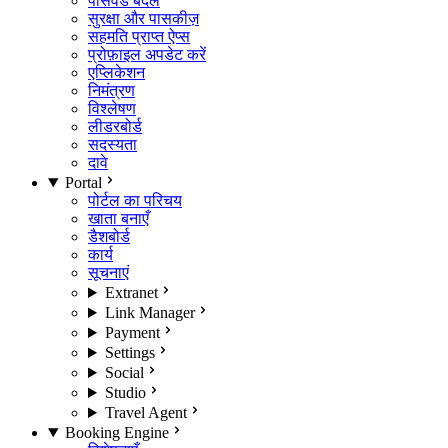
पासवर्ड बदलें
सुरक्षा और पासकीज़
सहमति प्राप्त ऐप्स
प्रोफ़ाइल अपडेट करें
एप्लिकेशन
निमंत्रण
विश्लेषण
लीडरबोर्ड
सदस्यता
दावे
Portal
पोर्टल का परिचय
खाता बनाएँ
डैशबोर्ड
कार्य
सूचनाएं
Extranet
Link Manager
Payment
Settings
Social
Studio
Travel Agent
Booking Engine