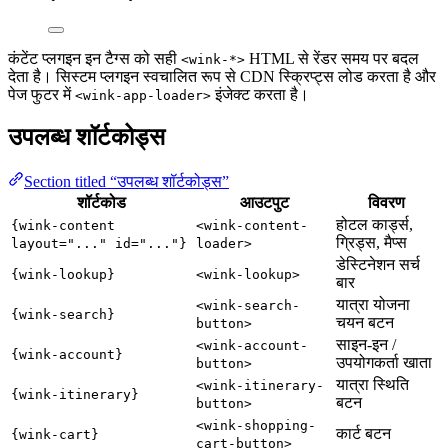
कंटेंट प्लगइन इन टैग्स को सही
HTML से रेंडर समय पर बदल
<wink-*>
देता है। सिस्टम प्लगइन स्वचालित रूप से CDN स्क्रिप्ट्स लोड करता है और
पेज फुटर में
इंजेक्ट करता है।
<wink-app-loader>
उपलब्ध शॉर्टकोड्स
Section titled “उपलब्ध शॉर्टकोड्स”
शॉर्टकोड
आउटपुट
विवरण
होटल कार्ड्स,
{wink-content
<wink-content-
ग्रिड्स, मैप्स
layout="..." id="..."}
loader>
डेस्टिनेशन सर्च
{wink-lookup}
<wink-lookup>
बार
यात्रा योजना
<wink-search-
{wink-search}
चयन बटन
button>
साइन-इन /
<wink-account-
{wink-account}
उपयोगकर्ता खाता
button>
यात्रा स्थिति
<wink-itinerary-
{wink-itinerary}
बटन
button>
<wink-shopping-
कार्ट बटन
{wink-cart}
cart-button>