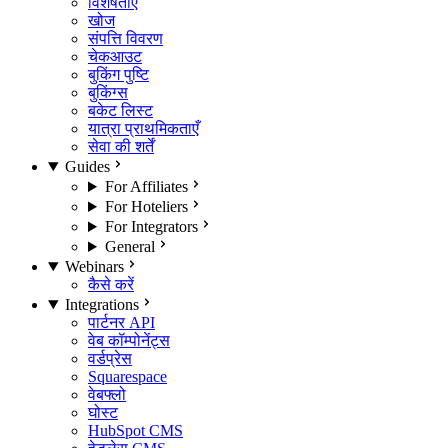
विशेषताएँ
खोज
संपत्ति विवरण
चेकआउट
बुकिंग पुष्टि
बुकिंग्स
बकेट लिस्ट
यात्रा प्राथमिकताएँ
सेवा की शर्तें
Guides
For Affiliates
For Hoteliers
For Integrators
General
Webinars
कैसे करें
Integrations
पार्टनर API
वेब कॉम्पोनेंट्स
वर्डप्रेस
Squarespace
वेबफ्लो
घोस्ट
HubSpot CMS