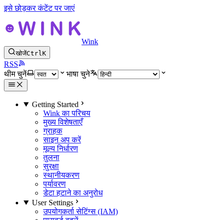
इसे छोड़कर कंटेंट पर जाएं
Wink
खोजें
Ctrl
K
RSS
थीम चुनें
भाषा चुने
Getting Started
Wink का परिचय
मुख्य विशेषताएँ
ग्राहक
साइन अप करें
मूल्य निर्धारण
तुलना
सुरक्षा
स्थानीयकरण
पर्यावरण
डेटा हटाने का अनुरोध
User Settings
उपयोगकर्ता सेटिंग्स (IAM)