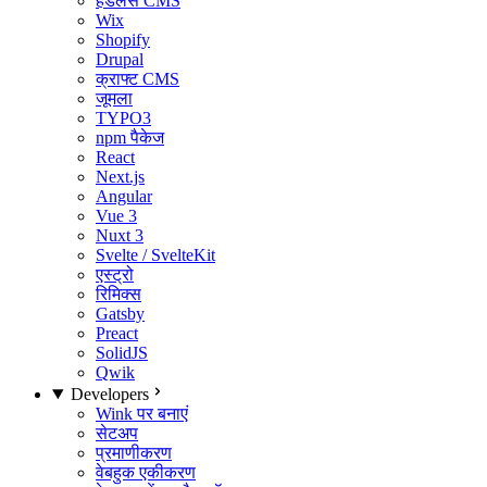
हेडलेस CMS
Wix
Shopify
Drupal
क्राफ्ट CMS
जूमला
TYPO3
npm पैकेज
React
Next.js
Angular
Vue 3
Nuxt 3
Svelte / SvelteKit
एस्ट्रो
रिमिक्स
Gatsby
Preact
SolidJS
Qwik
Developers
Wink पर बनाएं
सेटअप
प्रमाणीकरण
वेबहुक एकीकरण