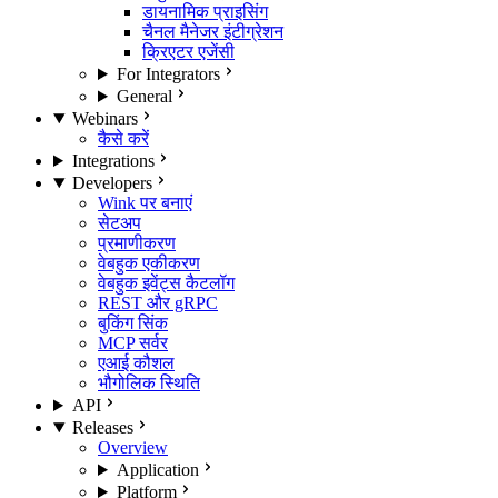
डायनामिक प्राइसिंग
चैनल मैनेजर इंटीग्रेशन
क्रिएटर एजेंसी
For Integrators
General
Webinars
कैसे करें
Integrations
Developers
Wink पर बनाएं
सेटअप
प्रमाणीकरण
वेबहुक एकीकरण
वेबहुक इवेंट्स कैटलॉग
REST और gRPC
बुकिंग सिंक
MCP सर्वर
एआई कौशल
भौगोलिक स्थिति
API
Releases
Overview
Application
Platform