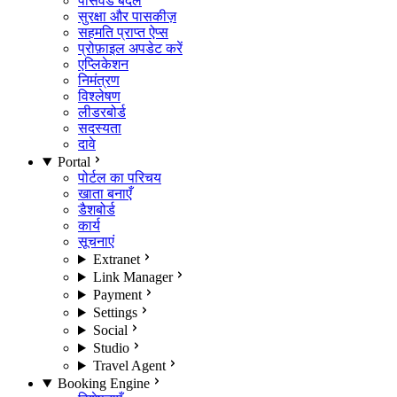
पासवर्ड बदलें
सुरक्षा और पासकीज़
सहमति प्राप्त ऐप्स
प्रोफ़ाइल अपडेट करें
एप्लिकेशन
निमंत्रण
विश्लेषण
लीडरबोर्ड
सदस्यता
दावे
Portal
पोर्टल का परिचय
खाता बनाएँ
डैशबोर्ड
कार्य
सूचनाएं
Extranet
Link Manager
Payment
Settings
Social
Studio
Travel Agent
Booking Engine