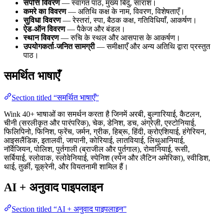
संपत्ति विवरण
— स्वागत पाठ, मुख्य बिंदु, सारांश।
कमरे का विवरण
— अतिथि कक्ष के नाम, विवरण, विशेषताएँ।
सुविधा विवरण
— रेस्तरां, स्पा, बैठक कक्ष, गतिविधियाँ, आकर्षण।
ऐड-ऑन विवरण
— पैकेज और बंडल।
स्थान विवरण
— रुचि के स्थल और आसपास के आकर्षण।
उपयोगकर्ता-जनित सामग्री
— समीक्षाएँ और अन्य अतिथि द्वारा प्रस्तुत
पाठ।
समर्थित भाषाएँ
Section titled “समर्थित भाषाएँ”
Wink 40+ भाषाओं का समर्थन करता है जिनमें अरबी, बुल्गारियाई, कैटलन,
चीनी (सरलीकृत और पारंपरिक), चेक, डेनिश, डच, अंग्रेज़ी, एस्टोनियाई,
फिलिपिनो, फिनिश, फ्रेंच, जर्मन, ग्रीक, हिब्रू, हिंदी, क्रोएशियाई, हंगेरियन,
आइसलैंडिक, इतालवी, जापानी, कोरियाई, लातवियाई, लिथुआनियाई,
नॉर्वेजियन, पोलिश, पुर्तगाली (ब्राजील और पुर्तगाल), रोमानियाई, रूसी,
सर्बियाई, स्लोवाक, स्लोवेनियाई, स्पेनिश (स्पेन और लैटिन अमेरिका), स्वीडिश,
थाई, तुर्की, यूक्रेनी, और वियतनामी शामिल हैं।
AI + अनुवाद पाइपलाइन
Section titled “AI + अनुवाद पाइपलाइन”