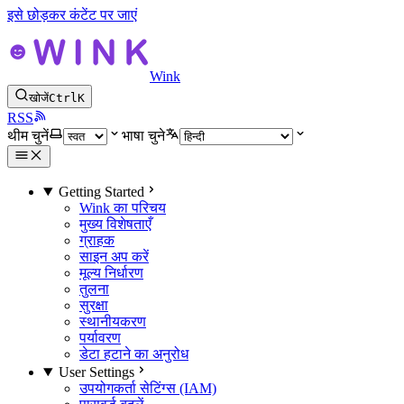
इसे छोड़कर कंटेंट पर जाएं
Wink
खोजें
Ctrl
K
RSS
थीम चुनें
भाषा चुने
Getting Started
Wink का परिचय
मुख्य विशेषताएँ
ग्राहक
साइन अप करें
मूल्य निर्धारण
तुलना
सुरक्षा
स्थानीयकरण
पर्यावरण
डेटा हटाने का अनुरोध
User Settings
उपयोगकर्ता सेटिंग्स (IAM)