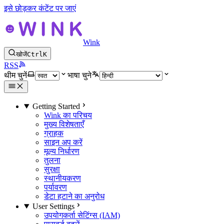
इसे छोड़कर कंटेंट पर जाएं
Wink
खोजें
Ctrl
K
RSS
थीम चुनें
भाषा चुने
Getting Started
Wink का परिचय
मुख्य विशेषताएँ
ग्राहक
साइन अप करें
मूल्य निर्धारण
तुलना
सुरक्षा
स्थानीयकरण
पर्यावरण
डेटा हटाने का अनुरोध
User Settings
उपयोगकर्ता सेटिंग्स (IAM)