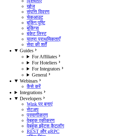
विशेषताएँ
खोज
संपत्ति विवरण
चेकआउट
बुकिंग पुष्टि
बुकिंग्स
बकेट लिस्ट
यात्रा प्राथमिकताएँ
सेवा की शर्तें
Guides
For Affiliates
For Hoteliers
For Integrators
General
Webinars
कैसे करें
Integrations
Developers
Wink पर बनाएं
सेटअप
प्रमाणीकरण
वेबहुक एकीकरण
वेबहुक इवेंट्स कैटलॉग
REST और gRPC