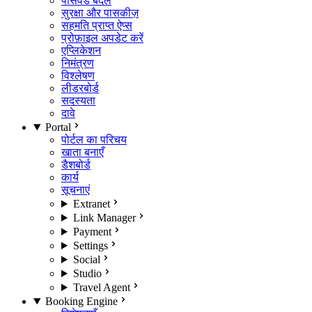
पासवर्ड बदलें
सुरक्षा और पासकीज़
सहमति प्राप्त ऐप्स
प्रोफ़ाइल अपडेट करें
एप्लिकेशन
निमंत्रण
विश्लेषण
लीडरबोर्ड
सदस्यता
दावे
Portal
पोर्टल का परिचय
खाता बनाएँ
डैशबोर्ड
कार्य
सूचनाएं
Extranet
Link Manager
Payment
Settings
Social
Studio
Travel Agent
Booking Engine