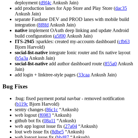
deployment (
d9f4c
Ankush Jain)
add production lanes for App Store and Play Store (
dac35
Ankush Jain)
separate Fastlane DEV and PROD lanes with mobile build
integration (
8f8fd
Ankush Jain)
native
implement OAuth deep linking and update Android
build configuration (
a5f00
Ankush Jain)
ITS-2945
:sparkles: created my-accounts dashboard (
cfb63
Bjorn Harvold)
social-list-native
integrate Ionic router and fix native layout
(
b5a3a
Ankush Jain)
social-list-native
add author dashboard route (
855a0
Ankush
Jain)
add login + linktree-style pages (
33caa
Ankush Jain)
Bug Fixes
:bug: fixed payment portal navbar - removed notification
(
b119c
Bjorn Harvold)
sentry changes (
86c1c
“Ankush)
web logout (
f6983
“Ankush)
github bot fix (
08a11
“Ankush)
web app logout issue fix (
27a04
“Ankush)
lout web issue fix (
8dbe5
“Ankush)
web logout issue fix (
bb487
“Ankush)