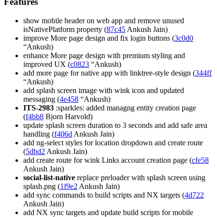
Features
show mobile header on web app and remove unused
isNativePlatform property (
87c45
Ankush Jain)
improve More page design and fix login buttons (
3c0d0
“Ankush)
enhance More page design with premium styling and
improved UX (
c0823
“Ankush)
add more page for native app with linktree-style design (
344ff
“Ankush)
add splash screen image with wink icon and updated
messaging (
4e458
“Ankush)
ITS-2983
:sparkles: added managng entity creation page
(
f4bb8
Bjorn Harvold)
update splash screen duration to 3 seconds and add safe area
handling (
f406d
Ankush Jain)
add ng-select styles for location dropdown and create route
(
5dbd2
Ankush Jain)
add create route for wink Links account creation page (
cfe58
Ankush Jain)
social-list-native
replace preloader with splash screen using
splash.png (
1f9e2
Ankush Jain)
add sync commands to build scripts and NX targets (
4d722
Ankush Jain)
add NX sync targets and update build scripts for mobile