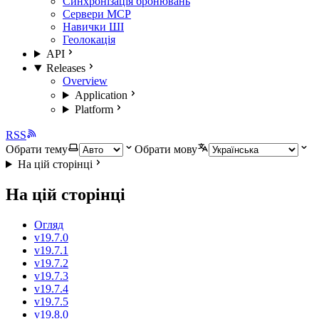
Синхронізація бронювань
Сервери MCP
Навички ШІ
Геолокація
API
Releases
Overview
Application
Platform
RSS
Обрати тему
Обрати мову
На цій сторінці
На цій сторінці
Огляд
v19.7.0
v19.7.1
v19.7.2
v19.7.3
v19.7.4
v19.7.5
v19.8.0