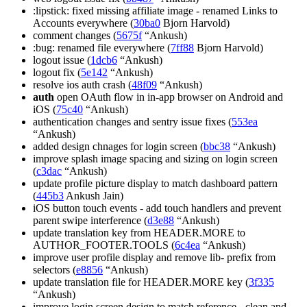
:lipstick: fixed missing affiliate image - renamed Links to
Accounts everywhere (
30ba0
Bjorn Harvold)
comment changes (
5675f
“Ankush)
:bug: renamed file everywhere (
7ff88
Bjorn Harvold)
logout issue (
1dcb6
“Ankush)
logout fix (
5e142
“Ankush)
resolve ios auth crash (
48f09
“Ankush)
auth
open OAuth flow in in-app browser on Android and
iOS (
75c40
“Ankush)
authentication changes and sentry issue fixes (
553ea
“Ankush)
added design chnages for login screen (
bbc38
“Ankush)
improve splash image spacing and sizing on login screen
(
c3dac
“Ankush)
update profile picture display to match dashboard pattern
(
445b3
Ankush Jain)
iOS button touch events - add touch handlers and prevent
parent swipe interference (
d3e88
“Ankush)
update translation key from HEADER.MORE to
AUTHOR_FOOTER.TOOLS (
6c4ea
“Ankush)
improve user profile display and remove lib- prefix from
selectors (
e8856
“Ankush)
update translation file for HEADER.MORE key (
3f335
“Ankush)
improve login screen design to match reference - clean and