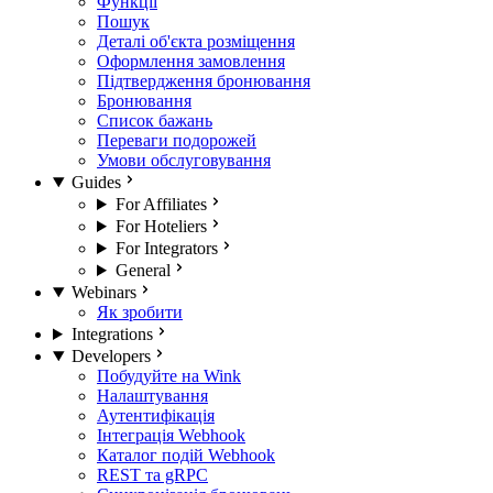
Функції
Пошук
Деталі об'єкта розміщення
Оформлення замовлення
Підтвердження бронювання
Бронювання
Список бажань
Переваги подорожей
Умови обслуговування
Guides
For Affiliates
For Hoteliers
For Integrators
General
Webinars
Як зробити
Integrations
Developers
Побудуйте на Wink
Налаштування
Аутентифікація
Інтеграція Webhook
Каталог подій Webhook
REST та gRPC