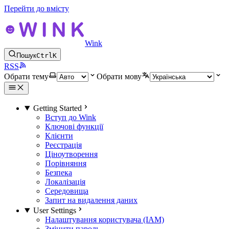
Перейти до вмісту
Wink
Пошук
Ctrl
K
RSS
Обрати тему
Обрати мову
Getting Started
Вступ до Wink
Ключові функції
Клієнти
Реєстрація
Ціноутворення
Порівняння
Безпека
Локалізація
Середовища
Запит на видалення даних
User Settings
Налаштування користувача (IAM)
Змінити пароль