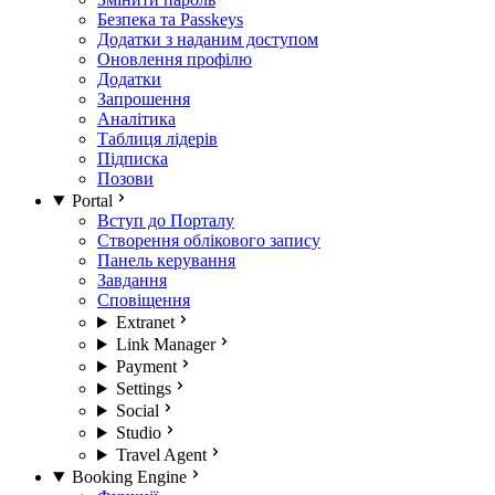
Безпека та Passkeys
Додатки з наданим доступом
Оновлення профілю
Додатки
Запрошення
Аналітика
Таблиця лідерів
Підписка
Позови
Portal
Вступ до Порталу
Створення облікового запису
Панель керування
Завдання
Сповіщення
Extranet
Link Manager
Payment
Settings
Social
Studio
Travel Agent
Booking Engine