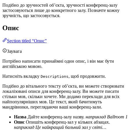
Подібно до зручностей об’єкта, зручності конференц-залу
застосовуються лише до конкретного залу. Позначте кожну
зручність, що застосовується.
Опис
Section titled “Опис”
Заувага
Потрібно написати принаймні один опис, і він має бути
англійською мовою.
Натисніть вкладку
, щоб продовжити.
Descriptions
Подібно до вітального тексту об’єкта, ви можете створювати
локалізовані описи для конференц-залу. Ви можете писати
стільки мов, скільки хочете. Ми додамо переклади для всіх
найпопулярніших мов. Це текст, який бачитимуть
мандрівники, переглядаючи ваші конференц-зали.
Назва
Дайте конференц-залу назву.
наприклад Ballroom 1
Опис
Опишіть конференц-зал у кількох абзацах.
наприклад Це найкращий бальний зал у світі…