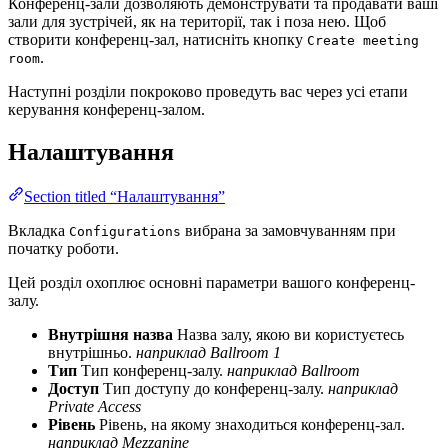
Конференц-зали дозволяють демонструвати та продавати ваші
зали для зустрічей, як на території, так і поза нею. Щоб
створити конференц-зал, натисніть кнопку
Create meeting
.
room
Наступні розділи покроково проведуть вас через усі етапи
керування конференц-залом.
Налаштування
Section titled “Налаштування”
Вкладка
вибрана за замовчуванням при
Configurations
початку роботи.
Цей розділ охоплює основні параметри вашого конференц-
залу.
Внутрішня назва
Назва залу, якою ви користуєтесь
внутрішньо.
наприклад Ballroom 1
Тип
Тип конференц-залу.
наприклад Ballroom
Доступ
Тип доступу до конференц-залу.
наприклад
Private Access
Рівень
Рівень, на якому знаходиться конференц-зал.
наприклад Mezzanine