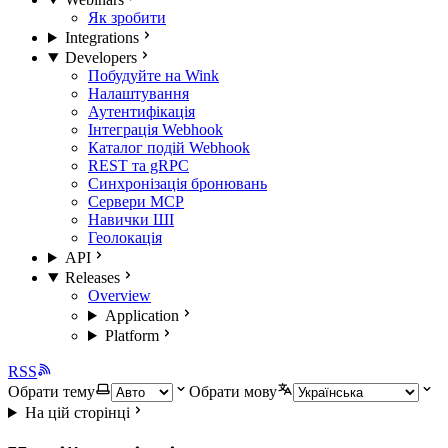
Як зробити
Integrations
Developers
Побудуйте на Wink
Налаштування
Аутентифікація
Інтеграція Webhook
Каталог подій Webhook
REST та gRPC
Синхронізація бронювань
Сервери MCP
Навички ШІ
Геолокація
API
Releases
Overview
Application
Platform
RSS
Обрати тему
Обрати мову
На цій сторінці