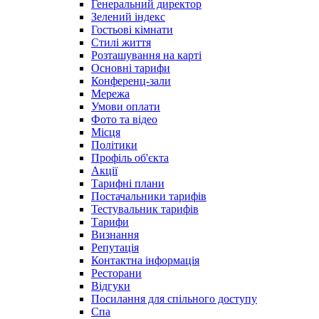
Генеральний директор
Зелений індекс
Гостьові кімнати
Стилі життя
Розташування на карті
Основні тарифи
Конференц-зали
Мережа
Умови оплати
Фото та відео
Місця
Політики
Профіль об'єкта
Акції
Тарифні плани
Постачальники тарифів
Тестувальник тарифів
Тарифи
Визнання
Репутація
Контактна інформація
Ресторани
Відгуки
Посилання для спільного доступу
Спа