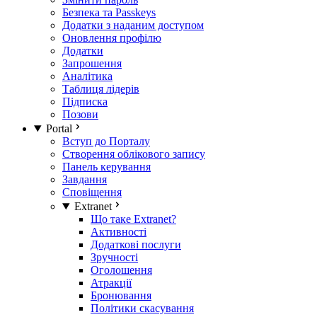
Безпека та Passkeys
Додатки з наданим доступом
Оновлення профілю
Додатки
Запрошення
Аналітика
Таблиця лідерів
Підписка
Позови
Portal
Вступ до Порталу
Створення облікового запису
Панель керування
Завдання
Сповіщення
Extranet
Що таке Extranet?
Активності
Додаткові послуги
Зручності
Оголошення
Атракції
Бронювання
Політики скасування