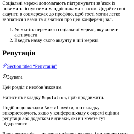
Соціальні мережі допомагають підтримувати зв’язок із
новими та існуючими мандрівниками з часом. Додайте свої
акаунти в соцмережах до профілю, щоб гості могли легко
зв’язатися з вами та дізнатися про цей конференц-зал.
Увімкніть перемикач соціальної мережі, яку хочете
активувати.
Введіть назву свого акаунту в цій мережі.
Репутація
Section titled “Репутація”
Заувага
Цей розділ є необов’язковим.
Натисніть вкладку
, щоб продовжити.
Reputation
Подібно до вкладки
, цю вкладку
Social media
використовують, якщо у конференц-залу є окремі оцінки
репутації або додаткові відзнаки, які ви хочете тут
підкреслити.
Ваша репутація — це ваша цифрова валюта, і ви хочете мати