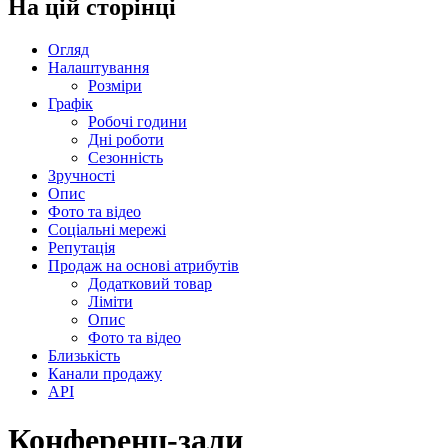
На цій сторінці
Огляд
Налаштування
Розміри
Графік
Робочі години
Дні роботи
Сезонність
Зручності
Опис
Фото та відео
Соціальні мережі
Репутація
Продаж на основі атрибутів
Додатковий товар
Ліміти
Опис
Фото та відео
Близькість
Канали продажу
API
Конференц-зали