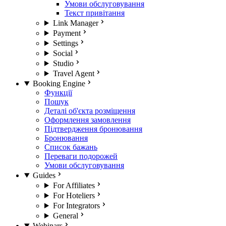
Умови обслуговування
Текст привітання
Link Manager
Payment
Settings
Social
Studio
Travel Agent
Booking Engine
Функції
Пошук
Деталі об'єкта розміщення
Оформлення замовлення
Підтвердження бронювання
Бронювання
Список бажань
Переваги подорожей
Умови обслуговування
Guides
For Affiliates
For Hoteliers
For Integrators
General
Webinars