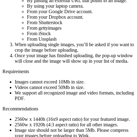
By pasting an external URL that points to an image.
By using your laptop camera.
From your Google Drive account.
From your Dropbox account.
From Shutterstock
From gettyimages
From iStock
From Unsplash
When uploading single images, you’ll be asked if you want to
crop the image before uploading.
Once your image has finished uploading, the pop-up window
will close and the image will show up in your list of media.
Requirements
Images cannot exceed 10Mb in size.
Videos cannot exceed 50Mb in size.
We support all recognized image and video formats, including
PDF.
Recommendations
2560w x 1440h (16x9 aspect ratio) for your featured image.
2560w x 1920h (4:3 aspect ratio) for all other images.
Image size should not be larger than 5Mb. Please compress
your images before uploading to Wink.