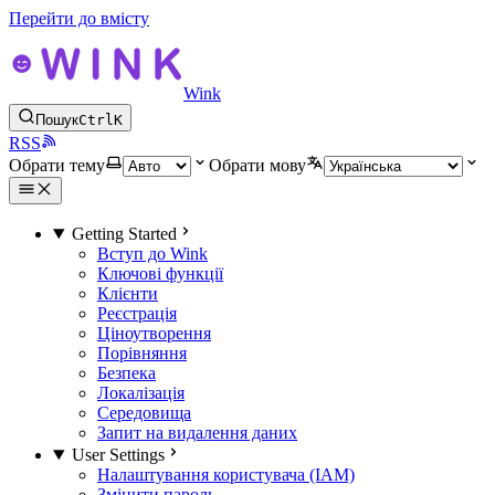
Перейти до вмісту
Wink
Пошук
Ctrl
K
RSS
Обрати тему
Обрати мову
Getting Started
Вступ до Wink
Ключові функції
Клієнти
Реєстрація
Ціноутворення
Порівняння
Безпека
Локалізація
Середовища
Запит на видалення даних
User Settings
Налаштування користувача (IAM)
Змінити пароль