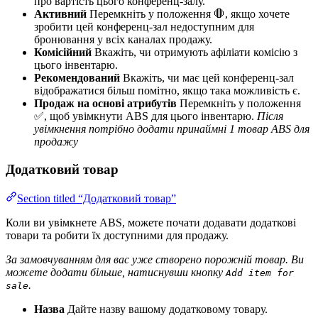
про вартість цього конференц-залу.
Активний
Перемкніть у положення 🛑, якщо хочете
зробити цей конференц-зал недоступним для
бронювання у всіх каналах продажу.
Комісійний
Вкажіть, чи отримують афіліати комісію з
цього інвентарю.
Рекомендований
Вкажіть, чи має цей конференц-зал
відображатися більш помітно, якщо така можливість є.
Продаж на основі атрибутів
Перемкніть у положення
✅, щоб увімкнути ABS для цього інвентарю.
Після
увімкнення потрібно додати принаймні 1 товар ABS для
продажу
Додатковий товар
Section titled “Додатковий товар”
Коли ви увімкнете ABS, можете почати додавати додаткові
товари та робити їх доступними для продажу.
За замовчуванням для вас уже створено порожній товар. Ви
можете додати більше, натиснувши кнопку
Add item for
.
sale
Назва
Дайте назву вашому додатковому товару.