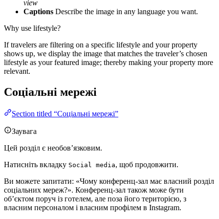
view
Captions
Describe the image in any language you want.
Why use lifestyle?
If travelers are filtering on a specific lifestyle and your property
shows up, we display the image that matches the traveler’s chosen
lifestyle as your featured image; thereby making your property more
relevant.
Соціальні мережі
Section titled “Соціальні мережі”
Заувага
Цей розділ є необов’язковим.
Натисніть вкладку
, щоб продовжити.
Social media
Ви можете запитати: «Чому конференц-зал має власний розділ
соціальних мереж?». Конференц-зал також може бути
об’єктом поруч із готелем, але поза його територією, з
власним персоналом і власним профілем в Instagram.