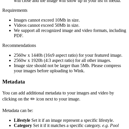
will close and the image will show up in your list of media.
Requirements
Images cannot exceed 10Mb in size.
Videos cannot exceed 50Mb in size.
We support all recognized image and video formats, including
PDF.
Recommendations
2560w x 1440h (16x9 aspect ratio) for your featured image.
2560w x 1920h (4:3 aspect ratio) for all other images.
Image size should not be larger than 5Mb. Please compress
your images before uploading to Wink.
Metadata
You can add additional metadata to your images and video by
clicking on the ✏️ icon next to your image.
Metadata can be:
Lifestyle
Set it if an image represent a specific lifestyle.
Category
Set it if it matches a specific category.
e.g. Pool