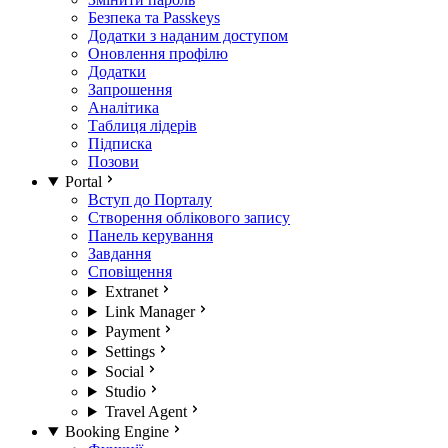
Безпека та Passkeys
Додатки з наданим доступом
Оновлення профілю
Додатки
Запрошення
Аналітика
Таблиця лідерів
Підписка
Позови
Portal
Вступ до Порталу
Створення облікового запису
Панель керування
Завдання
Сповіщення
Extranet
Link Manager
Payment
Settings
Social
Studio
Travel Agent
Booking Engine