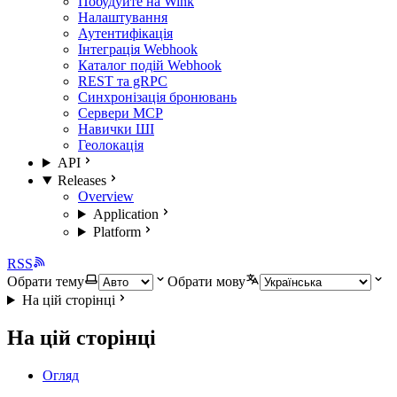
Побудуйте на Wink
Налаштування
Аутентифікація
Інтеграція Webhook
Каталог подій Webhook
REST та gRPC
Синхронізація бронювань
Сервери MCP
Навички ШІ
Геолокація
API
Releases
Overview
Application
Platform
RSS
Обрати тему
Обрати мову
На цій сторінці
На цій сторінці
Огляд