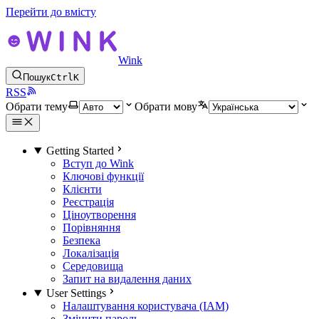
Перейти до вмісту
Wink
Пошук
Ctrl
K
RSS
Обрати тему
Обрати мову
Getting Started
Вступ до Wink
Ключові функції
Клієнти
Реєстрація
Ціноутворення
Порівняння
Безпека
Локалізація
Середовища
Запит на видалення даних
User Settings
Налаштування користувача (IAM)
Змінити пароль