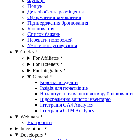
Функції
Пошук
Деталі об'єкта розміщення
Оформлення замовлення
Підтвердження бронювання
Бронювання
Список бажань
Переваги подорожей
Умови обслуговування
Guides
For Affiliates
For Hoteliers
For Integrators
General
Коротке введення
Insight для початківців
Налаштування вашого досвіду бронювання
Відображення вашого інвентарю
Інтеграція GA4 Analytics
Інтеграція GTM Analytics
Webinars
Як зробити
Integrations
Developers