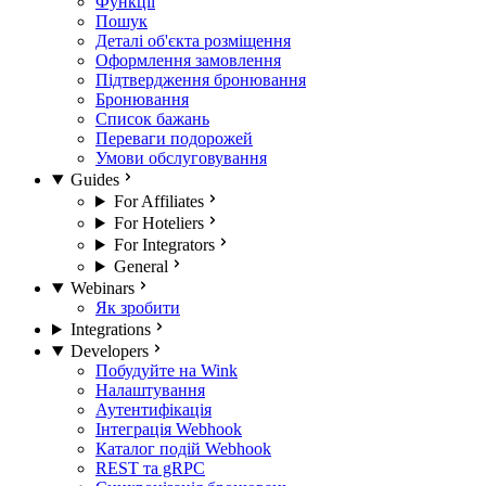
Функції
Пошук
Деталі об'єкта розміщення
Оформлення замовлення
Підтвердження бронювання
Бронювання
Список бажань
Переваги подорожей
Умови обслуговування
Guides
For Affiliates
For Hoteliers
For Integrators
General
Webinars
Як зробити
Integrations
Developers
Побудуйте на Wink
Налаштування
Аутентифікація
Інтеграція Webhook
Каталог подій Webhook
REST та gRPC