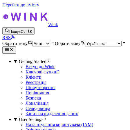
Перейти до вмісту
Wink
Пошук
Ctrl
K
RSS
Обрати тему
Обрати мову
Getting Started
Вступ до Wink
Ключові функції
Клієнти
Реєстрація
Ціноутворення
Порівняння
Безпека
Локалізація
Середовища
Запит на видалення даних
User Settings
Налаштування користувача (IAM)
Змінити пароль