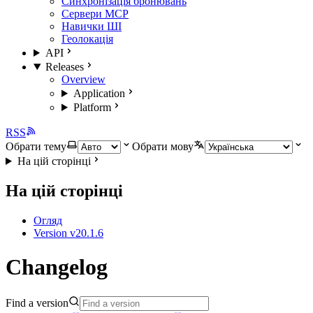
Синхронізація бронювань
Сервери MCP
Навички ШІ
Геолокація
API
Releases
Overview
Application
Platform
RSS
Обрати тему
Обрати мову
На цій сторінці
На цій сторінці
Огляд
Version v20.1.6
Changelog
Find a version