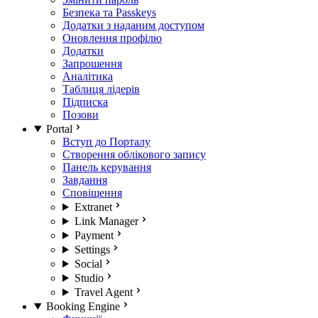
Безпека та Passkeys
Додатки з наданим доступом
Оновлення профілю
Додатки
Запрошення
Аналітика
Таблиця лідерів
Підписка
Позови
Portal
Вступ до Порталу
Створення облікового запису
Панель керування
Завдання
Сповіщення
Extranet
Link Manager
Payment
Settings
Social
Studio
Travel Agent
Booking Engine