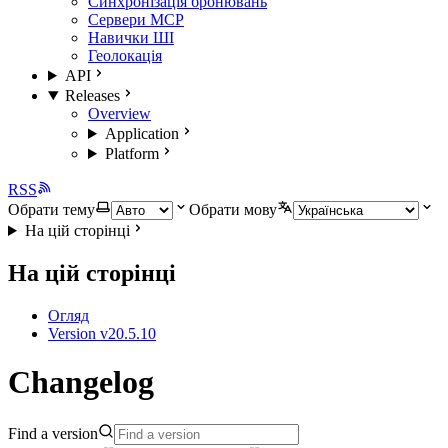
Синхронізація бронювань
Сервери MCP
Навички ШІ
Геолокація
API
Releases
Overview
Application
Platform
RSS
Обрати тему
Обрати мову
На цій сторінці
На цій сторінці
Огляд
Version v20.5.10
Changelog
Find a version