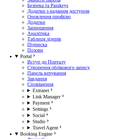
Безпека та Passkeys
Додатки з наданим доступом
Оновлення профілю
Додатки
Запрошення
Аналітика
Таблиця лідерів
Підписка
Позови
Portal
Вступ до Порталу
Створення облікового запису
Панель керування
Завдання
Сповіщення
Extranet
Link Manager
Payment
Settings
Social
Studio
Travel Agent
Booking Engine