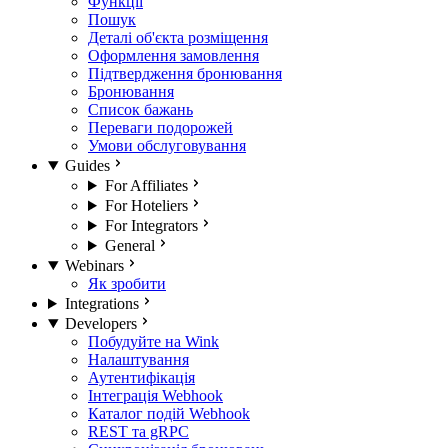
Функції
Пошук
Деталі об'єкта розміщення
Оформлення замовлення
Підтвердження бронювання
Бронювання
Список бажань
Переваги подорожей
Умови обслуговування
Guides
For Affiliates
For Hoteliers
For Integrators
General
Webinars
Як зробити
Integrations
Developers
Побудуйте на Wink
Налаштування
Аутентифікація
Інтеграція Webhook
Каталог подій Webhook
REST та gRPC