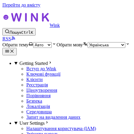
Перейти до вмісту
Wink
Пошук
Ctrl
K
RSS
Обрати тему
Обрати мову
Getting Started
Вступ до Wink
Ключові функції
Клієнти
Реєстрація
Ціноутворення
Порівняння
Безпека
Локалізація
Середовища
Запит на видалення даних
User Settings
Налаштування користувача (IAM)
Змінити пароль