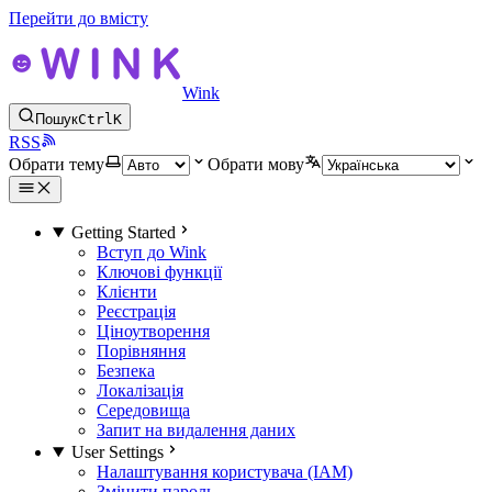
Перейти до вмісту
Wink
Пошук
Ctrl
K
RSS
Обрати тему
Обрати мову
Getting Started
Вступ до Wink
Ключові функції
Клієнти
Реєстрація
Ціноутворення
Порівняння
Безпека
Локалізація
Середовища
Запит на видалення даних
User Settings
Налаштування користувача (IAM)
Змінити пароль