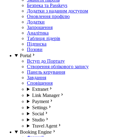
Безпека та Passkeys
Додатки з наданим доступом
Оновлення профілю
Додатки
Запрошення
Аналітика
Таблиця лідерів
Підписка
Позови
Portal
Вступ до Порталу
Створення облікового запису
Панель керування
Завдання
Сповіщення
Extranet
Link Manager
Payment
Settings
Social
Studio
Travel Agent
Booking Engine