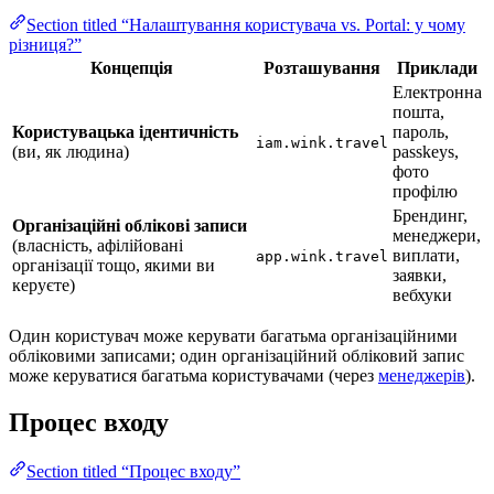
Section titled “Налаштування користувача vs. Portal: у чому
різниця?”
Концепція
Розташування
Приклади
Електронна
пошта,
Користувацька ідентичність
пароль,
iam.wink.travel
(ви, як людина)
passkeys,
фото
профілю
Брендинг,
Організаційні облікові записи
менеджери,
(власність, афілійовані
виплати,
app.wink.travel
організації тощо, якими ви
заявки,
керуєте)
вебхуки
Один користувач може керувати багатьма організаційними
обліковими записами; один організаційний обліковий запис
може керуватися багатьма користувачами (через
менеджерів
).
Процес входу
Section titled “Процес входу”