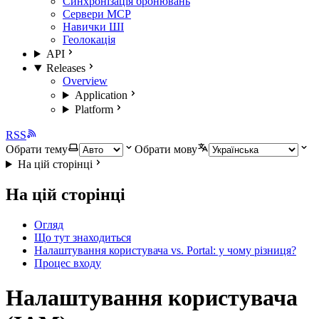
Синхронізація бронювань
Сервери MCP
Навички ШІ
Геолокація
API
Releases
Overview
Application
Platform
RSS
Обрати тему
Обрати мову
На цій сторінці
На цій сторінці
Огляд
Що тут знаходиться
Налаштування користувача vs. Portal: у чому різниця?
Процес входу
Налаштування користувача