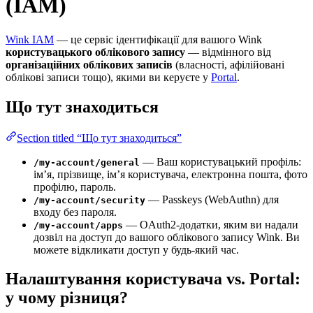
(IAM)
Wink IAM
— це сервіс ідентифікації для вашого Wink
користувацького облікового запису
— відмінного від
організаційних облікових записів
(власності, афілійовані
облікові записи тощо), якими ви керуєте у
Portal
.
Що тут знаходиться
Section titled “Що тут знаходиться”
— Ваш користувацький профіль:
/my-account/general
ім’я, прізвище, ім’я користувача, електронна пошта, фото
профілю, пароль.
— Passkeys (WebAuthn) для
/my-account/security
входу без пароля.
— OAuth2-додатки, яким ви надали
/my-account/apps
дозвіл на доступ до вашого облікового запису Wink. Ви
можете відкликати доступ у будь-який час.
Налаштування користувача vs. Portal:
у чому різниця?