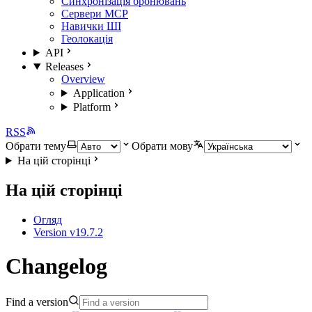
Синхронізація бронювань
Сервери MCP
Навички ШІ
Геолокація
API
Releases
Overview
Application
Platform
RSS
Обрати тему
Обрати мову
На цій сторінці
На цій сторінці
Огляд
Version v19.7.2
Changelog
Find a version