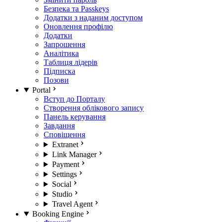
Безпека та Passkeys
Додатки з наданим доступом
Оновлення профілю
Додатки
Запрошення
Аналітика
Таблиця лідерів
Підписка
Позови
Portal
Вступ до Порталу
Створення облікового запису
Панель керування
Завдання
Сповіщення
Extranet
Link Manager
Payment
Settings
Social
Studio
Travel Agent
Booking Engine