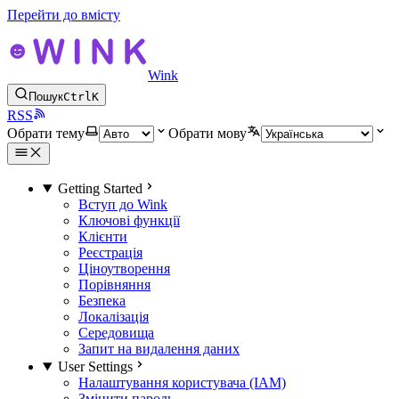
Перейти до вмісту
Wink
Пошук
Ctrl
K
RSS
Обрати тему
Обрати мову
Getting Started
Вступ до Wink
Ключові функції
Клієнти
Реєстрація
Ціноутворення
Порівняння
Безпека
Локалізація
Середовища
Запит на видалення даних
User Settings
Налаштування користувача (IAM)
Змінити пароль