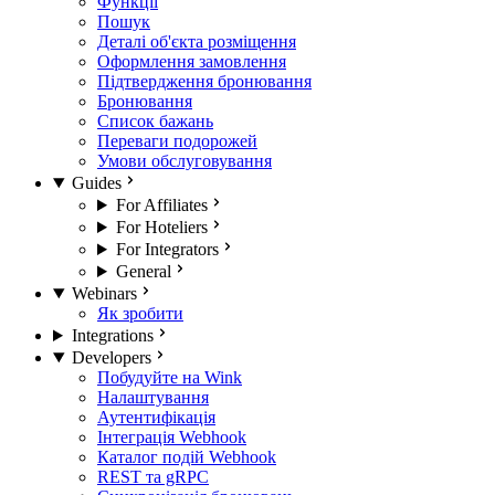
Функції
Пошук
Деталі об'єкта розміщення
Оформлення замовлення
Підтвердження бронювання
Бронювання
Список бажань
Переваги подорожей
Умови обслуговування
Guides
For Affiliates
For Hoteliers
For Integrators
General
Webinars
Як зробити
Integrations
Developers
Побудуйте на Wink
Налаштування
Аутентифікація
Інтеграція Webhook
Каталог подій Webhook
REST та gRPC