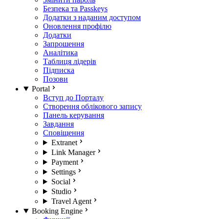
Безпека та Passkeys
Додатки з наданим доступом
Оновлення профілю
Додатки
Запрошення
Аналітика
Таблиця лідерів
Підписка
Позови
Portal
Вступ до Порталу
Створення облікового запису
Панель керування
Завдання
Сповіщення
Extranet
Link Manager
Payment
Settings
Social
Studio
Travel Agent
Booking Engine