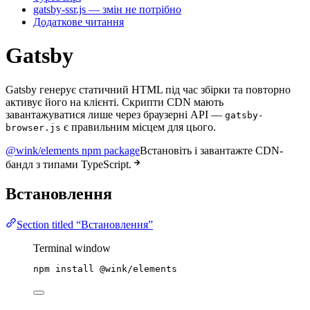
gatsby-ssr.js — змін не потрібно
Додаткове читання
Gatsby
Gatsby генерує статичний HTML під час збірки та повторно
активує його на клієнті. Скрипти CDN мають
завантажуватися лише через браузерні API —
gatsby-
є правильним місцем для цього.
browser.js
@wink/elements npm package
Встановіть і завантажте CDN-
бандл з типами TypeScript.
Встановлення
Section titled “Встановлення”
Terminal window
npm
install
@wink/elements