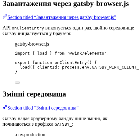
Завантаження через gatsby-browser.js
Section titled “Завантаження через gatsby-browser.js”
API
виконується один раз, щойно середовище
onClientEntry
Gatsby ініціалізується у браузері:
gatsby-browser.js
import
 { load } 
from
'
@wink/elements
'
;
export
function
onClientEntry
()
 {
load
({ clientId: 
process
.
env
.
GATSBY_WINK_CLIENT_
}
Змінні середовища
Section titled “Змінні середовища”
Gatsby надає браузерному бандлу лише змінні, які
починаються з префікса
:
GATSBY_
.env.production