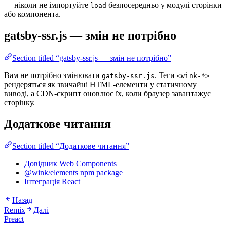
— ніколи не імпортуйте
безпосередньо у модулі сторінки
load
або компонента.
gatsby-ssr.js — змін не потрібно
Section titled “gatsby-ssr.js — змін не потрібно”
Вам не потрібно змінювати
. Теги
gatsby-ssr.js
<wink-*>
рендеряться як звичайні HTML-елементи у статичному
виводі, а CDN-скрипт оновлює їх, коли браузер завантажує
сторінку.
Додаткове читання
Section titled “Додаткове читання”
Довідник Web Components
@wink/elements npm package
Інтеграція React
Назад
Remix
Далі
Preact