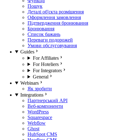
Функції
Пошук
Деталі об'єкта розміщення
Оформлення замовлення
Підтвердження бронювання
Бронювання
Список бажань
Переваги подорожей
Умови обслуговування
Guides
For Affiliates
For Hoteliers
For Integrators
General
Webinars
Як зробити
Integrations
Партнерський API
Веб-компоненти
WordPress
Squarespace
Webflow
Ghost
HubSpot CMS
Headless CMS