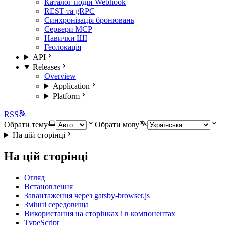
Каталог подій Webhook
REST та gRPC
Синхронізація бронювань
Сервери MCP
Навички ШІ
Геолокація
API
Releases
Overview
Application
Platform
RSS
Обрати тему
Обрати мову
На цій сторінці
На цій сторінці
Огляд
Встановлення
Завантаження через gatsby-browser.js
Змінні середовища
Використання на сторінках і в компонентах
TypeScript