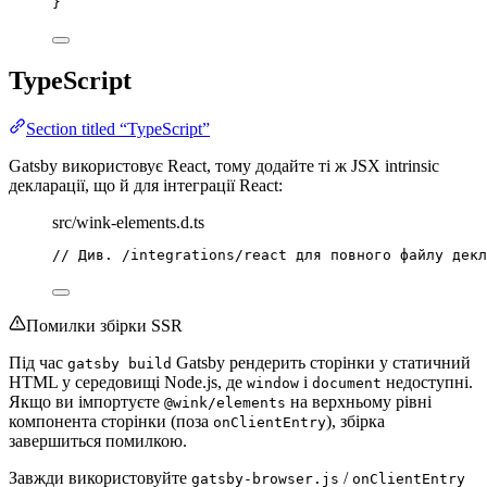
}
TypeScript
Section titled “TypeScript”
Gatsby використовує React, тому додайте ті ж JSX intrinsic
декларації, що й для інтеграції React:
src/wink-elements.d.ts
// Див. /integrations/react для повного файлу декл
Помилки збірки SSR
Під час
Gatsby рендерить сторінки у статичний
gatsby build
HTML у середовищі Node.js, де
і
недоступні.
window
document
Якщо ви імпортуєте
на верхньому рівні
@wink/elements
компонента сторінки (поза
), збірка
onClientEntry
завершиться помилкою.
Завжди використовуйте
/
gatsby-browser.js
onClientEntry