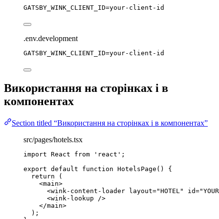
GATSBY_WINK_CLIENT_ID=your-client-id
.env.development
GATSBY_WINK_CLIENT_ID=your-client-id
Використання на сторінках і в
компонентах
Section titled “Використання на сторінках і в компонентах”
src/pages/hotels.tsx
import
 React 
from
'
react
'
;
export
default
function
HotelsPage
()
 {
return
 (
<
main
>
<
wink-content-loader
layout
=
"
HOTEL
"
id
=
"
YOUR
<
wink-lookup
 />
</
main
>
);