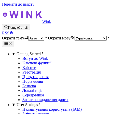
Перейти до вмісту
Wink
Пошук
Ctrl
K
RSS
Обрати тему
Обрати мову
Getting Started
Вступ до Wink
Ключові функції
Клієнти
Реєстрація
Ціноутворення
Порівняння
Безпека
Локалізація
Середовища
Запит на видалення даних
User Settings
Налаштування користувача (IAM)
Змінити пароль