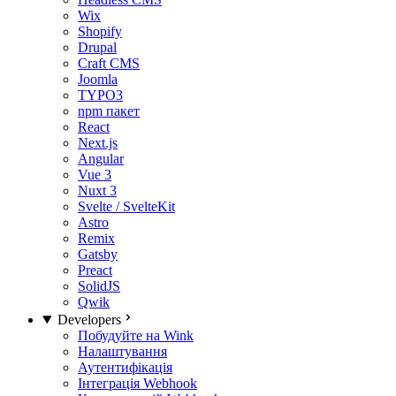
Wix
Shopify
Drupal
Craft CMS
Joomla
TYPO3
npm пакет
React
Next.js
Angular
Vue 3
Nuxt 3
Svelte / SvelteKit
Astro
Remix
Gatsby
Preact
SolidJS
Qwik
Developers
Побудуйте на Wink
Налаштування
Аутентифікація
Інтеграція Webhook