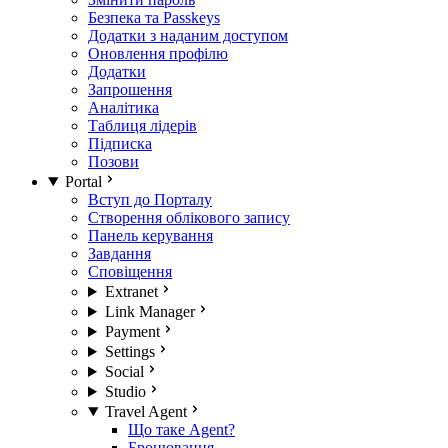
Безпека та Passkeys
Додатки з наданим доступом
Оновлення профілю
Додатки
Запрошення
Аналітика
Таблиця лідерів
Підписка
Позови
Portal
Вступ до Порталу
Створення облікового запису
Панель керування
Завдання
Сповіщення
Extranet
Link Manager
Payment
Settings
Social
Studio
Travel Agent
Що таке Agent?
Бронювання