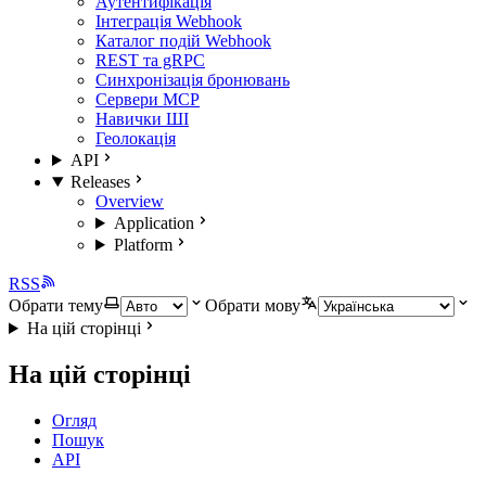
Аутентифікація
Інтеграція Webhook
Каталог подій Webhook
REST та gRPC
Синхронізація бронювань
Сервери MCP
Навички ШІ
Геолокація
API
Releases
Overview
Application
Platform
RSS
Обрати тему
Обрати мову
На цій сторінці
На цій сторінці
Огляд
Пошук
API