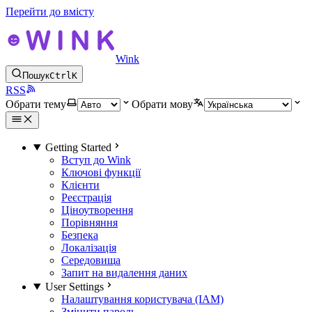
Перейти до вмісту
Wink
Пошук
Ctrl
K
RSS
Обрати тему
Обрати мову
Getting Started
Вступ до Wink
Ключові функції
Клієнти
Реєстрація
Ціноутворення
Порівняння
Безпека
Локалізація
Середовища
Запит на видалення даних
User Settings
Налаштування користувача (IAM)
Змінити пароль