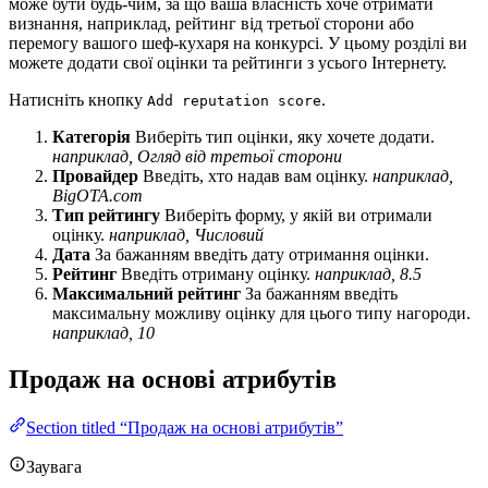
може бути будь-чим, за що ваша власність хоче отримати
визнання, наприклад, рейтинг від третьої сторони або
перемогу вашого шеф-кухаря на конкурсі. У цьому розділі ви
можете додати свої оцінки та рейтинги з усього Інтернету.
Натисніть кнопку
.
Add reputation score
Категорія
Виберіть тип оцінки, яку хочете додати.
наприклад, Огляд від третьої сторони
Провайдер
Введіть, хто надав вам оцінку.
наприклад,
BigOTA.com
Тип рейтингу
Виберіть форму, у якій ви отримали
оцінку.
наприклад, Числовий
Дата
За бажанням введіть дату отримання оцінки.
Рейтинг
Введіть отриману оцінку.
наприклад, 8.5
Максимальний рейтинг
За бажанням введіть
максимальну можливу оцінку для цього типу нагороди.
наприклад, 10
Продаж на основі атрибутів
Section titled “Продаж на основі атрибутів”
Заувага