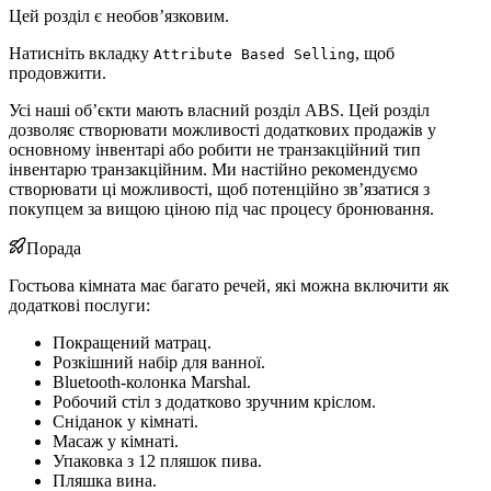
Цей розділ є необов’язковим.
Натисніть вкладку
, щоб
Attribute Based Selling
продовжити.
Усі наші об’єкти мають власний розділ ABS. Цей розділ
дозволяє створювати можливості додаткових продажів у
основному інвентарі або робити не транзакційний тип
інвентарю транзакційним. Ми настійно рекомендуємо
створювати ці можливості, щоб потенційно зв’язатися з
покупцем за вищою ціною під час процесу бронювання.
Порада
Гостьова кімната має багато речей, які можна включити як
додаткові послуги:
Покращений матрац.
Розкішний набір для ванної.
Bluetooth-колонка Marshal.
Робочий стіл з додатково зручним кріслом.
Сніданок у кімнаті.
Масаж у кімнаті.
Упаковка з 12 пляшок пива.
Пляшка вина.