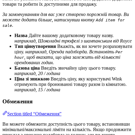
товари та робити їх доступними для продажу.
За замовчуванням для вас уже створено порожній товар. Ви
можете додати більше, натиснувши кнопку
Add item for
.
sale
Назва
Дайте вашому додатковому товару назву.
наприклад, Шоколадні трюфелі з шампанським від Royce
Тип ціноутворення
Вкажіть, як ви хочете розраховувати
ціну.
наприклад, Оренда падлборда. Встановіть
Per
, щоб вказати, що ціна залежить від кількості
hour
орендованих годин.
Базова ціна
Введіть звичайну ціну цього товару.
наприклад, 20 / година
Ціна зі знижкою
Введіть ціну, яку користувачі Wink
отримують при бронюванні товару разом із кімнатою.
наприклад, 15 / година
Обмеження
Section titled “Обмеження”
Ви можете обмежити доступність цього товару, встановивши
мінімальні/максимальні ліміти на кількість. Якщо продовжити
приклад з орендою падлборда за годину, але ви хочете