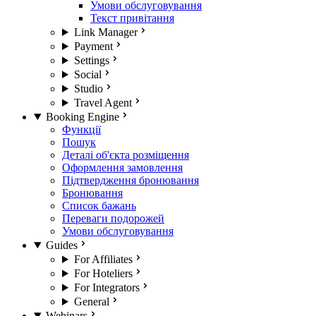
Умови обслуговування
Текст привітання
Link Manager
Payment
Settings
Social
Studio
Travel Agent
Booking Engine
Функції
Пошук
Деталі об'єкта розміщення
Оформлення замовлення
Підтвердження бронювання
Бронювання
Список бажань
Переваги подорожей
Умови обслуговування
Guides
For Affiliates
For Hoteliers
For Integrators
General
Webinars