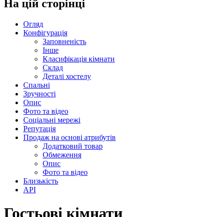
На цій сторінці
Огляд
Конфігурація
Заповненість
Інше
Класифікація кімнати
Склад
Деталі хостелу
Спальні
Зручності
Опис
Фото та відео
Соціальні мережі
Репутація
Продаж на основі атрибутів
Додатковий товар
Обмеження
Опис
Фото та відео
Близькість
API
Гостьові кімнати