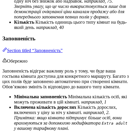
одну ніч без знижок або надбавок.
наприклад, 75.
Зверніть увагу, що це число використовується лише для
демонстрації очікуваної ціни каналам продажу або для
попереднього заповнення певних полів у формах.
Кількість
Кількість одиниць цього типу кімнат на будь-
який день.
наприклад, 40
Заповненість
Section titled “Заповненість”
Обережно
Заповненість відіграє важливу роль у тому, чи буде ваша
гостьова кімната доступна для конкретного маршруту. Багато з
цих полів буде заповнено автоматично при створенні кімнати.
Обов’язково змініть їх відповідно до вашого типу кімнати.
Мінімальна заповненість
Мінімальна кількість осіб, які
можуть проживати в цій кімнаті.
наприклад, 1
Включена кількість дорослих
Кількість дорослих,
включених у ціну за ніч у кімнаті.
наприклад, 2.
Примітка: якщо кімната підтримує більше осіб, вони
враховуються за допомогою модифікатора
Extra adult
у вашому тарифному плані.