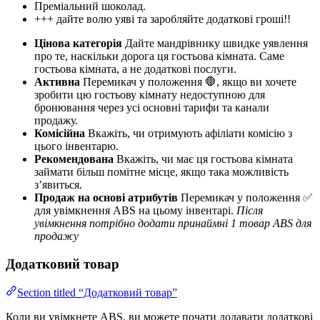
Преміальний шоколад.
+++ дайте волю уяві та заробляйте додаткові гроші!!
Цінова категорія
Дайте мандрівнику швидке уявлення
про те, наскільки дорога ця гостьова кімната. Саме
гостьова кімната, а не додаткові послуги.
Активна
Перемикач у положення 🛑, якщо ви хочете
зробити цю гостьову кімнату недоступною для
бронювання через усі основні тарифи та канали
продажу.
Комісійна
Вкажіть, чи отримують афіліати комісію з
цього інвентарю.
Рекомендована
Вкажіть, чи має ця гостьова кімната
займати більш помітне місце, якщо така можливість
з’явиться.
Продаж на основі атрибутів
Перемикач у положення ✅
для увімкнення ABS на цьому інвентарі.
Після
увімкнення потрібно додати принаймні 1 товар ABS для
продажу
Додатковий товар
Section titled “Додатковий товар”
Коли ви увімкнете ABS, ви можете почати додавати додаткові