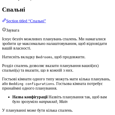
Спальні
Section titled “Спальні”
Заувага
Існує безліч можливих планувань спалень. Ми намагалися
зробити це максимально налаштовуваним, щоб відповідати
вашій власності.
Натисніть вкладку
, щоб продовжити.
Bedrooms
Розділ спалень дозволяє вказати планування вашої(их)
спальні(ь) та вказати, що в кожній з них.
Гостьові кімнати одного типу можуть мати кілька планувань,
або
. Гостьова кімната потребує
Bedding configurations
принаймні одного планування.
Назва конфігурації
Назвіть планування так, щоб вам
було зрозуміло
наприклад, Main
У плануванні може бути кілька спалень.