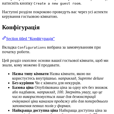
натисніть кнопку
.
Create a new guest room
Наступні розділи покроково проведуть вас через усі аспекти
керування гостьовою кімнатою.
Конфігурація
Section titled “Конфігурація”
Вкладка
вибрана за замовчуванням при
Configurations
початку роботи.
Цей розділ охоплює основи вашої гостьової кімнати, щоб ми
знали, кому можемо її продавати.
Назва типу кімнати
Назва кімнати, якою ви
користуєтесь внутрішньо.
наприклад, Supreme deluxe
Без куріння
Чи є кімната для некурців.
Базова ціна
Опублікована ціна за одну ніч без знижок
або надбавок.
наприклад, 100. Зверніть увагу, що це
число використовується лише для демонстрації
очікуваної ціни каналам продажу або для попереднього
заповнення певних полів у формах.
Найкраща доступна ціна
Найкраща доступна ціна за