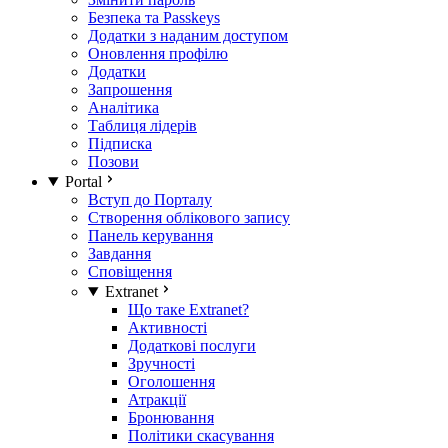
Безпека та Passkeys
Додатки з наданим доступом
Оновлення профілю
Додатки
Запрошення
Аналітика
Таблиця лідерів
Підписка
Позови
Portal
Вступ до Порталу
Створення облікового запису
Панель керування
Завдання
Сповіщення
Extranet
Що таке Extranet?
Активності
Додаткові послуги
Зручності
Оголошення
Атракції
Бронювання
Політики скасування