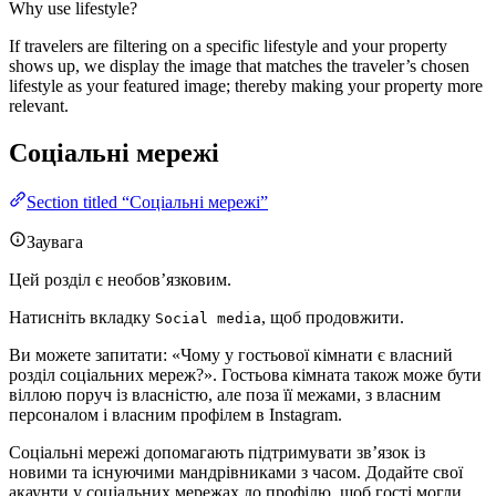
Why use lifestyle?
If travelers are filtering on a specific lifestyle and your property
shows up, we display the image that matches the traveler’s chosen
lifestyle as your featured image; thereby making your property more
relevant.
Соціальні мережі
Section titled “Соціальні мережі”
Заувага
Цей розділ є необов’язковим.
Натисніть вкладку
, щоб продовжити.
Social media
Ви можете запитати: «Чому у гостьової кімнати є власний
розділ соціальних мереж?». Гостьова кімната також може бути
віллою поруч із власністю, але поза її межами, з власним
персоналом і власним профілем в Instagram.
Соціальні мережі допомагають підтримувати зв’язок із
новими та існуючими мандрівниками з часом. Додайте свої
акаунти у соціальних мережах до профілю, щоб гості могли