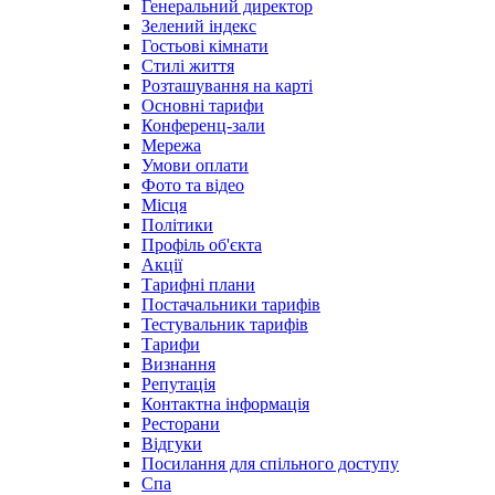
Генеральний директор
Зелений індекс
Гостьові кімнати
Стилі життя
Розташування на карті
Основні тарифи
Конференц-зали
Мережа
Умови оплати
Фото та відео
Місця
Політики
Профіль об'єкта
Акції
Тарифні плани
Постачальники тарифів
Тестувальник тарифів
Тарифи
Визнання
Репутація
Контактна інформація
Ресторани
Відгуки
Посилання для спільного доступу
Спа