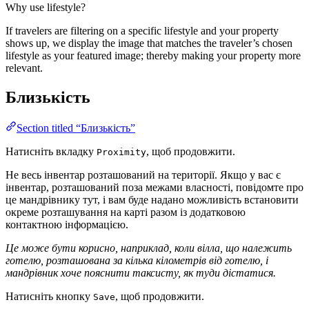
Why use lifestyle?
If travelers are filtering on a specific lifestyle and your property
shows up, we display the image that matches the traveler’s chosen
lifestyle as your featured image; thereby making your property more
relevant.
Близькість
Section titled “Близькість”
Натисніть вкладку
, щоб продовжити.
Proximity
Не весь інвентар розташований на території. Якщо у вас є
інвентар, розташований поза межами власності, повідомте про
це мандрівнику тут, і вам буде надано можливість встановити
окреме розташування на карті разом із додатковою
контактною інформацією.
Це може бути корисно, наприклад, коли вілла, що належить
готелю, розташована за кілька кілометрів від готелю, і
мандрівник хоче пояснити таксисту, як туди дістатися.
Натисніть кнопку
, щоб продовжити.
Save