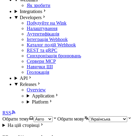
Як зробити
Integrations
Developers
Побудуйте на Wink
Налаштування
Аутентифікація
Інтеграція Webhook
Каталог подій Webhook
REST та gRPC
Синхронізація бронювань
Сервери MCP
Навички ШІ
Геолокація
API
Releases
Overview
Application
Platform
RSS
Обрати тему
Обрати мову
На цій сторінці