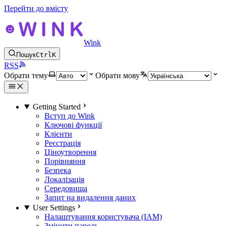
Перейти до вмісту
Wink
Пошук
Ctrl
K
RSS
Обрати тему
Обрати мову
Getting Started
Вступ до Wink
Ключові функції
Клієнти
Реєстрація
Ціноутворення
Порівняння
Безпека
Локалізація
Середовища
Запит на видалення даних
User Settings
Налаштування користувача (IAM)
Змінити пароль