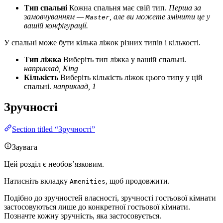
Тип спальні
Кожна спальня має свій тип.
Перша за
замовчуванням —
, але ви можете змінити це у
Master
вашій конфігурації.
У спальні може бути кілька ліжок різних типів і кількості.
Тип ліжка
Виберіть тип ліжка у вашій спальні.
наприклад, King
Кількість
Виберіть кількість ліжок цього типу у цій
спальні.
наприклад, 1
Зручності
Section titled “Зручності”
Заувага
Цей розділ є необов’язковим.
Натисніть вкладку
, щоб продовжити.
Amenities
Подібно до зручностей власності, зручності гостьової кімнати
застосовуються лише до конкретної гостьової кімнати.
Позначте кожну зручність, яка застосовується.