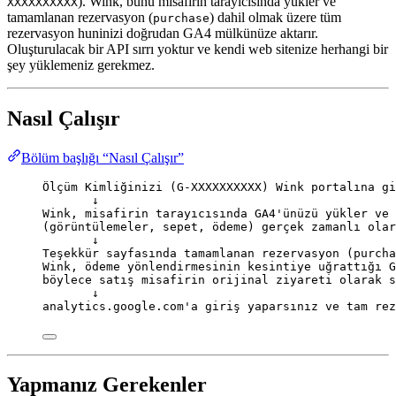
). Wink, bunu misafirin tarayıcısında yükler ve
XXXXXXXXXX
tamamlanan rezervasyon (
) dahil olmak üzere tüm
purchase
rezervasyon huninizi doğrudan GA4 mülkünüze aktarır.
Oluşturulacak bir API sırrı yoktur ve kendi web sitenize herhangi bir
şey yüklemeniz gerekmez.
Nasıl Çalışır
Bölüm başlığı “Nasıl Çalışır”
Ölçüm Kimliğinizi (G-XXXXXXXXXX) Wink portalına gi
↓
Wink, misafirin tarayıcısında GA4'ünüzü yükler ve 
(görüntülemeler, sepet, ödeme) gerçek zamanlı olar
↓
Teşekkür sayfasında tamamlanan rezervasyon (purcha
Wink, ödeme yönlendirmesinin kesintiye uğrattığı G
böylece satış misafirin orijinal ziyareti olarak s
↓
analytics.google.com'a giriş yaparsınız ve tam rez
Yapmanız Gerekenler