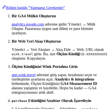
Bölüm başlığı “Yapmanız Gerekenler”
Bir GA4 Mülkü Oluşturun
analytics.google.com
adresine gidin: Yönetici → Mülk
Oluştur. Pazarınıza uygun saat dilimi ve para birimini
ayarlayın.
Bir Web Veri Akışı Oluşturun
Yönetici → Veri Akışları → Akış Ekle → Web. URL olarak
girin. Bu, size
Ölçüm Kimliği
(
)
wink.travel
G-XXXXXXXXXX
oluşturur. Kopyalayın.
Ölçüm Kimliğinizi Wink Portalına Girin
app.wink.travel
adresine giriş yapın, hesabınızı seçin ve
özelleştirme ayarlarını açın.
Analytics & integrations
bölümünde, Ölçüm Kimliğinizi
GA4 Measurement ID
alanına yapıştırın ve kaydedin. Hepsi bu kadar — GA4
entegrasyonunuz artık aktif.
Etkinliğini Anahtar Olarak İşaretleyin
purchase
GA4 mülkünüzde: Yönetici → Etkinlikler →