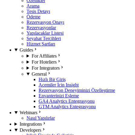
Özellikler
Arama
Tesis Detayı
Ödeme
Rezervasyon Onayı
Rezervasyonlar
Yapılacaklar Listesi
Seyahat Tercihleri
Hizmet Şartları
Guides
For Affiliates
For Hoteliers
For Integrators
General
Hızlı Bir Giriş
Acemiler İçin Insight
Rezervasyon Deneyiminizi Özelleştirme
Envanterinizi Eşleme
GA4 Analytics Entegrasyonu
GTM Analytics Entegrasyonu
Webinars
Nasıl Yapılırlar
Integrations
Developers