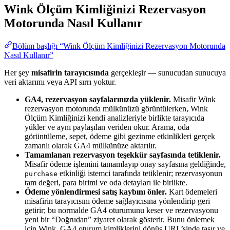
Wink Ölçüm Kimliğinizi Rezervasyon
Motorunda Nasıl Kullanır
Bölüm başlığı “Wink Ölçüm Kimliğinizi Rezervasyon Motorunda
Nasıl Kullanır”
Her şey
misafirin tarayıcısında
gerçekleşir — sunucudan sunucuya
veri aktarımı veya API sırrı yoktur.
GA4, rezervasyon sayfalarınızda yüklenir.
Misafir Wink
rezervasyon motorunda mülkünüzü görüntülerken, Wink
Ölçüm Kimliğinizi kendi analizleriyle birlikte tarayıcıda
yükler ve aynı paylaşılan veriden okur. Arama, oda
görüntüleme, sepet, ödeme gibi gezinme etkinlikleri gerçek
zamanlı olarak GA4 mülkünüze aktarılır.
Tamamlanan rezervasyon teşekkür sayfasında tetiklenir.
Misafir ödeme işlemini tamamlayıp onay sayfasına geldiğinde,
etkinliği istemci tarafında tetiklenir; rezervasyonun
purchase
tam değeri, para birimi ve oda detayları ile birlikte.
Ödeme yönlendirmesi satış kaybını önler.
Kart ödemeleri
misafirin tarayıcısını ödeme sağlayıcısına yönlendirip geri
getirir; bu normalde GA4 oturumunu keser ve rezervasyonu
yeni bir “Doğrudan” ziyaret olarak gösterir. Bunu önlemek
için Wink, GA4 oturum kimliklerini dönüş URL’sinde taşır ve