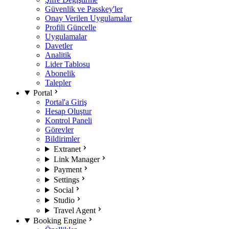
Güvenlik ve Passkey'ler
Onay Verilen Uygulamalar
Profili Güncelle
Uygulamalar
Davetler
Analitik
Lider Tablosu
Abonelik
Talepler
Portal
Portal'a Giriş
Hesap Oluştur
Kontrol Paneli
Görevler
Bildirimler
Extranet
Link Manager
Payment
Settings
Social
Studio
Travel Agent
Booking Engine