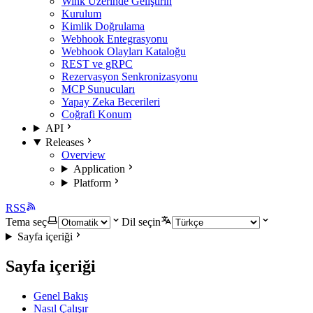
Wink Üzerinde Geliştirin
Kurulum
Kimlik Doğrulama
Webhook Entegrasyonu
Webhook Olayları Kataloğu
REST ve gRPC
Rezervasyon Senkronizasyonu
MCP Sunucuları
Yapay Zeka Becerileri
Coğrafi Konum
API
Releases
Overview
Application
Platform
RSS
Tema seç
Dil seçin
Sayfa içeriği
Sayfa içeriği
Genel Bakış
Nasıl Çalışır