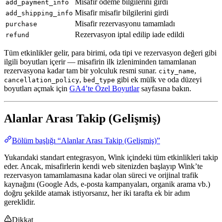
Misafir ödeme bilgilerini girdi
add_payment_info
Misafir misafir bilgilerini girdi
add_shipping_info
Misafir rezervasyonu tamamladı
purchase
Rezervasyon iptal edilip iade edildi
refund
Tüm etkinlikler gelir, para birimi, oda tipi ve rezervasyon değeri gibi
ilgili boyutları içerir — misafirin ilk izleniminden tamamlanan
rezervasyona kadar tam bir yolculuk resmi sunar.
,
city_name
,
gibi ek mülk ve oda düzeyi
cancellation_policy
bed_type
boyutları açmak için
GA4’te Özel Boyutlar
sayfasına bakın.
Alanlar Arası Takip (Gelişmiş)
Bölüm başlığı “Alanlar Arası Takip (Gelişmiş)”
Yukarıdaki standart entegrasyon, Wink içindeki tüm etkinlikleri takip
eder. Ancak, misafirlerin kendi web sitenizden başlayıp Wink’te
rezervasyon tamamlamasına kadar olan süreci ve orijinal trafik
kaynağını (Google Ads, e-posta kampanyaları, organik arama vb.)
doğru şekilde atamak istiyorsanız, her iki tarafta ek bir adım
gereklidir.
Dikkat