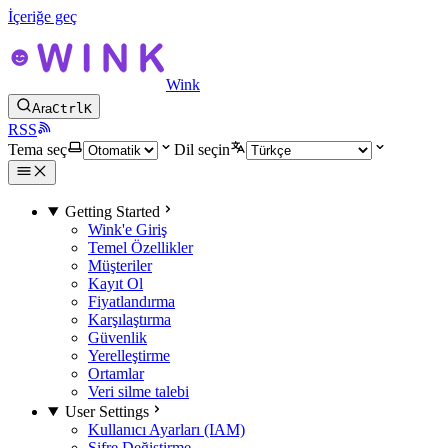
İçeriğe geç
Wink
Ara
Ctrl
K
RSS
Tema seç
Dil seçin
Getting Started
Wink'e Giriş
Temel Özellikler
Müşteriler
Kayıt Ol
Fiyatlandırma
Karşılaştırma
Güvenlik
Yerelleştirme
Ortamlar
Veri silme talebi
User Settings
Kullanıcı Ayarları (IAM)
Şifre Değiştirme