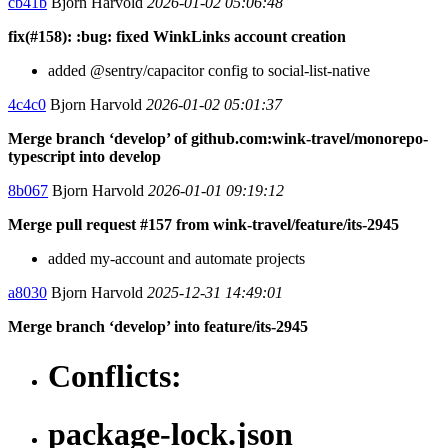
cb41b
Bjorn Harvold
2026-01-02 05:06:48
fix(#158): :bug: fixed WinkLinks account creation
added @sentry/capacitor config to social-list-native
4c4c0
Bjorn Harvold
2026-01-02 05:01:37
Merge branch ‘develop’ of github.com:wink-travel/monorepo-
typescript into develop
8b067
Bjorn Harvold
2026-01-01 09:19:12
Merge pull request #157 from wink-travel/feature/its-2945
added my-account and automate projects
a8030
Bjorn Harvold
2025-12-31 14:49:01
Merge branch ‘develop’ into feature/its-2945
Conflicts:
package-lock.json