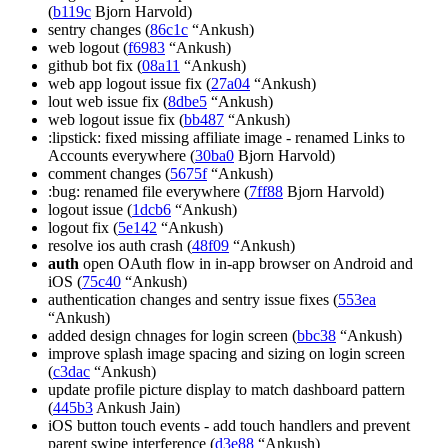
(
b119c
Bjorn Harvold)
sentry changes (
86c1c
“Ankush)
web logout (
f6983
“Ankush)
github bot fix (
08a11
“Ankush)
web app logout issue fix (
27a04
“Ankush)
lout web issue fix (
8dbe5
“Ankush)
web logout issue fix (
bb487
“Ankush)
:lipstick: fixed missing affiliate image - renamed Links to
Accounts everywhere (
30ba0
Bjorn Harvold)
comment changes (
5675f
“Ankush)
:bug: renamed file everywhere (
7ff88
Bjorn Harvold)
logout issue (
1dcb6
“Ankush)
logout fix (
5e142
“Ankush)
resolve ios auth crash (
48f09
“Ankush)
auth
open OAuth flow in in-app browser on Android and
iOS (
75c40
“Ankush)
authentication changes and sentry issue fixes (
553ea
“Ankush)
added design chnages for login screen (
bbc38
“Ankush)
improve splash image spacing and sizing on login screen
(
c3dac
“Ankush)
update profile picture display to match dashboard pattern
(
445b3
Ankush Jain)
iOS button touch events - add touch handlers and prevent
parent swipe interference (
d3e88
“Ankush)