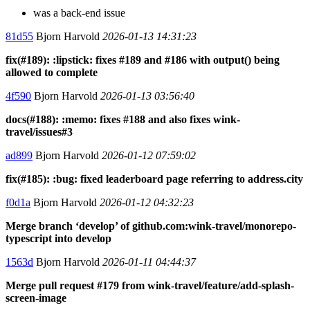
was a back-end issue
81d55
Bjorn Harvold
2026-01-13 14:31:23
fix(#189): :lipstick: fixes #189 and #186 with output() being
allowed to complete
4f590
Bjorn Harvold
2026-01-13 03:56:40
docs(#188): :memo: fixes #188 and also fixes wink-
travel/issues#3
ad899
Bjorn Harvold
2026-01-12 07:59:02
fix(#185): :bug: fixed leaderboard page referring to address.city
f0d1a
Bjorn Harvold
2026-01-12 04:32:23
Merge branch ‘develop’ of github.com:wink-travel/monorepo-
typescript into develop
1563d
Bjorn Harvold
2026-01-11 04:44:37
Merge pull request #179 from wink-travel/feature/add-splash-
screen-image