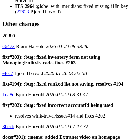
Harvold)
ITS-2964
:globe_with_meridians: fixed missing i18n key
(
27623
Bjorn Harvold)
Other changes
20.8.0
c6473
Bjorn Harvold
2026-01-20 08:38:40
fix(#203): :bug: fixed inventory form not using
ManagingEntityFacade. fixes #203
efcc7
Bjorn Harvold
2026-01-20 04:02:58
fix(#194): :bug: fixed ranked list not saving. resolves #194
1da8e
Bjorn Harvold
2026-01-19 08:31:47
fix(#202): :bug: fixed incorrect accountId being used
resolves wink-travel/issues#14 and fixes #202
30ccb
Bjorn Harvold
2026-01-19 07:47:32
docs(#201): :memo: added Extranet video on homepage