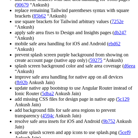
(
90679
“Ankush)
replace remaining Tailwind parentheses syntax with square
brackets (
85b62
“Ankush)
use square brackets for Tailwind arbitrary values (
7252e
“Ankush)
apply safe area fixes to Design and Insights pages (
db247
“Ankush)
mobile safe area handling for iOS and Android (
ebd62
“Ankush)
prevent splash screen purple background from showing on
create account page (native app only) (
59275
“Ankush)
splash screen background color and safe area coverage (
d6eea
“Ankush)
improve safe area handling for native app on all devices
(
fb92b
Ankush Jain)
update native app bootstrap to use Angular Router instead of
Ionic Router (
5dba2
Ankush Jain)
add missing CSS files for design page in native app (
5c129
Ankush Jain)
add background fills for safe area regions to prevent
transparency (
4594c
Ankush Jain)
resolve safe area insets for iOS and Android (
9b752
Ankush
Jain)
update splash screen and app icons to use splash.png (
5cef9
Ankush Jain)