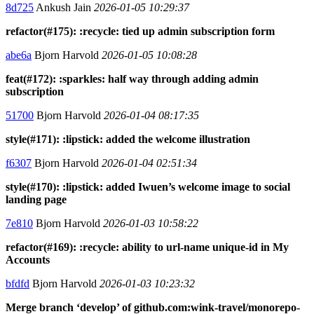
8d725
Ankush Jain
2026-01-05 10:29:37
refactor(#175): :recycle: tied up admin subscription form
abe6a
Bjorn Harvold
2026-01-05 10:08:28
feat(#172): :sparkles: half way through adding admin
subscription
51700
Bjorn Harvold
2026-01-04 08:17:35
style(#171): :lipstick: added the welcome illustration
f6307
Bjorn Harvold
2026-01-04 02:51:34
style(#170): :lipstick: added Iwuen’s welcome image to social
landing page
7e810
Bjorn Harvold
2026-01-03 10:58:22
refactor(#169): :recycle: ability to url-name unique-id in My
Accounts
bfdfd
Bjorn Harvold
2026-01-03 10:23:32
Merge branch ‘develop’ of github.com:wink-travel/monorepo-