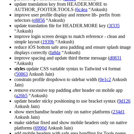
update translation key from HEADER.MORE to
AUTHOR_FOOTER.TOOLS (
6c4ea
“Ankush)
improve user profile display and remove lib- prefix from
selectors (
e8856
“Ankush)
update translation file for HEADER.MORE key (
3f335
“Ankush)
improve login screen design to match reference - clean and
simple layout (
1939b
“Ankush)
reduce iOS bottom safe area padding and ensure splash image
displays correctly (
fa8da
“Ankush)
improve spacing and update third theme message (
d0831
“Ankush)
styles
update CSS variable syntax to Tailwind v4 format
(
50863
Ankush Jain)
constrain profile dropdown to sidebar width (
0e1c2
Ankush
Jain)
remove excessive top padding after header on mobile app
(
a26b5
“Ankush)
update header sticky positioning to use bracket syntax (
9d126
Ankush Jain)
show merchandise header only on native platforms (
234d1
Ankush Jain)
make sidebar fixed and show mobile headers only on native
platforms (
6990d
Ankush Jain)
add mobile headers with safe area handling for Tools pages