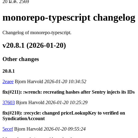
20 ม.ค. 2569
monorepo-typescript changelog
Changelog of monorepo-typescript.
v20.8.1 (2026-01-20)
Other changes
20.8.1
2eaee
Bjorn Harvold
2026-01-20 10:34:52
fix(#211): :wrench: recreating hashes after Sentry injects its IDs
37603
Bjorn Harvold
2026-01-20 10:25:29
fix(#210): :recycle: changed priceLookupKey to verified on
SyndicationAccount
5ecef
Bjorn Harvold
2026-01-20 09:55:24