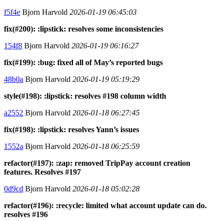
f5f4e
Bjorn Harvold
2026-01-19 06:45:03
fix(#200): :lipstick: resolves some inconsistencies
154f8
Bjorn Harvold
2026-01-19 06:16:27
fix(#199): :bug: fixed all of May’s reported bugs
48b0a
Bjorn Harvold
2026-01-19 05:19:29
style(#198): :lipstick: resolves #198 column width
a2552
Bjorn Harvold
2026-01-18 06:27:45
fix(#198): :lipstick: resolves Yann’s issues
1552a
Bjorn Harvold
2026-01-18 06:25:59
refactor(#197): :zap: removed TripPay account creation
features. Resolves #197
0d9cd
Bjorn Harvold
2026-01-18 05:02:28
refactor(#196): :recycle: limited what account update can do.
resolves #196