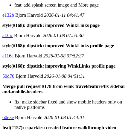
feat: add splash screen image and More page
e132b
Bjorn Harvold
2026-01-11 04:41:47
style(#168): :lipstick: improved WinkLinks page
af35c
Bjorn Harvold
2026-01-08 07:53:30
style(#168): :lipstick: improved WinkLinks profile page
a116a
Bjorn Harvold
2026-01-08 07:52:37
style(#168): :lipstick: improving WinkLinks profile page
50d70
Bjorn Harvold
2026-01-08 04:51:31
Merge pull request #178 from wink-travel/feature/fix-sidebar-
and-mobile-headers
fix: make sidebar fixed and show mobile headers only on
native platforms
60e3e
Bjorn Harvold
2026-01-08 01:44:01
feat(#157): :sparkles: created feature walkthrough video