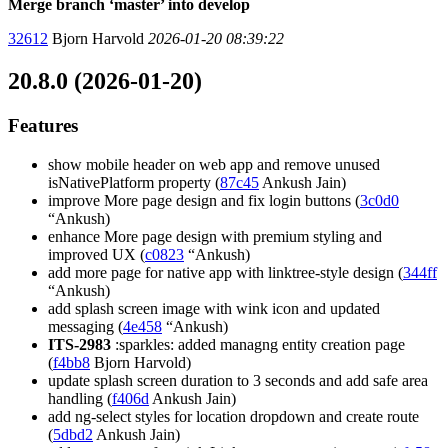
Merge branch ‘master’ into develop
32612
Bjorn Harvold
2026-01-20 08:39:22
20.8.0 (2026-01-20)
Features
show mobile header on web app and remove unused
isNativePlatform property (
87c45
Ankush Jain)
improve More page design and fix login buttons (
3c0d0
“Ankush)
enhance More page design with premium styling and
improved UX (
c0823
“Ankush)
add more page for native app with linktree-style design (
344ff
“Ankush)
add splash screen image with wink icon and updated
messaging (
4e458
“Ankush)
ITS-2983
:sparkles: added managng entity creation page
(
f4bb8
Bjorn Harvold)
update splash screen duration to 3 seconds and add safe area
handling (
f406d
Ankush Jain)
add ng-select styles for location dropdown and create route
(
5dbd2
Ankush Jain)