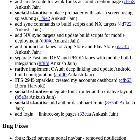
add create route for wink Links account creation page (
cfe58
Ankush Jain)
social-list-native
replace preloader with splash screen using
splash.png (
1f9e2
Ankush Jain)
add sync commands to build scripts and NX targets (
4d722
Ankush Jain)
add NX sync targets and update build scripts for mobile
deployment (
d9f4c
Ankush Jain)
add production lanes for App Store and Play Store (
dac35
Ankush Jain)
separate Fastlane DEV and PROD lanes with mobile build
integration (
8f8fd
Ankush Jain)
native
implement OAuth deep linking and update Android
build configuration (
a5f00
Ankush Jain)
ITS-2945
:sparkles: created my-accounts dashboard (
cfb63
Bjorn Harvold)
social-list-native
integrate Ionic router and fix native layout
(
b5a3a
Ankush Jain)
social-list-native
add author dashboard route (
855a0
Ankush
Jain)
add login + linktree-style pages (
33caa
Ankush Jain)
Bug Fixes
:bug: fixed payment portal navbar - removed notification