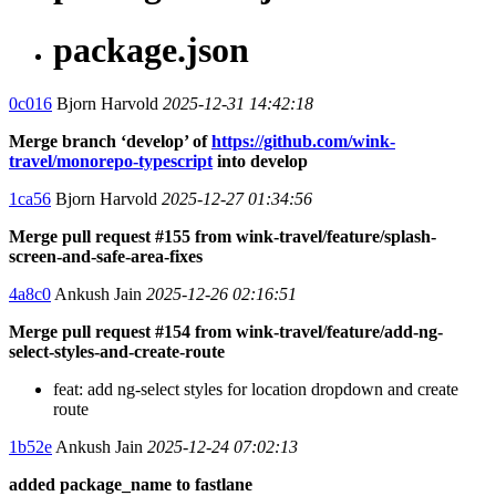
package.json
0c016
Bjorn Harvold
2025-12-31 14:42:18
Merge branch ‘develop’ of
https://github.com/wink-
travel/monorepo-typescript
into develop
1ca56
Bjorn Harvold
2025-12-27 01:34:56
Merge pull request #155 from wink-travel/feature/splash-
screen-and-safe-area-fixes
4a8c0
Ankush Jain
2025-12-26 02:16:51
Merge pull request #154 from wink-travel/feature/add-ng-
select-styles-and-create-route
feat: add ng-select styles for location dropdown and create
route
1b52e
Ankush Jain
2025-12-24 07:02:13
added package_name to fastlane