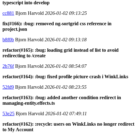
typescript into develop
cc881
Bjorn Harvold
2026-01-02 09:13:25
fix(#166): :bug: removed ng-sortgrid css reference in
project.json
b8f0b
Bjorn Harvold
2026-01-02 09:13:18
refactor(#165): :bug: loading grid instead of list to avoid
redirecting to /create
2b76f
Bjorn Harvold
2026-01-02 08:54:07
refactor(#164): :bug: fixed profile picture crash i WinkLinks
52fd9
Bjorn Harvold
2026-01-02 08:23:55
refactor(#163): :bug: added another condition redirect in
managing-entity.effects.ts
53e25
Bjorn Harvold
2026-01-02 07:49:11
refactor(#162): :recycle: users on WinkLinks no longer redirect
to My Account