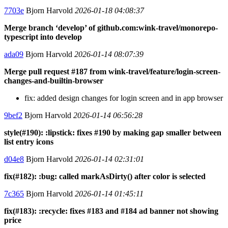
7703e
Bjorn Harvold
2026-01-18 04:08:37
Merge branch ‘develop’ of github.com:wink-travel/monorepo-
typescript into develop
ada09
Bjorn Harvold
2026-01-14 08:07:39
Merge pull request #187 from wink-travel/feature/login-screen-
changes-and-builtin-browser
fix: added design changes for login screen and in app browser
9bef2
Bjorn Harvold
2026-01-14 06:56:28
style(#190): :lipstick: fixes #190 by making gap smaller between
list entry icons
d04e8
Bjorn Harvold
2026-01-14 02:31:01
fix(#182): :bug: called markAsDirty() after color is selected
7c365
Bjorn Harvold
2026-01-14 01:45:11
fix(#183): :recycle: fixes #183 and #184 ad banner not showing
price