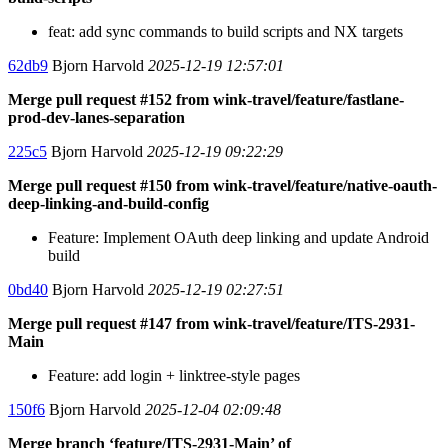
feat: add sync commands to build scripts and NX targets
62db9
Bjorn Harvold
2025-12-19 12:57:01
Merge pull request #152 from wink-travel/feature/fastlane-
prod-dev-lanes-separation
225c5
Bjorn Harvold
2025-12-19 09:22:29
Merge pull request #150 from wink-travel/feature/native-oauth-
deep-linking-and-build-config
Feature: Implement OAuth deep linking and update Android
build
0bd40
Bjorn Harvold
2025-12-19 02:27:51
Merge pull request #147 from wink-travel/feature/ITS-2931-
Main
Feature: add login + linktree-style pages
150f6
Bjorn Harvold
2025-12-04 02:09:48
Merge branch ‘feature/ITS-2931-Main’ of