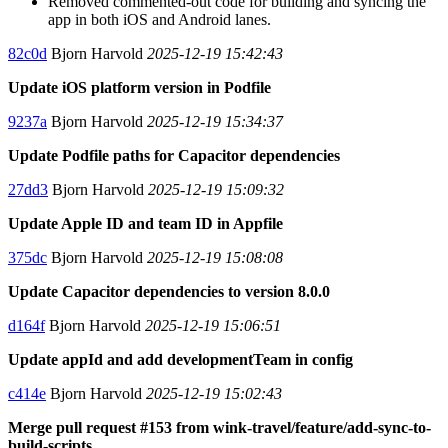
Removed commented-out code for building and syncing the
app in both iOS and Android lanes.
82c0d
Bjorn Harvold
2025-12-19 15:42:43
Update iOS platform version in Podfile
9237a
Bjorn Harvold
2025-12-19 15:34:37
Update Podfile paths for Capacitor dependencies
27dd3
Bjorn Harvold
2025-12-19 15:09:32
Update Apple ID and team ID in Appfile
375dc
Bjorn Harvold
2025-12-19 15:08:08
Update Capacitor dependencies to version 8.0.0
d164f
Bjorn Harvold
2025-12-19 15:06:51
Update appId and add developmentTeam in config
c414e
Bjorn Harvold
2025-12-19 15:02:43
Merge pull request #153 from wink-travel/feature/add-sync-to-
build-scripts