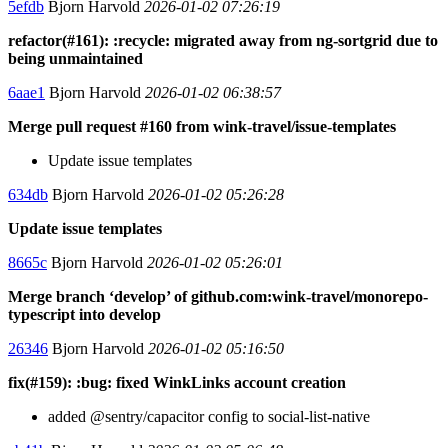
5efdb
Bjorn Harvold
2026-01-02 07:26:19
refactor(#161): :recycle: migrated away from ng-sortgrid due to
being unmaintained
6aae1
Bjorn Harvold
2026-01-02 06:38:57
Merge pull request #160 from wink-travel/issue-templates
Update issue templates
634db
Bjorn Harvold
2026-01-02 05:26:28
Update issue templates
8665c
Bjorn Harvold
2026-01-02 05:26:01
Merge branch ‘develop’ of github.com:wink-travel/monorepo-
typescript into develop
26346
Bjorn Harvold
2026-01-02 05:16:50
fix(#159): :bug: fixed WinkLinks account creation
added @sentry/capacitor config to social-list-native