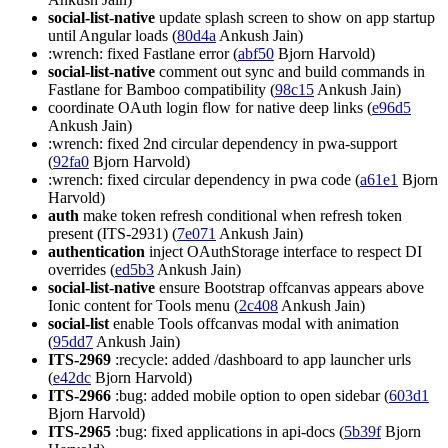
social-list-native
update splash screen to show on app startup
until Angular loads (
80d4a
Ankush Jain)
:wrench: fixed Fastlane error (
abf50
Bjorn Harvold)
social-list-native
comment out sync and build commands in
Fastlane for Bamboo compatibility (
98c15
Ankush Jain)
coordinate OAuth login flow for native deep links (
e96d5
Ankush Jain)
:wrench: fixed 2nd circular dependency in pwa-support
(
92fa0
Bjorn Harvold)
:wrench: fixed circular dependency in pwa code (
a61e1
Bjorn
Harvold)
auth
make token refresh conditional when refresh token
present (ITS-2931) (
7e071
Ankush Jain)
authentication
inject OAuthStorage interface to respect DI
overrides (
ed5b3
Ankush Jain)
social-list-native
ensure Bootstrap offcanvas appears above
Ionic content for Tools menu (
2c408
Ankush Jain)
social-list
enable Tools offcanvas modal with animation
(
95dd7
Ankush Jain)
ITS-2969
:recycle: added /dashboard to app launcher urls
(
e42dc
Bjorn Harvold)
ITS-2966
:bug: added mobile option to open sidebar (
603d1
Bjorn Harvold)
ITS-2965
:bug: fixed applications in api-docs (
5b39f
Bjorn