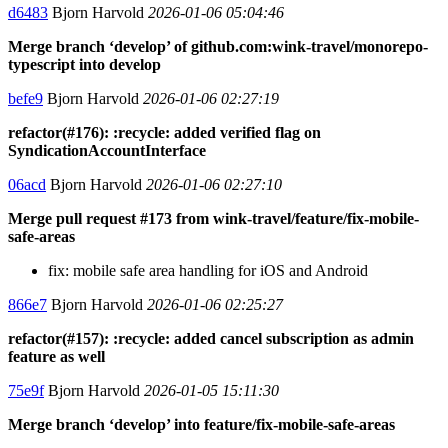
d6483
Bjorn Harvold
2026-01-06 05:04:46
Merge branch ‘develop’ of github.com:wink-travel/monorepo-
typescript into develop
befe9
Bjorn Harvold
2026-01-06 02:27:19
refactor(#176): :recycle: added verified flag on
SyndicationAccountInterface
06acd
Bjorn Harvold
2026-01-06 02:27:10
Merge pull request #173 from wink-travel/feature/fix-mobile-
safe-areas
fix: mobile safe area handling for iOS and Android
866e7
Bjorn Harvold
2026-01-06 02:25:27
refactor(#157): :recycle: added cancel subscription as admin
feature as well
75e9f
Bjorn Harvold
2026-01-05 15:11:30
Merge branch ‘develop’ into feature/fix-mobile-safe-areas