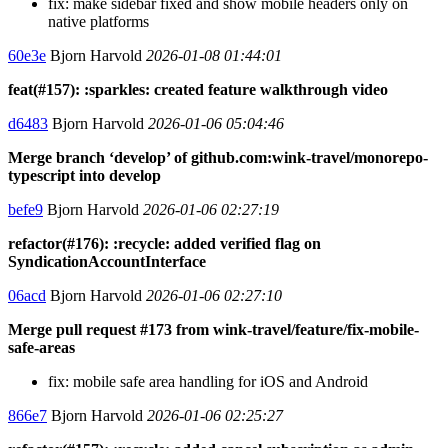
fix: make sidebar fixed and show mobile headers only on
native platforms
60e3e
Bjorn Harvold
2026-01-08 01:44:01
feat(#157): :sparkles: created feature walkthrough video
d6483
Bjorn Harvold
2026-01-06 05:04:46
Merge branch ‘develop’ of github.com:wink-travel/monorepo-
typescript into develop
befe9
Bjorn Harvold
2026-01-06 02:27:19
refactor(#176): :recycle: added verified flag on
SyndicationAccountInterface
06acd
Bjorn Harvold
2026-01-06 02:27:10
Merge pull request #173 from wink-travel/feature/fix-mobile-
safe-areas
fix: mobile safe area handling for iOS and Android
866e7
Bjorn Harvold
2026-01-06 02:25:27