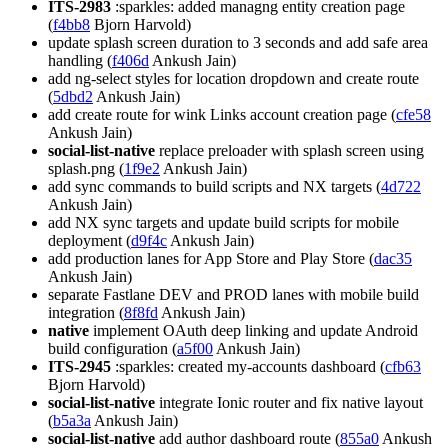
ITS-2983
:sparkles: added managng entity creation page
(
f4bb8
Bjorn Harvold)
update splash screen duration to 3 seconds and add safe area
handling (
f406d
Ankush Jain)
add ng-select styles for location dropdown and create route
(
5dbd2
Ankush Jain)
add create route for wink Links account creation page (
cfe58
Ankush Jain)
social-list-native
replace preloader with splash screen using
splash.png (
1f9e2
Ankush Jain)
add sync commands to build scripts and NX targets (
4d722
Ankush Jain)
add NX sync targets and update build scripts for mobile
deployment (
d9f4c
Ankush Jain)
add production lanes for App Store and Play Store (
dac35
Ankush Jain)
separate Fastlane DEV and PROD lanes with mobile build
integration (
8f8fd
Ankush Jain)
native
implement OAuth deep linking and update Android
build configuration (
a5f00
Ankush Jain)
ITS-2945
:sparkles: created my-accounts dashboard (
cfb63
Bjorn Harvold)
social-list-native
integrate Ionic router and fix native layout
(
b5a3a
Ankush Jain)
social-list-native
add author dashboard route (
855a0
Ankush