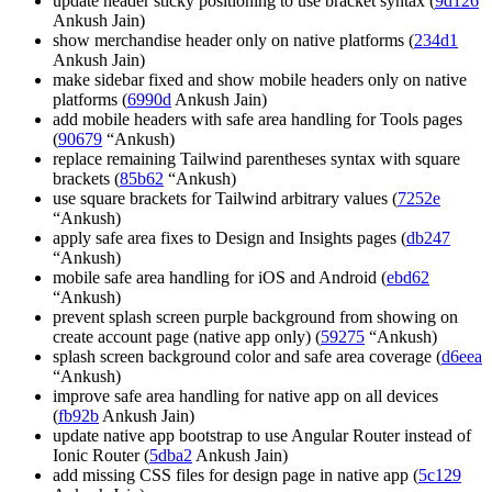
update header sticky positioning to use bracket syntax (
9d126
Ankush Jain)
show merchandise header only on native platforms (
234d1
Ankush Jain)
make sidebar fixed and show mobile headers only on native
platforms (
6990d
Ankush Jain)
add mobile headers with safe area handling for Tools pages
(
90679
“Ankush)
replace remaining Tailwind parentheses syntax with square
brackets (
85b62
“Ankush)
use square brackets for Tailwind arbitrary values (
7252e
“Ankush)
apply safe area fixes to Design and Insights pages (
db247
“Ankush)
mobile safe area handling for iOS and Android (
ebd62
“Ankush)
prevent splash screen purple background from showing on
create account page (native app only) (
59275
“Ankush)
splash screen background color and safe area coverage (
d6eea
“Ankush)
improve safe area handling for native app on all devices
(
fb92b
Ankush Jain)
update native app bootstrap to use Angular Router instead of
Ionic Router (
5dba2
Ankush Jain)
add missing CSS files for design page in native app (
5c129