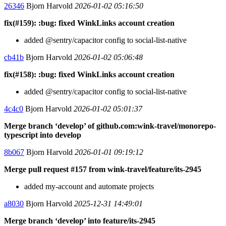
26346
Bjorn Harvold
2026-01-02 05:16:50
fix(#159): :bug: fixed WinkLinks account creation
added @sentry/capacitor config to social-list-native
cb41b
Bjorn Harvold
2026-01-02 05:06:48
fix(#158): :bug: fixed WinkLinks account creation
added @sentry/capacitor config to social-list-native
4c4c0
Bjorn Harvold
2026-01-02 05:01:37
Merge branch ‘develop’ of github.com:wink-travel/monorepo-
typescript into develop
8b067
Bjorn Harvold
2026-01-01 09:19:12
Merge pull request #157 from wink-travel/feature/its-2945
added my-account and automate projects
a8030
Bjorn Harvold
2025-12-31 14:49:01
Merge branch ‘develop’ into feature/its-2945