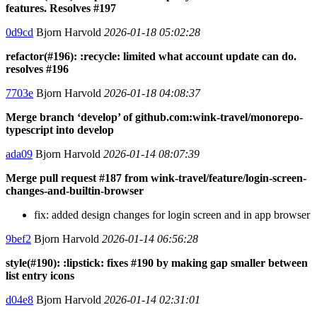
features. Resolves #197
0d9cd
Bjorn Harvold
2026-01-18 05:02:28
refactor(#196): :recycle: limited what account update can do.
resolves #196
7703e
Bjorn Harvold
2026-01-18 04:08:37
Merge branch ‘develop’ of github.com:wink-travel/monorepo-
typescript into develop
ada09
Bjorn Harvold
2026-01-14 08:07:39
Merge pull request #187 from wink-travel/feature/login-screen-
changes-and-builtin-browser
fix: added design changes for login screen and in app browser
9bef2
Bjorn Harvold
2026-01-14 06:56:28
style(#190): :lipstick: fixes #190 by making gap smaller between
list entry icons
d04e8
Bjorn Harvold
2026-01-14 02:31:01