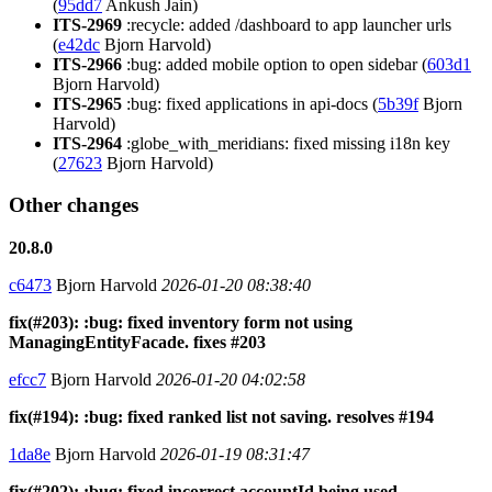
(
95dd7
Ankush Jain)
ITS-2969
:recycle: added /dashboard to app launcher urls
(
e42dc
Bjorn Harvold)
ITS-2966
:bug: added mobile option to open sidebar (
603d1
Bjorn Harvold)
ITS-2965
:bug: fixed applications in api-docs (
5b39f
Bjorn
Harvold)
ITS-2964
:globe_with_meridians: fixed missing i18n key
(
27623
Bjorn Harvold)
Other changes
20.8.0
c6473
Bjorn Harvold
2026-01-20 08:38:40
fix(#203): :bug: fixed inventory form not using
ManagingEntityFacade. fixes #203
efcc7
Bjorn Harvold
2026-01-20 04:02:58
fix(#194): :bug: fixed ranked list not saving. resolves #194
1da8e
Bjorn Harvold
2026-01-19 08:31:47
fix(#202): :bug: fixed incorrect accountId being used