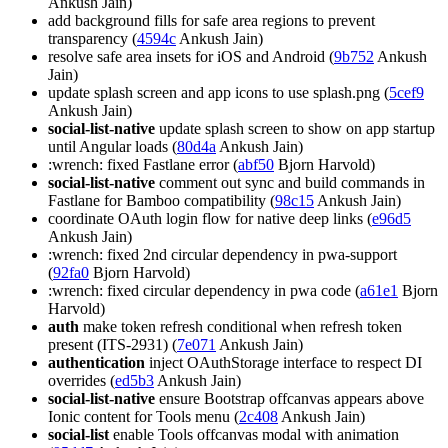
Ankush Jain)
add background fills for safe area regions to prevent
transparency (
4594c
Ankush Jain)
resolve safe area insets for iOS and Android (
9b752
Ankush
Jain)
update splash screen and app icons to use splash.png (
5cef9
Ankush Jain)
social-list-native
update splash screen to show on app startup
until Angular loads (
80d4a
Ankush Jain)
:wrench: fixed Fastlane error (
abf50
Bjorn Harvold)
social-list-native
comment out sync and build commands in
Fastlane for Bamboo compatibility (
98c15
Ankush Jain)
coordinate OAuth login flow for native deep links (
e96d5
Ankush Jain)
:wrench: fixed 2nd circular dependency in pwa-support
(
92fa0
Bjorn Harvold)
:wrench: fixed circular dependency in pwa code (
a61e1
Bjorn
Harvold)
auth
make token refresh conditional when refresh token
present (ITS-2931) (
7e071
Ankush Jain)
authentication
inject OAuthStorage interface to respect DI
overrides (
ed5b3
Ankush Jain)
social-list-native
ensure Bootstrap offcanvas appears above
Ionic content for Tools menu (
2c408
Ankush Jain)
social-list
enable Tools offcanvas modal with animation