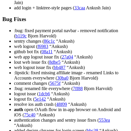
Jain)
add login + linktree-style pages (
33caa
Ankush Jain)
Bug Fixes
:bug: fixed payment portal navbar - removed notification
(
b119c
Bjorn Harvold)
sentry changes (
86c1c
“Ankush)
web logout (
f6983
“Ankush)
github bot fix (
08a11
“Ankush)
web app logout issue fix (
27a04
“Ankush)
lout web issue fix (
8dbe5
“Ankush)
web logout issue fix (
bb487
“Ankush)
:lipstick: fixed missing affiliate image - renamed Links to
Accounts everywhere (
30ba0
Bjorn Harvold)
comment changes (
5675f
“Ankush)
:bug: renamed file everywhere (
7ff88
Bjorn Harvold)
logout issue (
1dcb6
“Ankush)
logout fix (
5e142
“Ankush)
resolve ios auth crash (
48f09
“Ankush)
auth
open OAuth flow in in-app browser on Android and
iOS (
75c40
“Ankush)
authentication changes and sentry issue fixes (
553ea
“Ankush)
added design chnages for login screen (
bbc38
“Ankush)