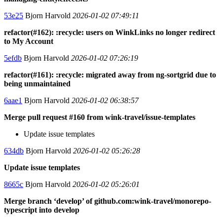
53e25
Bjorn Harvold
2026-01-02 07:49:11
refactor(#162): :recycle: users on WinkLinks no longer redirect
to My Account
5efdb
Bjorn Harvold
2026-01-02 07:26:19
refactor(#161): :recycle: migrated away from ng-sortgrid due to
being unmaintained
6aae1
Bjorn Harvold
2026-01-02 06:38:57
Merge pull request #160 from wink-travel/issue-templates
Update issue templates
634db
Bjorn Harvold
2026-01-02 05:26:28
Update issue templates
8665c
Bjorn Harvold
2026-01-02 05:26:01
Merge branch ‘develop’ of github.com:wink-travel/monorepo-
typescript into develop