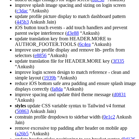
improve splash image spacing and sizing on login screen
(
c3dac
“Ankush)
update profile picture display to match dashboard pattern
(
445b3
Ankush Jain)
iOS button touch events - add touch handlers and prevent
parent swipe interference (
d3e88
“Ankush)
update translation key from HEADER.MORE to
AUTHOR_FOOTER.TOOLS (
6c4ea
“Ankush)
improve user profile display and remove lib- prefix from
selectors (
e8856
“Ankush)
update translation file for HEADER.MORE key (
3f335
“Ankush)
improve login screen design to match reference - clean and
simple layout (
1939b
“Ankush)
reduce iOS bottom safe area padding and ensure splash image
displays correctly (
fa8da
“Ankush)
improve spacing and update third theme message (
d0831
“Ankush)
styles
update CSS variable syntax to Tailwind v4 format
(
50863
Ankush Jain)
constrain profile dropdown to sidebar width (
0e1c2
Ankush
Jain)
remove excessive top padding after header on mobile app
(
a26b5
“Ankush)