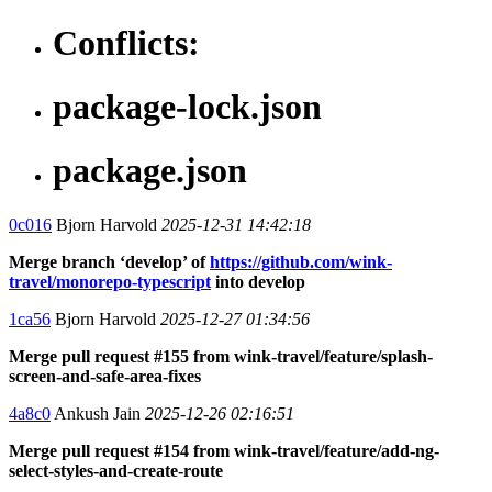
Conflicts:
package-lock.json
package.json
0c016
Bjorn Harvold
2025-12-31 14:42:18
Merge branch ‘develop’ of
https://github.com/wink-
travel/monorepo-typescript
into develop
1ca56
Bjorn Harvold
2025-12-27 01:34:56
Merge pull request #155 from wink-travel/feature/splash-
screen-and-safe-area-fixes
4a8c0
Ankush Jain
2025-12-26 02:16:51
Merge pull request #154 from wink-travel/feature/add-ng-
select-styles-and-create-route