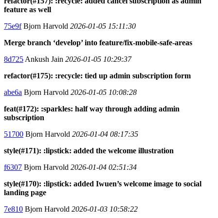
refactor(#157): :recycle: added cancel subscription as admin
feature as well
75e9f
Bjorn Harvold
2026-01-05 15:11:30
Merge branch ‘develop’ into feature/fix-mobile-safe-areas
8d725
Ankush Jain
2026-01-05 10:29:37
refactor(#175): :recycle: tied up admin subscription form
abe6a
Bjorn Harvold
2026-01-05 10:08:28
feat(#172): :sparkles: half way through adding admin
subscription
51700
Bjorn Harvold
2026-01-04 08:17:35
style(#171): :lipstick: added the welcome illustration
f6307
Bjorn Harvold
2026-01-04 02:51:34
style(#170): :lipstick: added Iwuen’s welcome image to social
landing page
7e810
Bjorn Harvold
2026-01-03 10:58:22