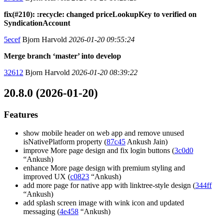
fix(#210): :recycle: changed priceLookupKey to verified on
SyndicationAccount
5ecef
Bjorn Harvold
2026-01-20 09:55:24
Merge branch ‘master’ into develop
32612
Bjorn Harvold
2026-01-20 08:39:22
20.8.0 (2026-01-20)
Features
show mobile header on web app and remove unused
isNativePlatform property (
87c45
Ankush Jain)
improve More page design and fix login buttons (
3c0d0
“Ankush)
enhance More page design with premium styling and
improved UX (
c0823
“Ankush)
add more page for native app with linktree-style design (
344ff
“Ankush)
add splash screen image with wink icon and updated
messaging (
4e458
“Ankush)