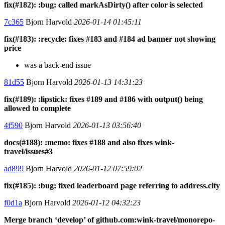
fix(#182): :bug: called markAsDirty() after color is selected
7c365
Bjorn Harvold
2026-01-14 01:45:11
fix(#183): :recycle: fixes #183 and #184 ad banner not showing
price
was a back-end issue
81d55
Bjorn Harvold
2026-01-13 14:31:23
fix(#189): :lipstick: fixes #189 and #186 with output() being
allowed to complete
4f590
Bjorn Harvold
2026-01-13 03:56:40
docs(#188): :memo: fixes #188 and also fixes wink-
travel/issues#3
ad899
Bjorn Harvold
2026-01-12 07:59:02
fix(#185): :bug: fixed leaderboard page referring to address.city
f0d1a
Bjorn Harvold
2026-01-12 04:32:23
Merge branch ‘develop’ of github.com:wink-travel/monorepo-