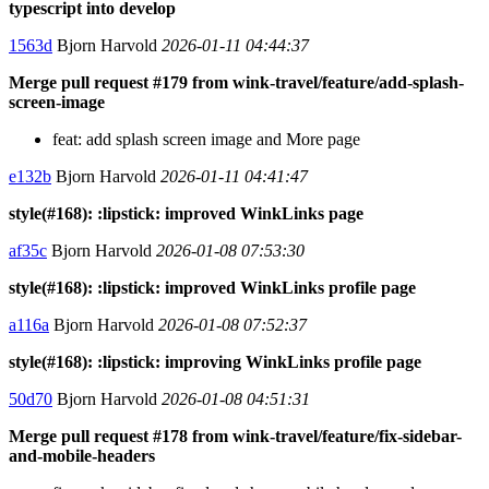
typescript into develop
1563d
Bjorn Harvold
2026-01-11 04:44:37
Merge pull request #179 from wink-travel/feature/add-splash-
screen-image
feat: add splash screen image and More page
e132b
Bjorn Harvold
2026-01-11 04:41:47
style(#168): :lipstick: improved WinkLinks page
af35c
Bjorn Harvold
2026-01-08 07:53:30
style(#168): :lipstick: improved WinkLinks profile page
a116a
Bjorn Harvold
2026-01-08 07:52:37
style(#168): :lipstick: improving WinkLinks profile page
50d70
Bjorn Harvold
2026-01-08 04:51:31
Merge pull request #178 from wink-travel/feature/fix-sidebar-
and-mobile-headers