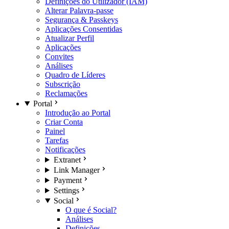
Definições do Utilizador (IAM)
Alterar Palavra-passe
Segurança & Passkeys
Aplicações Consentidas
Atualizar Perfil
Aplicações
Convites
Análises
Quadro de Líderes
Subscrição
Reclamações
Portal
Introdução ao Portal
Criar Conta
Painel
Tarefas
Notificações
Extranet
Link Manager
Payment
Settings
Social
O que é Social?
Análises
Definições