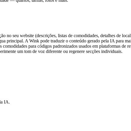
ade — quartos, tarifas, fotos e mais.
o no seu website (descrições, listas de comodidades, detalhes de local
gua principal. A Wink pode traduzir o conteúdo gerado pela IA para ma
s comodidades para códigos padronizados usados em plataformas de res
erimente um tom de voz diferente ou regenere secções individuais.
la IA.