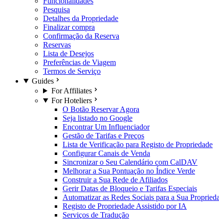
Funcionalidades
Pesquisa
Detalhes da Propriedade
Finalizar compra
Confirmação da Reserva
Reservas
Lista de Desejos
Preferências de Viagem
Termos de Serviço
Guides
For Affiliates
For Hoteliers
O Botão Reservar Agora
Seja listado no Google
Encontrar Um Influenciador
Gestão de Tarifas e Preços
Lista de Verificação para Registo de Propriedade
Configurar Canais de Venda
Sincronizar o Seu Calendário com CalDAV
Melhorar a Sua Pontuação no Índice Verde
Construir a Sua Rede de Afiliados
Gerir Datas de Bloqueio e Tarifas Especiais
Automatizar as Redes Sociais para a Sua Propried
Registo de Propriedade Assistido por IA
Serviços de Tradução