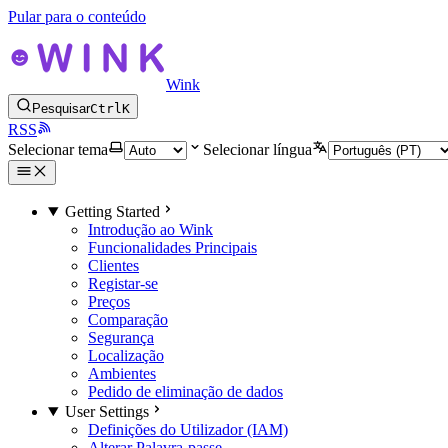
Pular para o conteúdo
Wink
Pesquisar
Ctrl
K
RSS
Selecionar tema
Selecionar língua
Getting Started
Introdução ao Wink
Funcionalidades Principais
Clientes
Registar-se
Preços
Comparação
Segurança
Localização
Ambientes
Pedido de eliminação de dados
User Settings
Definições do Utilizador (IAM)
Alterar Palavra-passe