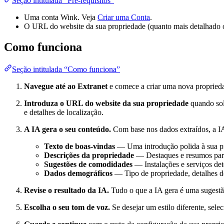
Seção intitulada “Pré-requisitos”
Uma conta Wink. Veja
Criar uma Conta
.
O URL do website da sua propriedade (quanto mais detalhado o
Como funciona
Seção intitulada “Como funciona”
Navegue até ao Extranet
e comece a criar uma nova propried
Introduza o URL do website da sua propriedade
quando sol
e detalhes de localização.
A IA gera o seu conteúdo.
Com base nos dados extraídos, a I
Texto de boas-vindas
— Uma introdução polida à sua p
Descrições da propriedade
— Destaques e resumos para
Sugestões de comodidades
— Instalações e serviços det
Dados demográficos
— Tipo de propriedade, detalhes de
Revise o resultado da IA.
Tudo o que a IA gera é uma sugestão
Escolha o seu tom de voz.
Se desejar um estilo diferente, sel