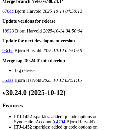
Merge branch ‘release/30.24.1’
670dc
Bjorn Harvold
2025-10-14 04:50:12
Update versions for release
18923
Bjorn Harvold
2025-10-14 04:50:04
Update for next development version
93cbc
Bjorn Harvold
2025-10-12 02:51:56
Merge tag ‘30.24.0’ into develop
Tag release
353aa
Bjorn Harvold
2025-10-12 02:51:15
v30.24.0 (2025-10-12)
Features
ITJ-1452
:sparkles: added qr code options on
SyndicationAccount (
c4794
Bjorn Harvold)
ITJ-1452
:sparkles: added qr code options on