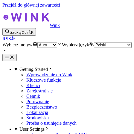
Przejdź do głównej zawartości
Wink
Szukaj
Ctrl
K
RSS
Wybierz motyw
Wybierz język
Getting Started
Wprowadzenie do Wink
Kluczowe funkcje
Klienci
Zarejestruj się
Cennik
Porównanie
Bezpieczeństwo
Lokalizacja
Środowiska
Prośba o usunięcie danych
User Settings