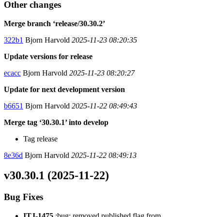
Other changes
Merge branch ‘release/30.30.2’
322b1
Bjorn Harvold
2025-11-23 08:20:35
Update versions for release
ecacc
Bjorn Harvold
2025-11-23 08:20:27
Update for next development version
b6651
Bjorn Harvold
2025-11-22 08:49:43
Merge tag ‘30.30.1’ into develop
Tag release
8e36d
Bjorn Harvold
2025-11-22 08:49:13
v30.30.1 (2025-11-22)
Bug Fixes
ITJ-1475
:bug: removed published flag from