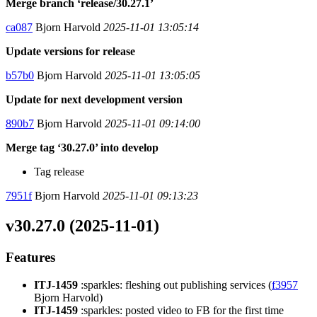
Merge branch ‘release/30.27.1’
ca087
Bjorn Harvold
2025-11-01 13:05:14
Update versions for release
b57b0
Bjorn Harvold
2025-11-01 13:05:05
Update for next development version
890b7
Bjorn Harvold
2025-11-01 09:14:00
Merge tag ‘30.27.0’ into develop
Tag release
7951f
Bjorn Harvold
2025-11-01 09:13:23
v30.27.0 (2025-11-01)
Features
ITJ-1459
:sparkles: fleshing out publishing services (
f3957
Bjorn Harvold)
ITJ-1459
:sparkles: posted video to FB for the first time