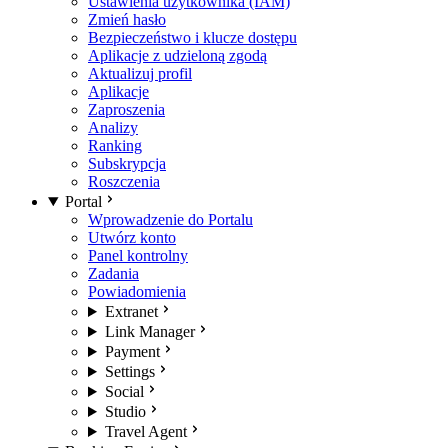
Ustawienia użytkownika (IAM)
Zmień hasło
Bezpieczeństwo i klucze dostępu
Aplikacje z udzieloną zgodą
Aktualizuj profil
Aplikacje
Zaproszenia
Analizy
Ranking
Subskrypcja
Roszczenia
Portal
Wprowadzenie do Portalu
Utwórz konto
Panel kontrolny
Zadania
Powiadomienia
Extranet
Link Manager
Payment
Settings
Social
Studio
Travel Agent