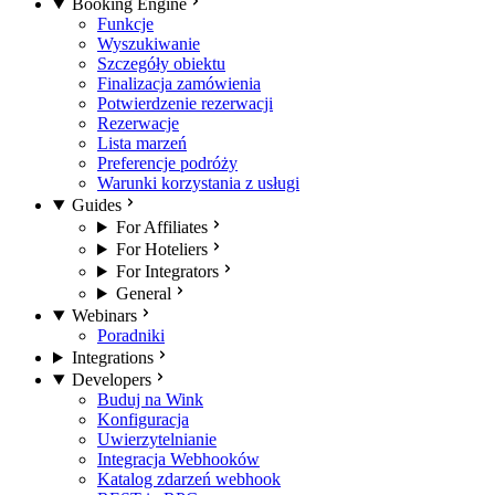
Booking Engine
Funkcje
Wyszukiwanie
Szczegóły obiektu
Finalizacja zamówienia
Potwierdzenie rezerwacji
Rezerwacje
Lista marzeń
Preferencje podróży
Warunki korzystania z usługi
Guides
For Affiliates
For Hoteliers
For Integrators
General
Webinars
Poradniki
Integrations
Developers
Buduj na Wink
Konfiguracja
Uwierzytelnianie
Integracja Webhooków
Katalog zdarzeń webhook