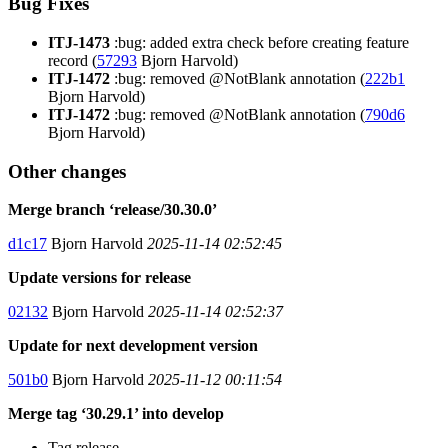
Bug Fixes
ITJ-1473
:bug: added extra check before creating feature
record (
57293
Bjorn Harvold)
ITJ-1472
:bug: removed @NotBlank annotation (
222b1
Bjorn Harvold)
ITJ-1472
:bug: removed @NotBlank annotation (
790d6
Bjorn Harvold)
Other changes
Merge branch ‘release/30.30.0’
d1c17
Bjorn Harvold
2025-11-14 02:52:45
Update versions for release
02132
Bjorn Harvold
2025-11-14 02:52:37
Update for next development version
501b0
Bjorn Harvold
2025-11-12 00:11:54
Merge tag ‘30.29.1’ into develop
Tag release