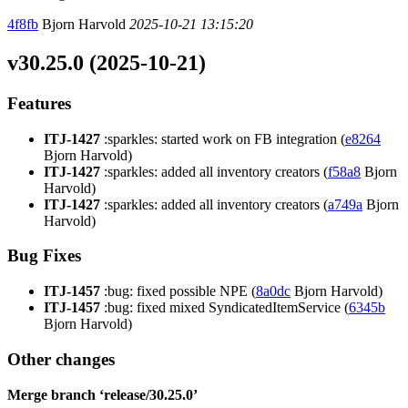
4f8fb
Bjorn Harvold
2025-10-21 13:15:20
v30.25.0 (2025-10-21)
Features
ITJ-1427
:sparkles: started work on FB integration (
e8264
Bjorn Harvold)
ITJ-1427
:sparkles: added all inventory creators (
f58a8
Bjorn
Harvold)
ITJ-1427
:sparkles: added all inventory creators (
a749a
Bjorn
Harvold)
Bug Fixes
ITJ-1457
:bug: fixed possible NPE (
8a0dc
Bjorn Harvold)
ITJ-1457
:bug: fixed mixed SyndicatedItemService (
6345b
Bjorn Harvold)
Other changes
Merge branch ‘release/30.25.0’