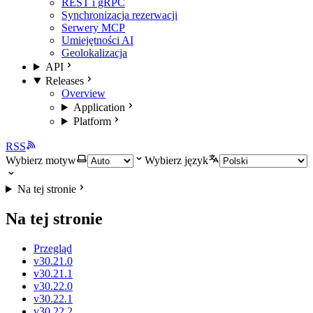
REST i gRPC
Synchronizacja rezerwacji
Serwery MCP
Umiejętności AI
Geolokalizacja
API
Releases
Overview
Application
Platform
RSS
Wybierz motyw
Wybierz język
Na tej stronie
Na tej stronie
Przegląd
v30.21.0
v30.21.1
v30.22.0
v30.22.1
v30.22.2