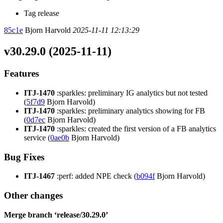
Tag release
85c1e
Bjorn Harvold
2025-11-11 12:13:29
v30.29.0 (2025-11-11)
Features
ITJ-1470
:sparkles: preliminary IG analytics but not tested
(
5f7d9
Bjorn Harvold)
ITJ-1470
:sparkles: preliminary analytics showing for FB
(
0d7ec
Bjorn Harvold)
ITJ-1470
:sparkles: created the first version of a FB analytics
service (
0ae0b
Bjorn Harvold)
Bug Fixes
ITJ-1467
:perf: added NPE check (
b094f
Bjorn Harvold)
Other changes
Merge branch ‘release/30.29.0’