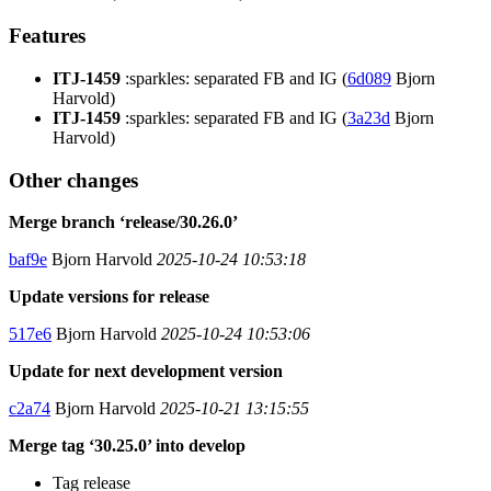
Features
ITJ-1459
:sparkles: separated FB and IG (
6d089
Bjorn
Harvold)
ITJ-1459
:sparkles: separated FB and IG (
3a23d
Bjorn
Harvold)
Other changes
Merge branch ‘release/30.26.0’
baf9e
Bjorn Harvold
2025-10-24 10:53:18
Update versions for release
517e6
Bjorn Harvold
2025-10-24 10:53:06
Update for next development version
c2a74
Bjorn Harvold
2025-10-21 13:15:55
Merge tag ‘30.25.0’ into develop
Tag release