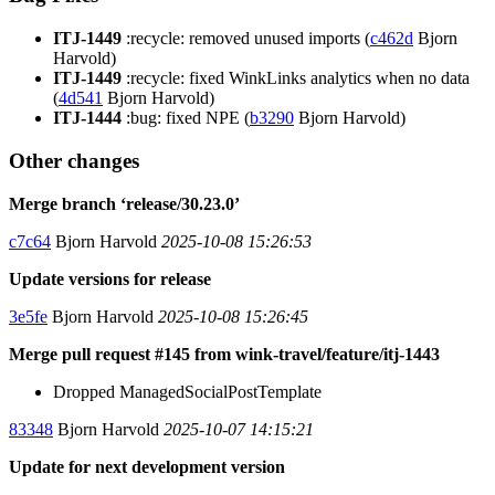
ITJ-1449
:recycle: removed unused imports (
c462d
Bjorn
Harvold)
ITJ-1449
:recycle: fixed WinkLinks analytics when no data
(
4d541
Bjorn Harvold)
ITJ-1444
:bug: fixed NPE (
b3290
Bjorn Harvold)
Other changes
Merge branch ‘release/30.23.0’
c7c64
Bjorn Harvold
2025-10-08 15:26:53
Update versions for release
3e5fe
Bjorn Harvold
2025-10-08 15:26:45
Merge pull request #145 from wink-travel/feature/itj-1443
Dropped ManagedSocialPostTemplate
83348
Bjorn Harvold
2025-10-07 14:15:21
Update for next development version