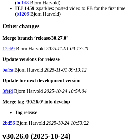
(
bc1d8
Bjorn Harvold)
ITJ-1459
:sparkles: posted video to FB for the first time
(
b1206
Bjorn Harvold)
Other changes
Merge branch ‘release/30.27.0’
12cb9
Bjorn Harvold
2025-11-01 09:13:20
Update versions for release
bafea
Bjorn Harvold
2025-11-01 09:13:12
Update for next development version
3fefd
Bjorn Harvold
2025-10-24 10:54:04
Merge tag ‘30.26.0’ into develop
Tag release
2bd56
Bjorn Harvold
2025-10-24 10:53:22
v30.26.0 (2025-10-24)