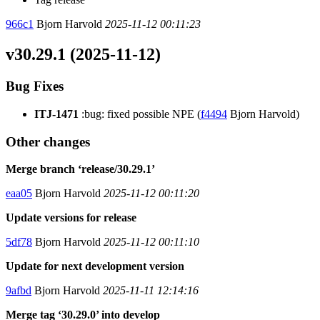
966c1
Bjorn Harvold
2025-11-12 00:11:23
v30.29.1 (2025-11-12)
Bug Fixes
ITJ-1471
:bug: fixed possible NPE (
f4494
Bjorn Harvold)
Other changes
Merge branch ‘release/30.29.1’
eaa05
Bjorn Harvold
2025-11-12 00:11:20
Update versions for release
5df78
Bjorn Harvold
2025-11-12 00:11:10
Update for next development version
9afbd
Bjorn Harvold
2025-11-11 12:14:16
Merge tag ‘30.29.0’ into develop