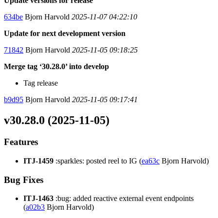
Update versions for release
634be
Bjorn Harvold
2025-11-07 04:22:10
Update for next development version
71842
Bjorn Harvold
2025-11-05 09:18:25
Merge tag ‘30.28.0’ into develop
Tag release
b9d95
Bjorn Harvold
2025-11-05 09:17:41
v30.28.0 (2025-11-05)
Features
ITJ-1459
:sparkles: posted reel to IG (
ea63c
Bjorn Harvold)
Bug Fixes
ITJ-1463
:bug: added reactive external event endpoints
(
a02b3
Bjorn Harvold)