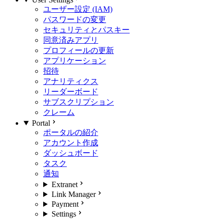
ユーザー設定 (IAM)
パスワードの変更
セキュリティとパスキー
同意済みアプリ
プロフィールの更新
アプリケーション
招待
アナリティクス
リーダーボード
サブスクリプション
クレーム
Portal
ポータルの紹介
アカウント作成
ダッシュボード
タスク
通知
Extranet
Link Manager
Payment
Settings