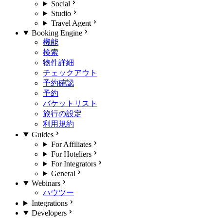
Social
Studio
Travel Agent
Booking Engine
機能
検索
物件詳細
チェックアウト
予約確認
予約
バケットリスト
旅行の設定
利用規約
Guides
For Affiliates
For Hoteliers
For Integrators
General
Webinars
ハウツー
Integrations
Developers