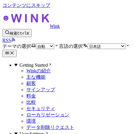
コンテンツにスキップ
Wink
検索
Ctrl
K
RSS
テーマの選択
言語の選択
Getting Started
Winkの紹介
主な機能
顧客
サインアップ
料金
比較
セキュリティ
ローカリゼーション
環境
データ削除リクエスト
User Settings