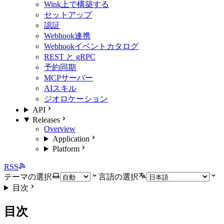
Wink上で構築する
セットアップ
認証
Webhook連携
Webhookイベントカタログ
REST と gRPC
予約同期
MCPサーバー
AIスキル
ジオロケーション
API
Releases
Overview
Application
Platform
RSS
テーマの選択
言語の選択
目次
目次