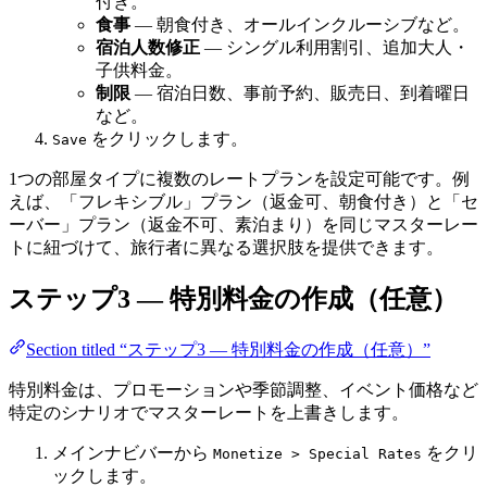
付き。
食事
— 朝食付き、オールインクルーシブなど。
宿泊人数修正
— シングル利用割引、追加大人・
子供料金。
制限
— 宿泊日数、事前予約、販売日、到着曜日
など。
をクリックします。
Save
1つの部屋タイプに複数のレートプランを設定可能です。例
えば、「フレキシブル」プラン（返金可、朝食付き）と「セ
ーバー」プラン（返金不可、素泊まり）を同じマスターレー
トに紐づけて、旅行者に異なる選択肢を提供できます。
ステップ3 — 特別料金の作成（任意）
Section titled “ステップ3 — 特別料金の作成（任意）”
特別料金は、プロモーションや季節調整、イベント価格など
特定のシナリオでマスターレートを上書きします。
メインナビバーから
をクリ
Monetize > Special Rates
ックします。