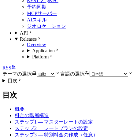
REST と gRPC
予約同期
MCPサーバー
AIスキル
ジオロケーション
API
Releases
Overview
Application
Platform
RSS
テーマの選択
言語の選択
目次
目次
概要
料金の階層構造
ステップ1 — マスターレートの設定
ステップ2 — レートプランの設定
ステップ3 — 特別料金の作成（任意）