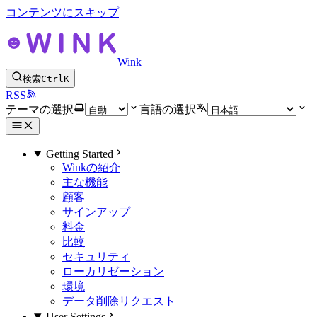
コンテンツにスキップ
Wink
検索
Ctrl
K
RSS
テーマの選択
言語の選択
Getting Started
Winkの紹介
主な機能
顧客
サインアップ
料金
比較
セキュリティ
ローカリゼーション
環境
データ削除リクエスト
User Settings