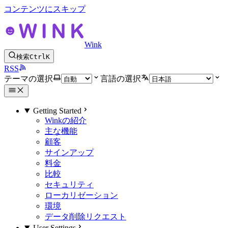
コンテンツにスキップ
Wink
検索
Ctrl
K
RSS
テーマの選択
言語の選択
Getting Started
Winkの紹介
主な機能
顧客
サインアップ
料金
比較
セキュリティ
ローカリゼーション
環境
データ削除リクエスト
User Settings