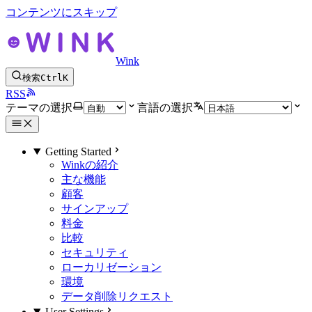
コンテンツにスキップ
Wink
検索
Ctrl
K
RSS
テーマの選択
言語の選択
Getting Started
Winkの紹介
主な機能
顧客
サインアップ
料金
比較
セキュリティ
ローカリゼーション
環境
データ削除リクエスト
User Settings