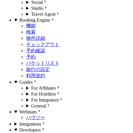
Social
Studio
Travel Agent
Booking Engine
機能
検索
物件詳細
チェックアウト
予約確認
予約
バケットリスト
旅行の設定
利用規約
Guides
For Affiliates
For Hoteliers
For Integrators
General
Webinars
ハウツー
Integrations
Developers