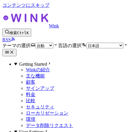
コンテンツにスキップ
Wink
検索
Ctrl
K
RSS
テーマの選択
言語の選択
Getting Started
Winkの紹介
主な機能
顧客
サインアップ
料金
比較
セキュリティ
ローカリゼーション
環境
データ削除リクエスト
User Settings