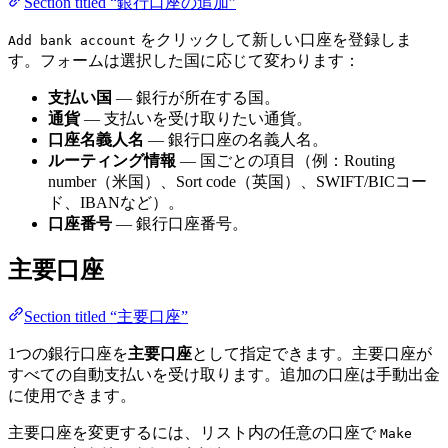
Section titled “銀行口座の追加”
をクリックして新しい口座を登録しま
Add bank account
す。フォームは選択した国に応じて変わります：
支払い国
— 銀行が所在する国。
通貨
— 支払いを受け取りたい通貨。
口座名義人名
— 銀行口座の名義人名。
ルーティング情報
— 国ごとの項目（例：Routing
number（米国）、Sort code（英国）、SWIFT/BICコー
ド、IBANなど）。
口座番号
— 銀行口座番号。
主要口座
Section titled “主要口座”
1つの銀行口座を
主要口座
として指定できます。主要口座が
すべての自動支払いを受け取ります。追加の口座は手動出金
に使用できます。
主要口座を変更するには、リスト内の任意の口座で
Make