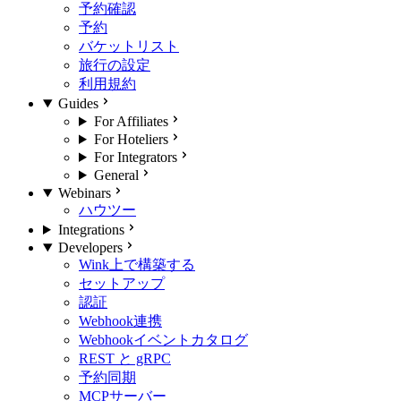
予約確認
予約
バケットリスト
旅行の設定
利用規約
Guides
For Affiliates
For Hoteliers
For Integrators
General
Webinars
ハウツー
Integrations
Developers
Wink上で構築する
セットアップ
認証
Webhook連携
Webhookイベントカタログ
REST と gRPC
予約同期
MCPサーバー