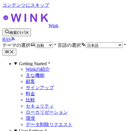
コンテンツにスキップ
Wink
検索
Ctrl
K
RSS
テーマの選択
言語の選択
Getting Started
Winkの紹介
主な機能
顧客
サインアップ
料金
比較
セキュリティ
ローカリゼーション
環境
データ削除リクエスト
User Settings