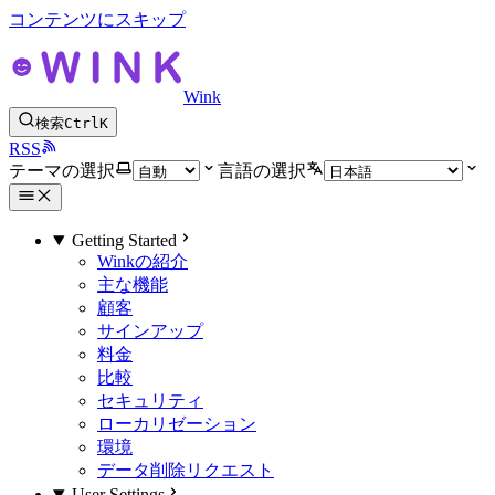
コンテンツにスキップ
Wink
検索
Ctrl
K
RSS
テーマの選択
言語の選択
Getting Started
Winkの紹介
主な機能
顧客
サインアップ
料金
比較
セキュリティ
ローカリゼーション
環境
データ削除リクエスト
User Settings