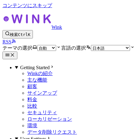
コンテンツにスキップ
Wink
検索
Ctrl
K
RSS
テーマの選択
言語の選択
Getting Started
Winkの紹介
主な機能
顧客
サインアップ
料金
比較
セキュリティ
ローカリゼーション
環境
データ削除リクエスト
User Settings