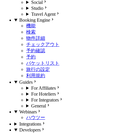
Social
Studio
Travel Agent
Booking Engine
機能
検索
物件詳細
チェックアウト
予約確認
予約
バケットリスト
旅行の設定
利用規約
Guides
For Affiliates
For Hoteliers
For Integrators
General
Webinars
ハウツー
Integrations
Developers