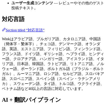
ユーザー生成コンテンツ
— レビューやその他のゲスト
投稿テキスト。
対応言語
Section titled “対応言語”
Winkはアラビア語、ブルガリア語、カタロニア語、中国語
（簡体字・繁体字）、チェコ語、デンマーク語、オランダ
語、英語、エストニア語、フィリピン語、フィンランド語、
フランス語、ドイツ語、ギリシャ語、ヘブライ語、ヒンディ
ー語、クロアチア語、ハンガリー語、アイスランド語、イタ
リア語、日本語、韓国語、ラトビア語、リトアニア語、ノル
ウェー語、ポーランド語、ポルトガル語（ブラジル・ポルト
ガル）、ルーマニア語、ロシア語、セルビア語、スロバキア
語、スロベニア語、スペイン語（スペイン・ラテンアメリ
カ）、スウェーデン語、タイ語、トルコ語、ウクライナ語、
ベトナム語など40以上の言語に対応しています。
AI + 翻訳パイプライン