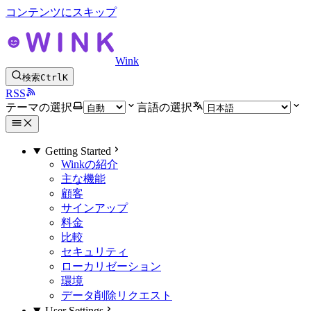
コンテンツにスキップ
Wink
検索
Ctrl
K
RSS
テーマの選択
言語の選択
Getting Started
Winkの紹介
主な機能
顧客
サインアップ
料金
比較
セキュリティ
ローカリゼーション
環境
データ削除リクエスト
User Settings