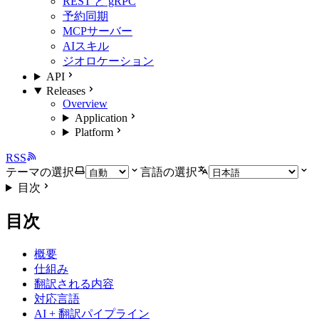
REST と gRPC
予約同期
MCPサーバー
AIスキル
ジオロケーション
API
Releases
Overview
Application
Platform
RSS
テーマの選択
言語の選択
目次
目次
概要
仕組み
翻訳される内容
対応言語
AI + 翻訳パイプライン