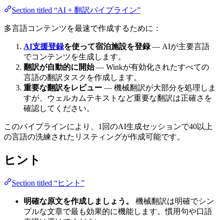
Section titled “AI + 翻訳パイプライン”
多言語コンテンツを最速で作成するために：
AI支援登録
を使って宿泊施設を登録
— AIが主要言語
でコンテンツを生成します。
翻訳が自動的に開始
— Winkが有効化されたすべての
言語の翻訳タスクを作成します。
重要な翻訳をレビュー
— 機械翻訳が大部分を処理しま
すが、ウェルカムテキストなど重要な翻訳は正確さを
確認してください。
このパイプラインにより、1回のAI生成セッションで40以上
の言語の洗練されたリスティングが作成可能です。
ヒント
Section titled “ヒント”
明確な原文を作成しましょう。
機械翻訳は明確でシン
プルな文章で最も効果的に機能します。慣用句や口語