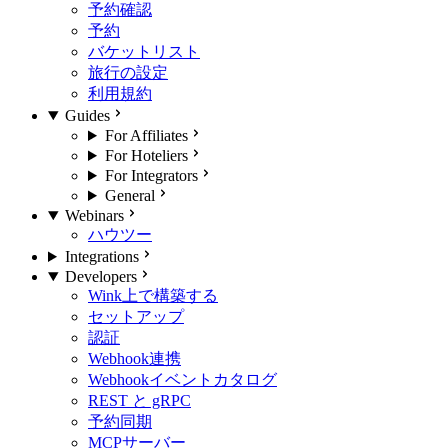
予約確認
予約
バケットリスト
旅行の設定
利用規約
Guides
For Affiliates
For Hoteliers
For Integrators
General
Webinars
ハウツー
Integrations
Developers
Wink上で構築する
セットアップ
認証
Webhook連携
Webhookイベントカタログ
REST と gRPC
予約同期
MCPサーバー