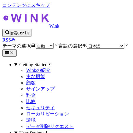
コンテンツにスキップ
Wink
検索
Ctrl
K
RSS
テーマの選択
言語の選択
Getting Started
Winkの紹介
主な機能
顧客
サインアップ
料金
比較
セキュリティ
ローカリゼーション
環境
データ削除リクエスト
User Settings