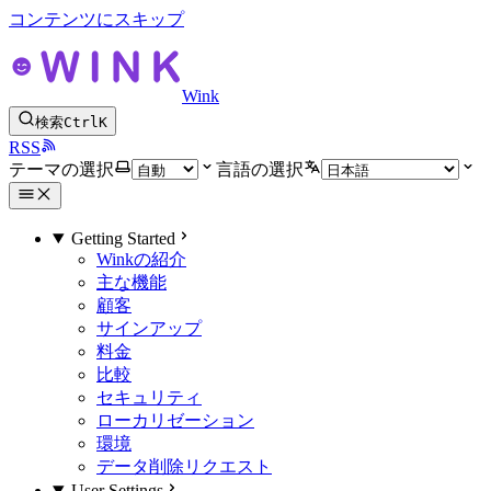
コンテンツにスキップ
Wink
検索
Ctrl
K
RSS
テーマの選択
言語の選択
Getting Started
Winkの紹介
主な機能
顧客
サインアップ
料金
比較
セキュリティ
ローカリゼーション
環境
データ削除リクエスト
User Settings