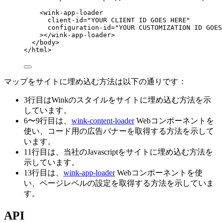
<
wink-app-loader
client-id
=
"
YOUR CLIENT ID GOES HERE
"
configuration-id
=
"
YOUR CUSTOMIZATION ID GOES
></
wink-app-loader
>
</
body
>
</
html
>
マップをサイトに埋め込む方法は以下の通りです：
3行目はWinkのスタイルをサイトに埋め込む方法を示
しています。
6〜9行目は、
wink-content-loader
Webコンポーネントを
使い、コード用の広告バナーを取得する方法を示して
います。
11行目は、当社のJavascriptをサイトに埋め込む方法を
示しています。
13行目は、
wink-app-loader
Webコンポーネントを使
い、ページレベルの設定を取得する方法を示していま
す。
API