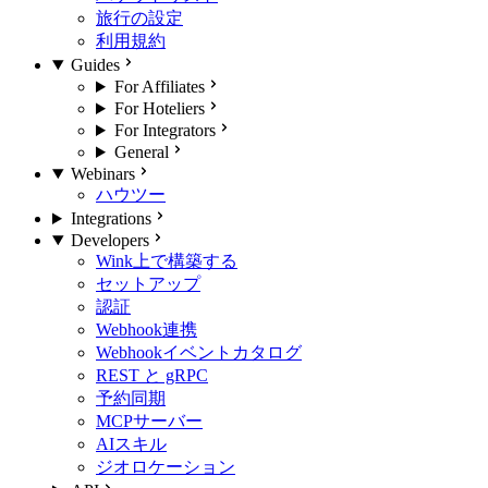
旅行の設定
利用規約
Guides
For Affiliates
For Hoteliers
For Integrators
General
Webinars
ハウツー
Integrations
Developers
Wink上で構築する
セットアップ
認証
Webhook連携
Webhookイベントカタログ
REST と gRPC
予約同期
MCPサーバー
AIスキル
ジオロケーション