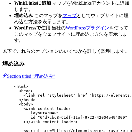
WinkLinksに追加
マップをWinkLinksアカウントに追加
します。
埋め込み
このマップを
マップ
としてウェブサイトに埋
め込む方法を表示します。
WordPressで使用
当社の
WordPressプラグイン
を使って
このマップをウェブサイトに埋め込む方法を表示しま
す。
以下でこれらのオプションのいくつかを詳しく説明します。
埋め込み
Section titled “埋め込み”
<
html
>
<
head
>
<
link
rel
=
"
stylesheet
"
href
=
"
https://elements.
</
head
>
<
body
>
<
wink-content-loader
layout
=
"
MAP
"
id
=
"
64d7cbc8-61df-11ef-9722-42004e494300
"
></
wink-content-loader
>
<
script
src
=
"
https://elements.wink.travel/elem