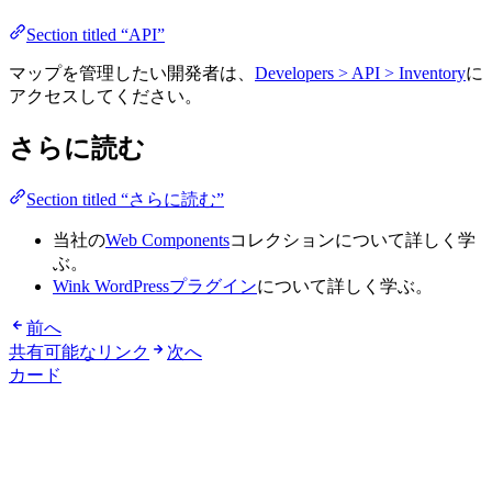
Section titled “API”
マップを管理したい開発者は、
Developers > API > Inventory
に
アクセスしてください。
さらに読む
Section titled “さらに読む”
当社の
Web Components
コレクションについて詳しく学
ぶ。
Wink WordPressプラグイン
について詳しく学ぶ。
前へ
共有可能なリンク
次へ
カード