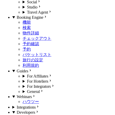
Social
Studio
Travel Agent
Booking Engine
機能
検索
物件詳細
チェックアウト
予約確認
予約
バケットリスト
旅行の設定
利用規約
Guides
For Affiliates
For Hoteliers
For Integrators
General
Webinars
ハウツー
Integrations
Developers