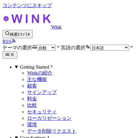
コンテンツにスキップ
Wink
検索
Ctrl
K
RSS
テーマの選択
言語の選択
Getting Started
Winkの紹介
主な機能
顧客
サインアップ
料金
比較
セキュリティ
ローカリゼーション
環境
データ削除リクエスト
User Settings