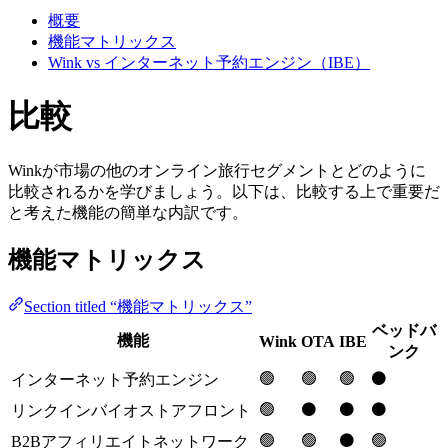
概要
機能マトリックス
Wink vs インターネット予約エンジン（IBE）
比較
Winkが市場の他のオンライン旅行セグメントとどのように
比較されるかを学びましょう。以下は、比較する上で重要だ
と考えた機能の簡単な内訳です。
機能マトリックス
Section titled “機能マトリックス”
ベッドバ
機能
Wink
OTA
IBE
ンク
🟢
🟢
🟢
⚫️
インターネット予約エンジン
🟢
⚫️
⚫️
⚫️
リンクインバイオストアフロント
🟢
🟢
⚫️
🟢
B2Bアフィリエイトネットワーク