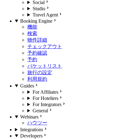
Social
Studio
Travel Agent
Booking Engine
機能
検索
物件詳細
チェックアウト
予約確認
予約
バケットリスト
旅行の設定
利用規約
Guides
For Affiliates
For Hoteliers
For Integrators
General
Webinars
ハウツー
Integrations
Developers