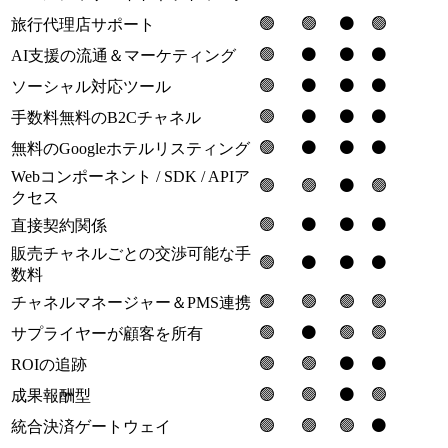
🟢
🟢
⚫️
🟢
旅行代理店サポート
🟢
⚫️
⚫️
⚫️
AI支援の流通＆マーケティング
🟢
⚫️
⚫️
⚫️
ソーシャル対応ツール
🟢
⚫️
⚫️
⚫️
手数料無料のB2Cチャネル
🟢
⚫️
⚫️
⚫️
無料のGoogleホテルリスティング
Webコンポーネント / SDK / APIア
🟢
🟢
⚫️
🟢
クセス
🟢
⚫️
⚫️
⚫️
直接契約関係
販売チャネルごとの交渉可能な手
🟢
⚫️
⚫️
⚫️
数料
🟢
🟢
🟢
🟢
チャネルマネージャー＆PMS連携
🟢
⚫️
🟢
🟢
サプライヤーが顧客を所有
🟢
🟢
⚫️
⚫️
ROIの追跡
🟢
🟢
⚫️
🟢
成果報酬型
🟢
🟢
🟢
⚫️
統合決済ゲートウェイ