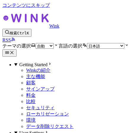
コンテンツにスキップ
Wink
検索
Ctrl
K
RSS
テーマの選択
言語の選択
Getting Started
Winkの紹介
主な機能
顧客
サインアップ
料金
比較
セキュリティ
ローカリゼーション
環境
データ削除リクエスト
User Settings