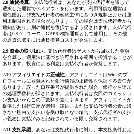
2.8 通貨換算
。支払代行者は、あなたが支払代行者を通じて
選択した通貨でペイアウトを行います。利用可能な通貨は、
居住国および支払代行者の契約主体に基づき規制上または運
用上制限される場合があります。その場合は支払代行者から
通知があり、別の通貨を選択するよう促されます。支払代行
者はUSD、ユーロ、GBPを標準通貨として使用し、その他
の通貨の取引には通貨換算コストが発生します。
2.9 資金の取り扱い
。支払代行者はゲストから回収した金額
を合算し、適用法に基づき許可される範囲で投資することが
あります。投資による利息は支払代行者が保持します。
2.10 アフィリエイトの正確性
。アフィリエイトはWinkのプ
ロフィールに登録された銀行情報の正確性を保証する責任が
あります。誤った口座番号が提供された場合、銀行から追加
の処理手数料が課されます。支払代行者は次回のコミッショ
ン支払いからこの手数料を差し引きます。アフィリエイトが
提供した銀行口座が閉鎖、凍結、または支払代行者の責に帰
さない理由で支払いを受け取れない場合、支払代行者の支払
い義務は支払済みと記録されている限り免除されます。
2.11 支払承認
。あなたは支払代行者に対し、本支払条件およ