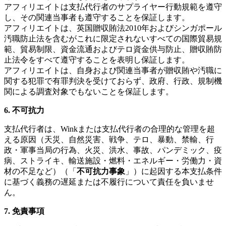
アフィリエイトは支払代行者のサプライヤー行動規範を遵守
し、その関連当事者も遵守することを保証します。
アフィリエイトは、英国贈収賄法2010年およびシンガポール
汚職防止法を含むがこれに限定されないすべての国際貿易規
範、貿易制限、資金流通およびテロ資金供与防止、贈収賄防
止法令をすべて遵守することを表明し保証します。
アフィリエイトは、自身および関連当事者が贈収賄や汚職に
関する犯罪で有罪判決を受けておらず、政府、行政、規制機
関による調査対象でもないことを保証します。
6. 不可抗力
支払代行者は、Winkまたは支払代行者の合理的な管理を超
える原因（天災、自然災害、戦争、テロ、暴動、禁輸、行
政・軍事当局の行為、火災、洪水、事故、パンデミック、疫
病、ストライキ、輸送施設・燃料・エネルギー・労働力・資
材の不足など）（「
不可抗力事象
」）に起因する本支払条件
に基づく義務の遅延または不履行について責任を負いませ
ん。
7. 免責事項