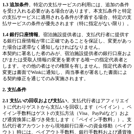
1.3 追加条件
。特定の支払サービスの利用には、追加の条件
を受け入れる必要がある場合があります。本支払条件と特定
の支払サービスに適用される条件が矛盾する場合、特定の支
払サービスの条件が優先されます（特に指定がない限り）。
1.4 銀行口座情報
。宿泊施設提供者は、支払代行者に提供す
る銀行口座情報が常に正確であることを保証し、変更があっ
た場合は遅滞なく通知しなければなりません。
本契約に署名した者のみが、宿泊施設提供者の銀行口座およ
び/または受取人情報の変更を要求する唯一の指定代表者と
します。その他の者はその権限を有しません。指定代表者の
変更は書面でWinkに通知し、両当事者が署名した書面によ
る契約修正を通じてのみ実施されます。
2. 支払条件
2.1 支払いの回収および支払い
。支払代行者はアフィリエイ
トに代わりゲストから支払いを回収します（ペイイン）。ペ
イイン手数料はゲストの支払方法（Visa、PayPalなど）およ
び通貨換算に基づき発生します（「ペイイン手数料」）。支
払代行者アカウントから現地銀行口座への資金移動（ペイア
ウト）時には、ペイアウト手数料、銀行手数料および通貨換