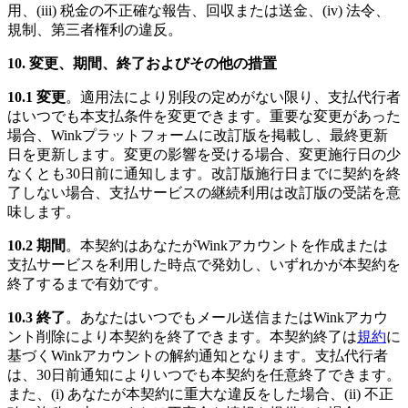
用、(iii) 税金の不正確な報告、回収または送金、(iv) 法令、
規制、第三者権利の違反。
10. 変更、期間、終了およびその他の措置
10.1 変更
。適用法により別段の定めがない限り、支払代行者
はいつでも本支払条件を変更できます。重要な変更があった
場合、Winkプラットフォームに改訂版を掲載し、最終更新
日を更新します。変更の影響を受ける場合、変更施行日の少
なくとも30日前に通知します。改訂版施行日までに契約を終
了しない場合、支払サービスの継続利用は改訂版の受諾を意
味します。
10.2 期間
。本契約はあなたがWinkアカウントを作成または
支払サービスを利用した時点で発効し、いずれかが本契約を
終了するまで有効です。
10.3 終了
。あなたはいつでもメール送信またはWinkアカウ
ント削除により本契約を終了できます。本契約終了は
規約
に
基づくWinkアカウントの解約通知となります。支払代行者
は、30日前通知によりいつでも本契約を任意終了できます。
また、(i) あなたが本契約に重大な違反をした場合、(ii) 不正