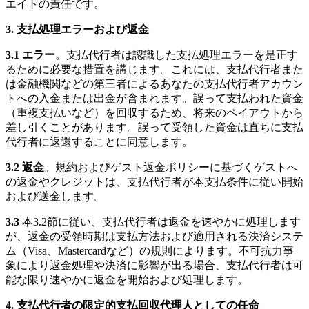
エイトの責任です。
3. 支払処理エラーおよび返金
3.1 エラー
。支払代行者は認識した支払処理エラーを是正す
るために必要な措置を講じます。これには、支払代行者また
は金融機関などの第三者によるあなたの支払代行者アカウン
トへの入金または出金が含まれます。誤って支払われた資金
（重複支払いなど）を回収するため、将来のペイアウトから
差し引くことがあります。誤って受領した資金は直ちに支払
代行者に返還することに同意します。
3.2 返金
。規約およびゲスト返金ポリシーに基づくゲストへ
の返金やクレジットは、支払代行者が本支払条件に従い開始
および送金します。
3.3
本3.2節に従い、支払代行者は返金を速やかに処理します
が、返金の受領時期は支払方法および適用される決済システ
ム（Visa、Mastercardなど）の規則によります。不可抗力事
象により返金処理や決済に影響が出る場合、支払代行者は可
能な限り速やかに返金を開始および処理します。
4. 支払代行者の限定的支払回収代理人としての任命