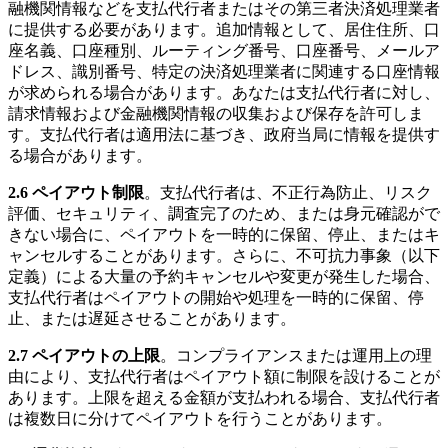
融機関情報などを支払代行者またはその第三者決済処理業者
に提供する必要があります。追加情報として、居住住所、口
座名義、口座種別、ルーティング番号、口座番号、メールア
ドレス、識別番号、特定の決済処理業者に関連する口座情報
が求められる場合があります。あなたは支払代行者に対し、
請求情報および金融機関情報の収集および保存を許可しま
す。支払代行者は適用法に基づき、政府当局に情報を提供す
る場合があります。
2.6 ペイアウト制限
。支払代行者は、不正行為防止、リスク
評価、セキュリティ、調査完了のため、または身元確認がで
きない場合に、ペイアウトを一時的に保留、停止、またはキ
ャンセルすることがあります。さらに、不可抗力事象（以下
定義）による大量の予約キャンセルや変更が発生した場合、
支払代行者はペイアウトの開始や処理を一時的に保留、停
止、または遅延させることがあります。
2.7 ペイアウトの上限
。コンプライアンスまたは運用上の理
由により、支払代行者はペイアウト額に制限を設けることが
あります。上限を超える金額が支払われる場合、支払代行者
は複数日に分けてペイアウトを行うことがあります。