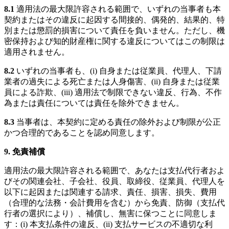
8.1
適用法の最大限許容される範囲で、いずれの当事者も本
契約またはその違反に起因する間接的、偶発的、結果的、特
別または懲罰的損害について責任を負いません。ただし、機
密保持および知的財産権に関する違反についてはこの制限は
適用されません。
8.2
いずれの当事者も、(i) 自身または従業員、代理人、下請
業者の過失による死亡または人身傷害、(ii) 自身または従業
員による詐欺、(iii) 適用法で制限できない違反、行為、不作
為または責任については責任を除外できません。
8.3
当事者は、本契約に定める責任の除外および制限が公正
かつ合理的であることを認め同意します。
9. 免責補償
適用法の最大限許容される範囲で、あなたは支払代行者およ
びその関連会社、子会社、役員、取締役、従業員、代理人を
以下に起因または関連する請求、責任、損害、損失、費用
（合理的な法務・会計費用を含む）から免責、防御（支払代
行者の選択により）、補償し、無害に保つことに同意しま
す：(i) 本支払条件の違反、(ii) 支払サービスの不適切な利