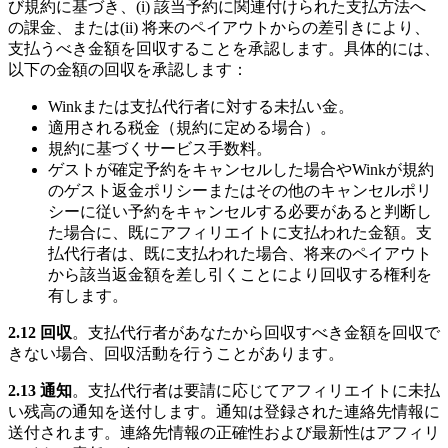
び規約に基づき、(i) 該当予約に関連付けられた支払方法へ
の課金、または(ii) 将来のペイアウトからの差引きにより、
支払うべき金額を回収することを承認します。具体的には、
以下の金額の回収を承認します：
Winkまたは支払代行者に対する未払い金。
適用される税金（規約に定める場合）。
規約に基づくサービス手数料。
ゲストが確定予約をキャンセルした場合やWinkが規約
のゲスト返金ポリシーまたはその他のキャンセルポリ
シーに従い予約をキャンセルする必要があると判断し
た場合に、既にアフィリエイトに支払われた金額。支
払代行者は、既に支払われた場合、将来のペイアウト
から該当返金額を差し引くことにより回収する権利を
有します。
2.12 回収
。支払代行者があなたから回収すべき金額を回収で
きない場合、回収活動を行うことがあります。
2.13 通知
。支払代行者は要請に応じてアフィリエイトに未払
い残高の通知を送付します。通知は登録された連絡先情報に
送付されます。連絡先情報の正確性および最新性はアフィリ