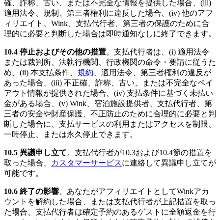
確、詐称、古い、または不完全な情報を提供した場合、(iii)
適用法令、規制、第三者権利に違反した場合、(iv) 他のアフ
ィリエイト、Wink、支払代行者、第三者の保護のために合
理的に必要と判断した場合は即時通知なしに終了できます。
10.4 停止およびその他の措置
。支払代行者は、(i) 適用法令
または裁判所、法執行機関、行政機関の命令・要請に従うた
め、(ii) 本支払条件、
規約
、適用法令、第三者権利の違反が
あった場合、(iii) 不正確、詐称、古い、または不完全なペイ
アウト情報が提供された場合、(iv) 支払条件に基づく未払い
金がある場合、(v) Wink、宿泊施設提供者、支払代行者、第
三者の安全や財産保護、不正防止のために合理的に必要と判
断した場合に、支払サービスの利用またはアクセスを制限、
一時停止、または永久停止できます。
10.5 異議申し立て
。支払代行者が10.3および10.4節の措置を
取った場合、
カスタマーサービス
に連絡して異議申し立てが
可能です。
10.6 終了の影響
。あなたがアフィリエイトとしてWinkアカ
ウントを解約した場合、または支払代行者が上記措置を取っ
た場合、支払代行者は確定予約のあるゲストに全額返金を行