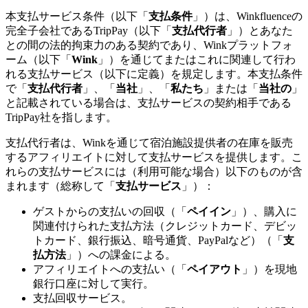
本支払サービス条件（以下「
支払条件
」）は、Winkfluenceの
完全子会社であるTripPay（以下「
支払代行者
」）とあなた
との間の法的拘束力のある契約であり、Winkプラットフォ
ーム（以下「
Wink
」）を通じてまたはこれに関連して行わ
れる支払サービス（以下に定義）を規定します。本支払条件
で「
支払代行者
」、「
当社
」、「
私たち
」または「
当社の
」
と記載されている場合は、支払サービスの契約相手である
TripPay社を指します。
支払代行者は、Winkを通じて宿泊施設提供者の在庫を販売
するアフィリエイトに対して支払サービスを提供します。こ
れらの支払サービスには（利用可能な場合）以下のものが含
まれます（総称して「
支払サービス
」）：
ゲストからの支払いの回収（「
ペイイン
」）、購入に
関連付けられた支払方法（クレジットカード、デビッ
トカード、銀行振込、暗号通貨、PayPalなど）（「
支
払方法
」）への課金による。
アフィリエイトへの支払い（「
ペイアウト
」）を現地
銀行口座に対して実行。
支払回収サービス。