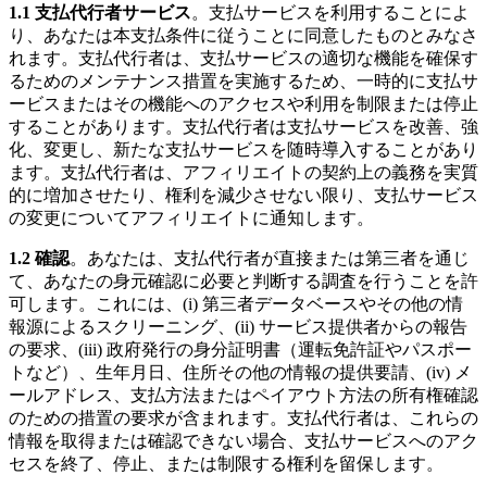
1.1 支払代行者サービス
。支払サービスを利用することによ
り、あなたは本支払条件に従うことに同意したものとみなさ
れます。支払代行者は、支払サービスの適切な機能を確保す
るためのメンテナンス措置を実施するため、一時的に支払サ
ービスまたはその機能へのアクセスや利用を制限または停止
することがあります。支払代行者は支払サービスを改善、強
化、変更し、新たな支払サービスを随時導入することがあり
ます。支払代行者は、アフィリエイトの契約上の義務を実質
的に増加させたり、権利を減少させない限り、支払サービス
の変更についてアフィリエイトに通知します。
1.2 確認
。あなたは、支払代行者が直接または第三者を通じ
て、あなたの身元確認に必要と判断する調査を行うことを許
可します。これには、(i) 第三者データベースやその他の情
報源によるスクリーニング、(ii) サービス提供者からの報告
の要求、(iii) 政府発行の身分証明書（運転免許証やパスポー
トなど）、生年月日、住所その他の情報の提供要請、(iv) メ
ールアドレス、支払方法またはペイアウト方法の所有権確認
のための措置の要求が含まれます。支払代行者は、これらの
情報を取得または確認できない場合、支払サービスへのアク
セスを終了、停止、または制限する権利を留保します。