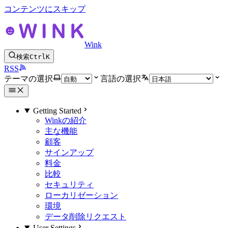
コンテンツにスキップ
Wink
検索
Ctrl
K
RSS
テーマの選択
言語の選択
Getting Started
Winkの紹介
主な機能
顧客
サインアップ
料金
比較
セキュリティ
ローカリゼーション
環境
データ削除リクエスト
User Settings