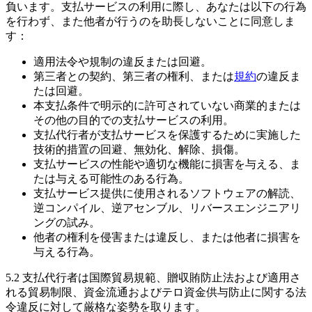
負います。支払サービスの利用に際し、あなたは以下の行為
を行わず、また他者が行うのを助長しないことに同意しま
す：
適用法令や規制の違反または回避。
第三者との契約、第三者の権利、または
規約
の違反ま
たは回避。
本支払条件で明示的に許可されていない商業的または
その他の目的での支払サービスの利用。
支払代行者が支払サービスを保護するために実施した
技術的措置の回避、無効化、解除、損傷。
支払サービスの性能や適切な機能に損害を与える、ま
たは与える可能性のある行為。
支払サービス提供に使用されるソフトウェアの解読、
逆コンパイル、逆アセンブル、リバースエンジニアリ
ングの試み。
他者の権利を侵害または違反し、または他者に損害を
与える行為。
5.2 支払代行者は国際貿易規範、贈収賄防止法および適用さ
れる貿易制限、資金流通およびテロ資金供与防止に関する法
令違反に対して厳格な姿勢を取ります。