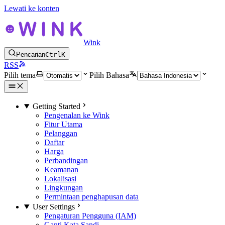
Lewati ke konten
Wink
Pencarian
Ctrl
K
RSS
Pilih tema
Pilih Bahasa
Getting Started
Pengenalan ke Wink
Fitur Utama
Pelanggan
Daftar
Harga
Perbandingan
Keamanan
Lokalisasi
Lingkungan
Permintaan penghapusan data
User Settings
Pengaturan Pengguna (IAM)
Ganti Kata Sandi