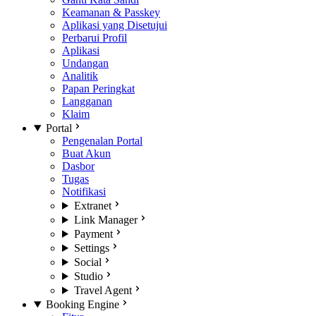
Keamanan & Passkey
Aplikasi yang Disetujui
Perbarui Profil
Aplikasi
Undangan
Analitik
Papan Peringkat
Langganan
Klaim
Portal
Pengenalan Portal
Buat Akun
Dasbor
Tugas
Notifikasi
Extranet
Link Manager
Payment
Settings
Social
Studio
Travel Agent
Booking Engine