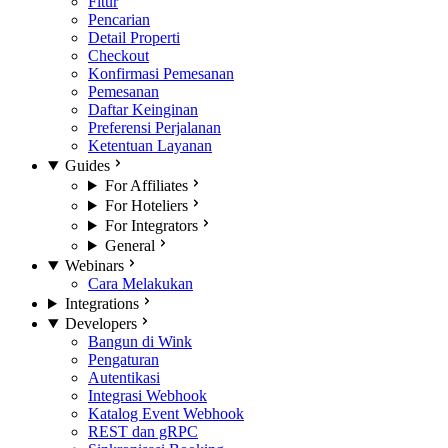
Fitur
Pencarian
Detail Properti
Checkout
Konfirmasi Pemesanan
Pemesanan
Daftar Keinginan
Preferensi Perjalanan
Ketentuan Layanan
Guides
For Affiliates
For Hoteliers
For Integrators
General
Webinars
Cara Melakukan
Integrations
Developers
Bangun di Wink
Pengaturan
Autentikasi
Integrasi Webhook
Katalog Event Webhook
REST dan gRPC