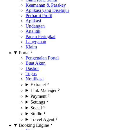
Keamanan & Passkey
Aplikasi yang Disetujui
Perbarui Profil
Aplikasi
Undangan
Analitik
Papan Peringkat
Langganan
Klaim
Portal
Pengenalan Portal
Buat Akun
Dasbor
Tugas
Notifikasi
Extranet
Link Manager
Payment
Settings
Social
Studio
Travel Agent
Booking Engine