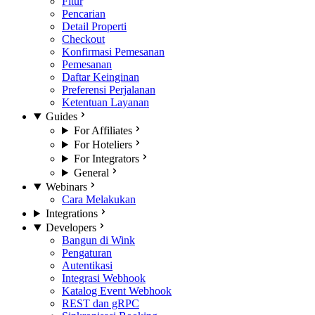
Fitur
Pencarian
Detail Properti
Checkout
Konfirmasi Pemesanan
Pemesanan
Daftar Keinginan
Preferensi Perjalanan
Ketentuan Layanan
Guides
For Affiliates
For Hoteliers
For Integrators
General
Webinars
Cara Melakukan
Integrations
Developers
Bangun di Wink
Pengaturan
Autentikasi
Integrasi Webhook
Katalog Event Webhook
REST dan gRPC