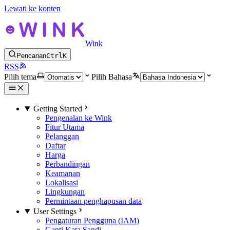
Lewati ke konten
Wink
Pencarian
Ctrl
K
RSS
Pilih tema
Pilih Bahasa
Getting Started
Pengenalan ke Wink
Fitur Utama
Pelanggan
Daftar
Harga
Perbandingan
Keamanan
Lokalisasi
Lingkungan
Permintaan penghapusan data
User Settings
Pengaturan Pengguna (IAM)
Ganti Kata Sandi