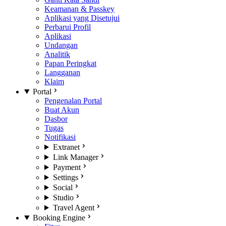
Keamanan & Passkey
Aplikasi yang Disetujui
Perbarui Profil
Aplikasi
Undangan
Analitik
Papan Peringkat
Langganan
Klaim
Portal
Pengenalan Portal
Buat Akun
Dasbor
Tugas
Notifikasi
Extranet
Link Manager
Payment
Settings
Social
Studio
Travel Agent
Booking Engine