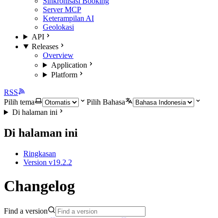
Sinkronisasi Booking
Server MCP
Keterampilan AI
Geolokasi
API
Releases
Overview
Application
Platform
RSS
Pilih tema
Pilih Bahasa
Di halaman ini
Di halaman ini
Ringkasan
Version v19.2.2
Changelog
Find a version