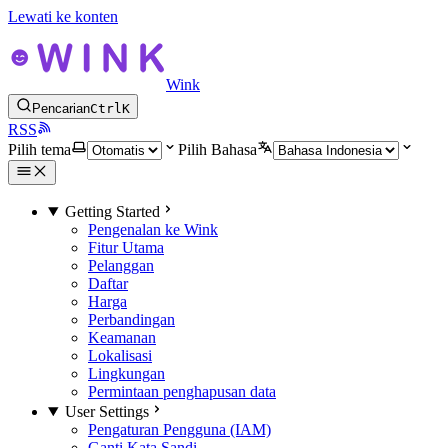
Lewati ke konten
Wink
Pencarian
Ctrl
K
RSS
Pilih tema
Pilih Bahasa
Getting Started
Pengenalan ke Wink
Fitur Utama
Pelanggan
Daftar
Harga
Perbandingan
Keamanan
Lokalisasi
Lingkungan
Permintaan penghapusan data
User Settings
Pengaturan Pengguna (IAM)
Ganti Kata Sandi