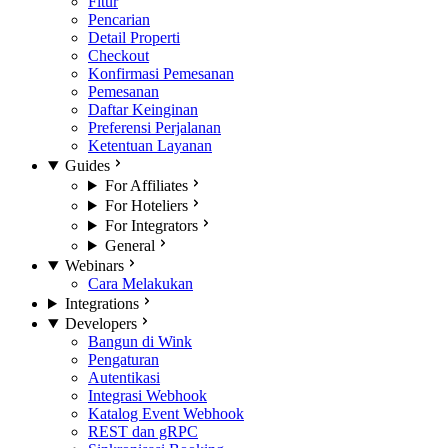
Fitur
Pencarian
Detail Properti
Checkout
Konfirmasi Pemesanan
Pemesanan
Daftar Keinginan
Preferensi Perjalanan
Ketentuan Layanan
Guides
For Affiliates
For Hoteliers
For Integrators
General
Webinars
Cara Melakukan
Integrations
Developers
Bangun di Wink
Pengaturan
Autentikasi
Integrasi Webhook
Katalog Event Webhook
REST dan gRPC