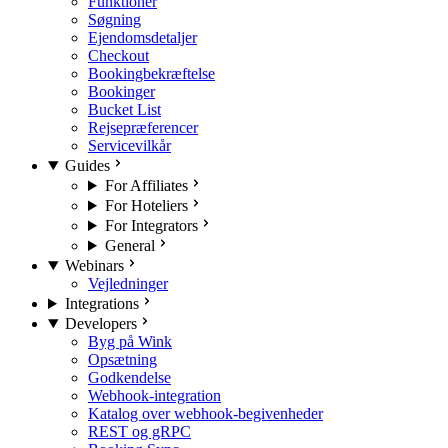
Funktioner
Søgning
Ejendomsdetaljer
Checkout
Bookingbekræftelse
Bookinger
Bucket List
Rejsepræferencer
Servicevilkår
Guides
For Affiliates
For Hoteliers
For Integrators
General
Webinars
Vejledninger
Integrations
Developers
Byg på Wink
Opsætning
Godkendelse
Webhook-integration
Katalog over webhook-begivenheder
REST og gRPC