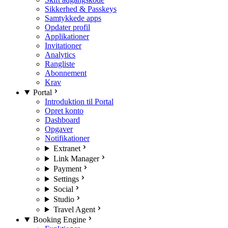
Sikkerhed & Passkeys
Samtykkede apps
Opdater profil
Applikationer
Invitationer
Analytics
Rangliste
Abonnement
Krav
Portal
Introduktion til Portal
Opret konto
Dashboard
Opgaver
Notifikationer
Extranet
Link Manager
Payment
Settings
Social
Studio
Travel Agent
Booking Engine