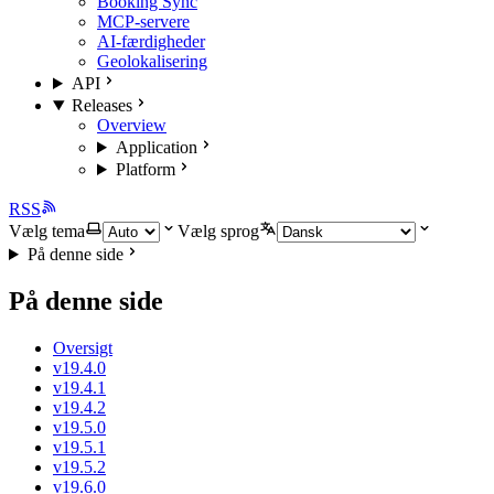
Booking Sync
MCP-servere
AI-færdigheder
Geolokalisering
API
Releases
Overview
Application
Platform
RSS
Vælg tema
Vælg sprog
På denne side
På denne side
Oversigt
v19.4.0
v19.4.1
v19.4.2
v19.5.0
v19.5.1
v19.5.2
v19.6.0