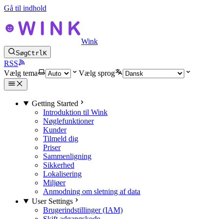
Gå til indhold
Wink
Søg
Ctrl
K
RSS
Vælg tema
Vælg sprog
Getting Started
Introduktion til Wink
Nøglefunktioner
Kunder
Tilmeld dig
Priser
Sammenligning
Sikkerhed
Lokalisering
Miljøer
Anmodning om sletning af data
User Settings
Brugerindstillinger (IAM)
Skift adgangskode