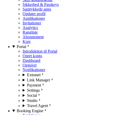
Sikkerhed & Passkeys
Samtykkede apps
Opdater profil
Applikationer
Invitationer
Analytics
Rangliste
Abonnement
Krav
Portal
Introduktion til Portal
Opret konto
Dashboard
Opgaver
Notifikationer
Extranet
Link Manager
Payment
Settings
Social
Studio
Travel Agent
Booking Engine