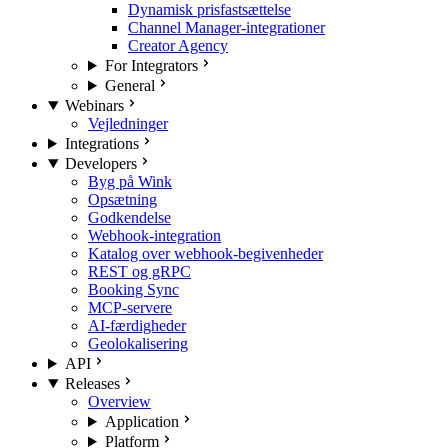
Dynamisk prisfastsættelse
Channel Manager-integrationer
Creator Agency
For Integrators
General
Webinars
Vejledninger
Integrations
Developers
Byg på Wink
Opsætning
Godkendelse
Webhook-integration
Katalog over webhook-begivenheder
REST og gRPC
Booking Sync
MCP-servere
AI-færdigheder
Geolokalisering
API
Releases
Overview
Application
Platform