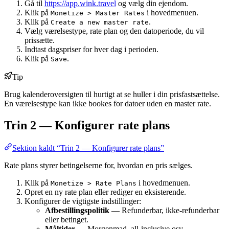
Gå til
https://app.wink.travel
og vælg din ejendom.
Klik på
i hovedmenuen.
Monetize > Master Rates
Klik på
.
Create a new master rate
Vælg værelsestype, rate plan og den datoperiode, du vil
prissætte.
Indtast dagspriser for hver dag i perioden.
Klik på
.
Save
Tip
Brug kalenderoversigten til hurtigt at se huller i din prisfastsættelse.
En værelsestype kan ikke bookes for datoer uden en master rate.
Trin 2 — Konfigurer rate plans
Sektion kaldt “Trin 2 — Konfigurer rate plans”
Rate plans styrer betingelserne for, hvordan en pris sælges.
Klik på
i hovedmenuen.
Monetize > Rate Plans
Opret en ny rate plan eller rediger en eksisterende.
Konfigurer de vigtigste indstillinger:
Afbestillingspolitik
— Refunderbar, ikke-refunderbar
eller betinget.
Måltider
— Morgenmad, all-inclusive osv.