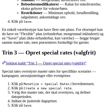
Beboelsesmodifikatorer
— Rabat for enkeltværelse,
ekstra gebyrer for voksne/børn.
Restriktioner
— Minimum ophold, forudbestilling,
salgsdatoer, ankomstdage osv.
Klik på
.
Save
En enkelt værelsestype kan have flere rate plans. For eksempel kan
du have en “Flexible” plan (refunderbar, morgenmad inkluderet) og
en “Saver” plan (ikke-refunderbar, kun værelse) — begge bruger
samme master rate, men præsenteres forskelligt for gæster.
Trin 3 — Opret special rates (valgfrit)
Sektion kaldt “Trin 3 — Opret special rates (valgfrit)”
Special rates overstyrer master rates for specifikke scenarier —
kampagner, sæsonjusteringer eller eventpriser.
Klik på
i hovedmenuen.
Monetize > Special Rates
Klik på
.
Create a new special rate
Vælg den master rate, der skal overstyres, og definer
datoperioden.
Indtast de justerede dagspriser.
Klik på
.
Save