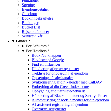
Funktioner
Søgning
Ejendomsdetaljer
Checkout
Bookingbekræftelse
Bookinger
Bucket List
Rejsepræferencer
Servicevilkår
Guides
For Affiliates
For Hoteliers
Book Nu-knappen
Bliv listet på Google
Find en influencer
Håndtering af priser og takster
Tjekliste for onboarding af ejendom
Opsætning af salgskanaler
Synkronisering af din kalender med CalDAV
Forbedring af din Green Index-score
Opbygning af dit affiliate-netværk
Håndtering af Blackout-datoer og Særlige Priser
Automatisering af sociale medier for din ejendom
AI-assisteret registrering af ejendom
Oversættelsestjenester