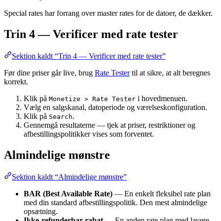
Special rates har forrang over master rates for de datoer, de dækker.
Trin 4 — Verificer med rate tester
Sektion kaldt “Trin 4 — Verificer med rate tester”
Før dine priser går live, brug
Rate Tester
til at sikre, at alt beregnes
korrekt.
Klik på
i hovedmenuen.
Monetize > Rate Tester
Vælg en salgskanal, datoperiode og værelseskonfiguration.
Klik på
.
Search
Gennemgå resultaterne — tjek at priser, restriktioner og
afbestillingspolitikker vises som forventet.
Almindelige mønstre
Sektion kaldt “Almindelige mønstre”
BAR (Best Available Rate)
— En enkelt fleksibel rate plan
med din standard afbestillingspolitik. Den mest almindelige
opsætning.
Ikke-refunderbar rabat
— En anden rate plan med lavere