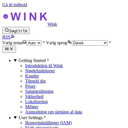
Gå til indhold
Wink
Søg
Ctrl
K
RSS
Vælg tema
Vælg sprog
Getting Started
Introduktion til Wink
Nøglefunktioner
Kunder
Tilmeld dig
Priser
Sammenligning
Sikkerhed
Lokalisering
Miljøer
Anmodning om sletning af data
User Settings
Brugerindstillinger (IAM)
Skift adgangskode