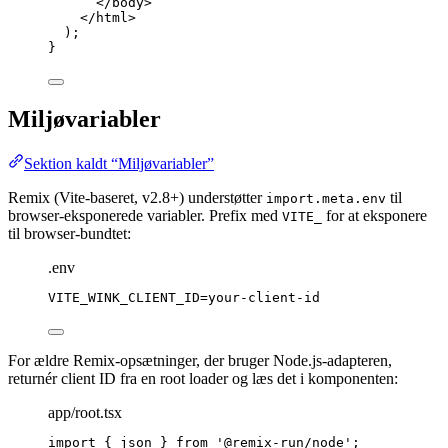
</
body
>
</
html
>
);
}
Miljøvariabler
Sektion kaldt “Miljøvariabler”
Remix (Vite-baseret, v2.8+) understøtter
til
import.meta.env
browser-eksponerede variabler. Prefix med
for at eksponere
VITE_
til browser-bundtet:
.env
VITE_WINK_CLIENT_ID=your-client-id
For ældre Remix-opsætninger, der bruger Node.js-adapteren,
returnér client ID fra en root loader og læs det i komponenten:
app/root.tsx
import
 { json } 
from
'
@remix-run/node
'
;