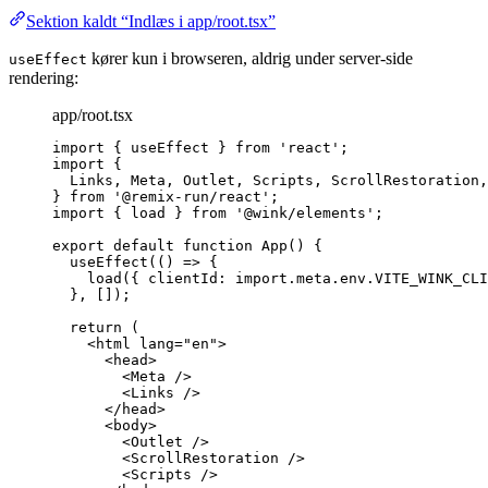
Sektion kaldt “Indlæs i app/root.tsx”
kører kun i browseren, aldrig under server-side
useEffect
rendering:
app/root.tsx
import
 { useEffect } 
from
'
react
'
;
import
 {
Links, Meta, Outlet, Scripts, ScrollRestoration,
} 
from
'
@remix-run/react
'
;
import
 { load } 
from
'
@wink/elements
'
;
export
default
function
App
()
 {
useEffect
(
()
=>
 {
load
({ clientId: 
import.
meta
.
env
.
VITE_WINK_CLI
}
,
 []);
return
 (
<
html
lang
=
"
en
"
>
<
head
>
<
Meta
 />
<
Links
 />
</
head
>
<
body
>
<
Outlet
 />
<
ScrollRestoration
 />
<
Scripts
 />