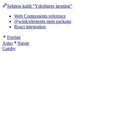
Sektion kaldt “Yderligere læsning”
Web Components reference
@wink/elements npm package
React integration
Forrige
Astro
Næste
Gatsby