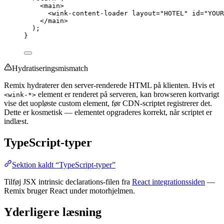
<
main
>
<
wink-content-loader
layout
=
"
HOTEL
"
id
=
"
YOUR
</
main
>
);
}
Hydratiseringsmismatch
Remix hydraterer den server-renderede HTML på klienten. Hvis et
element er renderet på serveren, kan browseren kortvarigt
<wink-*>
vise det uopløste custom element, før CDN-scriptet registrerer det.
Dette er kosmetisk — elementet opgraderes korrekt, når scriptet er
indlæst.
TypeScript-typer
Sektion kaldt “TypeScript-typer”
Tilføj JSX intrinsic declarations-filen fra
React integrationssiden
—
Remix bruger React under motorhjelmen.
Yderligere læsning