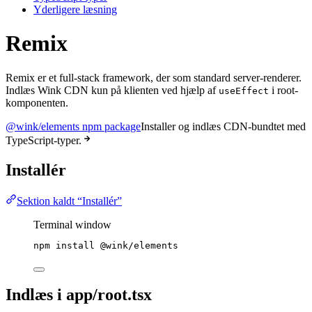
Yderligere læsning
Remix
Remix er et full-stack framework, der som standard server-renderer.
Indlæs Wink CDN kun på klienten ved hjælp af
i root-
useEffect
komponenten.
@wink/elements npm package
Installer og indlæs CDN-bundtet med
TypeScript-typer.
Installér
Sektion kaldt “Installér”
Terminal window
npm
install
@wink/elements
Indlæs i app/root.tsx