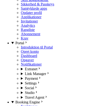
Sikkerhed & Passkeys
Samtykkede apps
Opdater profil
Applikationer
Invitationer
Analytics
Rangliste
Abonnement
Krav
Portal
Introduktion til Portal
Opret konto
Dashboard
Opgaver
Notifikationer
Extranet
Link Manager
Payment
Settings
Social
Studio
Travel Agent
Booking Engine