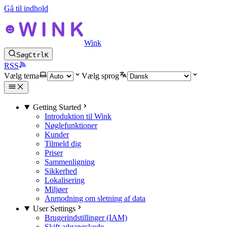
Gå til indhold
Wink
Søg
Ctrl
K
RSS
Vælg tema
Vælg sprog
Getting Started
Introduktion til Wink
Nøglefunktioner
Kunder
Tilmeld dig
Priser
Sammenligning
Sikkerhed
Lokalisering
Miljøer
Anmodning om sletning af data
User Settings
Brugerindstillinger (IAM)
Skift adgangskode