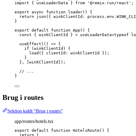
import
 { useLoaderData } 
from
'
@remix-run/react
'
;
export
async
function
loader
()
 {
return
json
({ winkClientId: process
.
env
.
WINK_CLI
}
export
default
function
App
()
 {
const { 
winkClientId
 } = 
useLoaderData
<
typeof
lo
useEffect
(
()
=>
 {
if
 (winkClientId) {
load
({ clientId: winkClientId });
}
}
,
 [winkClientId]);
// ...
}
Brug i routes
Sektion kaldt “Brug i routes”
app/routes/hotels.tsx
export
default
function
HotelsRoute
()
 {
return
 (