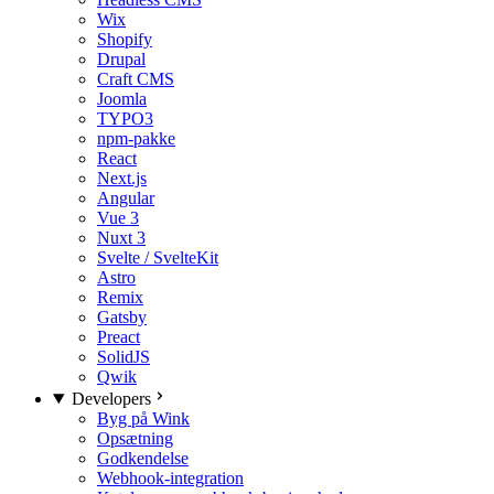
Wix
Shopify
Drupal
Craft CMS
Joomla
TYPO3
npm-pakke
React
Next.js
Angular
Vue 3
Nuxt 3
Svelte / SvelteKit
Astro
Remix
Gatsby
Preact
SolidJS
Qwik
Developers
Byg på Wink
Opsætning
Godkendelse
Webhook-integration