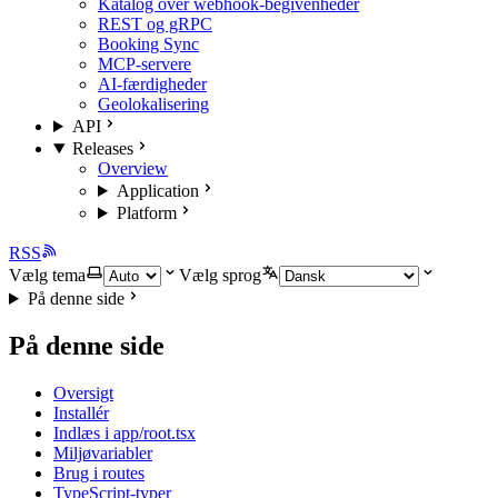
Katalog over webhook-begivenheder
REST og gRPC
Booking Sync
MCP-servere
AI-færdigheder
Geolokalisering
API
Releases
Overview
Application
Platform
RSS
Vælg tema
Vælg sprog
På denne side
På denne side
Oversigt
Installér
Indlæs i app/root.tsx
Miljøvariabler
Brug i routes
TypeScript-typer