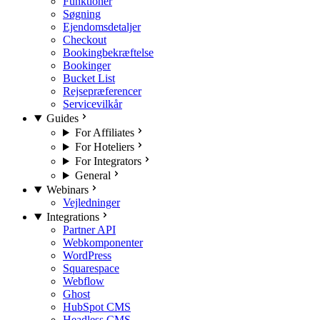
Funktioner
Søgning
Ejendomsdetaljer
Checkout
Bookingbekræftelse
Bookinger
Bucket List
Rejsepræferencer
Servicevilkår
Guides
For Affiliates
For Hoteliers
For Integrators
General
Webinars
Vejledninger
Integrations
Partner API
Webkomponenter
WordPress
Squarespace
Webflow
Ghost
HubSpot CMS
Headless CMS