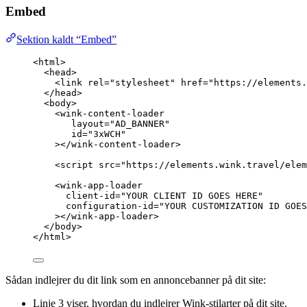
Embed
Sektion kaldt “Embed”
<
html
>
<
head
>
<
link
rel
=
"
stylesheet
"
href
=
"
https://elements.
</
head
>
<
body
>
<
wink-content-loader
layout
=
"
AD_BANNER
"
id
=
"
3xWCH
"
></
wink-content-loader
>
<
script
src
=
"
https://elements.wink.travel/elem
<
wink-app-loader
client-id
=
"
YOUR CLIENT ID GOES HERE
"
configuration-id
=
"
YOUR CUSTOMIZATION ID GOES
></
wink-app-loader
>
</
body
>
</
html
>
Sådan indlejrer du dit link som en annoncebanner på dit site:
Linje 3 viser, hvordan du indlejrer Wink-stilarter på dit site.