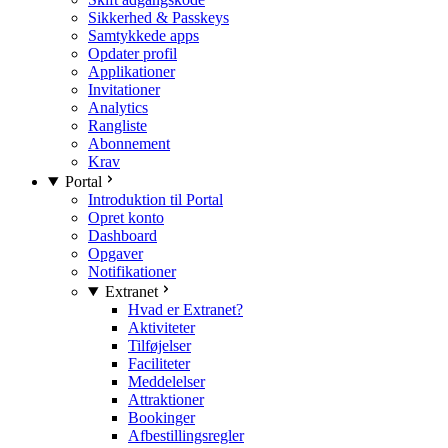
Sikkerhed & Passkeys
Samtykkede apps
Opdater profil
Applikationer
Invitationer
Analytics
Rangliste
Abonnement
Krav
Portal
Introduktion til Portal
Opret konto
Dashboard
Opgaver
Notifikationer
Extranet
Hvad er Extranet?
Aktiviteter
Tilføjelser
Faciliteter
Meddelelser
Attraktioner
Bookinger
Afbestillingsregler