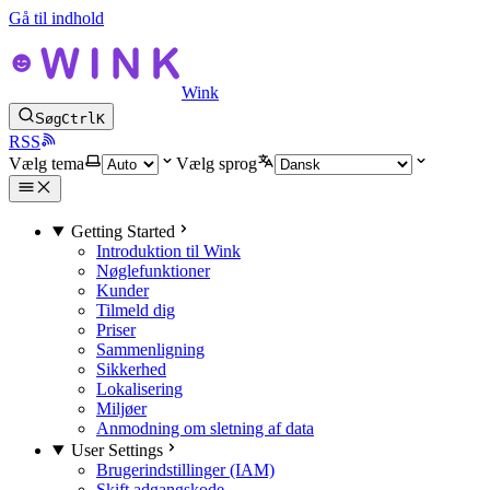
Gå til indhold
Wink
Søg
Ctrl
K
RSS
Vælg tema
Vælg sprog
Getting Started
Introduktion til Wink
Nøglefunktioner
Kunder
Tilmeld dig
Priser
Sammenligning
Sikkerhed
Lokalisering
Miljøer
Anmodning om sletning af data
User Settings
Brugerindstillinger (IAM)
Skift adgangskode