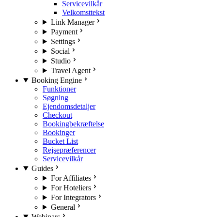
Servicevilkår
Velkomsttekst
Link Manager
Payment
Settings
Social
Studio
Travel Agent
Booking Engine
Funktioner
Søgning
Ejendomsdetaljer
Checkout
Bookingbekræftelse
Bookinger
Bucket List
Rejsepræferencer
Servicevilkår
Guides
For Affiliates
For Hoteliers
For Integrators
General
Webinars