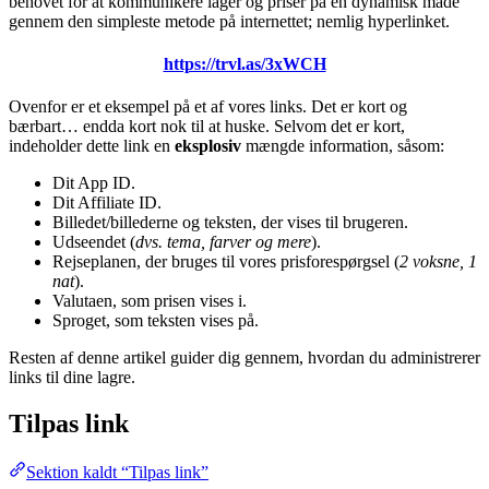
behovet for at kommunikere lager og priser på en dynamisk måde
gennem den simpleste metode på internettet; nemlig hyperlinket.
https://trvl.as/3xWCH
Ovenfor er et eksempel på et af vores links. Det er kort og
bærbart… endda kort nok til at huske. Selvom det er kort,
indeholder dette link en
eksplosiv
mængde information, såsom:
Dit App ID.
Dit Affiliate ID.
Billedet/billederne og teksten, der vises til brugeren.
Udseendet (
dvs. tema, farver og mere
).
Rejseplanen, der bruges til vores prisforespørgsel (
2 voksne, 1
nat
).
Valutaen, som prisen vises i.
Sproget, som teksten vises på.
Resten af denne artikel guider dig gennem, hvordan du administrerer
links til dine lagre.
Tilpas link
Sektion kaldt “Tilpas link”