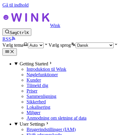
Gå til indhold
Wink
Søg
Ctrl
K
RSS
Vælg tema
Vælg sprog
Getting Started
Introduktion til Wink
Nøglefunktioner
Kunder
Tilmeld dig
Priser
Sammenligning
Sikkerhed
Lokalisering
Miljøer
Anmodning om sletning af data
User Settings
Brugerindstillinger (IAM)
Skift adgangskode