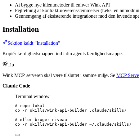
At bygge nye klientmetoder til enhver Wink API
Fejlretning af kontrakt-uoverensstemmelser (f.eks. en anmodni
Gennemgang af eksisterende integrationer mod den levende spe
Installation
Sektion kaldt “Installation”
Kopiér færdighedsmappen ind i din agents færdighedsmappe.
Tip
Wink MCP-serveren skal være tilsluttet i samme miljø. Se
MCP Serve
Claude Code
Terminal window
# repo-lokal
cp
-r
skills/wink-api-builder
.claude/skills/
# eller bruger-niveau
cp
-r
skills/wink-api-builder
~/.claude/skills/