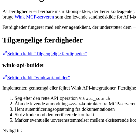
AI-færdigheder er bærbare instruktionspakker, der lærer kodeagenter, 
bruge
Wink MCP-serveren
som den levende sandhedskilde for API-ko
Færdigheder fungerer med enhver agentklient, der understøtter dem
Tilgængelige færdigheder
Sektion kaldt “Tilgængelige færdigheder”
wink-api-builder
Sektion kaldt “wink-api-builder”
Implementer, gennemgå eller fejlret Wink API-integrationer. Færdigh
Søg efter den rette API-operation via
api_search
Åbn de levende anmodnings-/svar-kontrakter fra MCP-servere
Hent autentificeringsopsætning fra dokumentationen
Skriv kode mod den verificerede kontrakt
Marker eventuelle uoverensstemmelser mellem eksisterende kod
Nyttigt til: