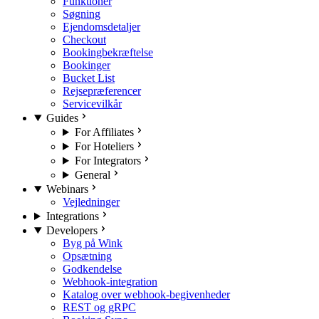
Funktioner
Søgning
Ejendomsdetaljer
Checkout
Bookingbekræftelse
Bookinger
Bucket List
Rejsepræferencer
Servicevilkår
Guides
For Affiliates
For Hoteliers
For Integrators
General
Webinars
Vejledninger
Integrations
Developers
Byg på Wink
Opsætning
Godkendelse
Webhook-integration
Katalog over webhook-begivenheder
REST og gRPC