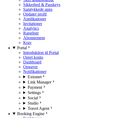
Sikkerhed & Passkeys
Samtykkede apps
Opdater profil
Applikationer
Invitationer
Analytics
Rangliste
Abonnement
Krav
Portal
Introduktion til Portal
Opret konto
Dashboard
Opgaver
Notifikationer
Extranet
Link Manager
Payment
Settings
Social
Studio
Travel Agent
Booking Engine