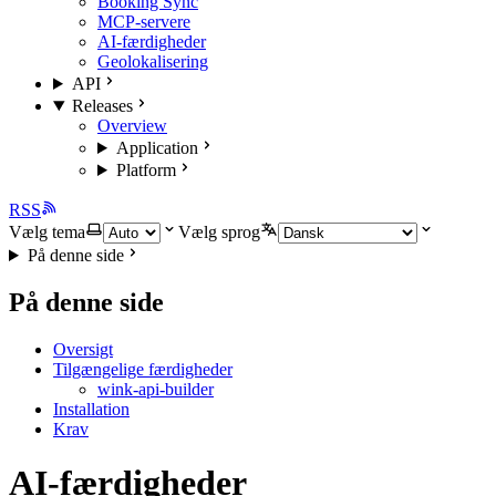
Booking Sync
MCP-servere
AI-færdigheder
Geolokalisering
API
Releases
Overview
Application
Platform
RSS
Vælg tema
Vælg sprog
På denne side
På denne side
Oversigt
Tilgængelige færdigheder
wink-api-builder
Installation
Krav
AI-færdigheder