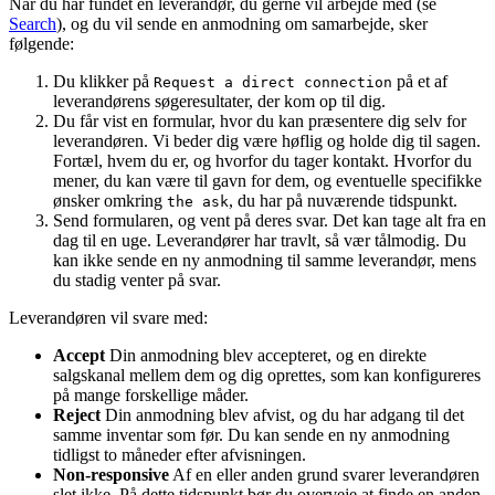
Når du har fundet en leverandør, du gerne vil arbejde med (se
Search
), og du vil sende en anmodning om samarbejde, sker
følgende:
Du klikker på
på et af
Request a direct connection
leverandørens søgeresultater, der kom op til dig.
Du får vist en formular, hvor du kan præsentere dig selv for
leverandøren. Vi beder dig være høflig og holde dig til sagen.
Fortæl, hvem du er, og hvorfor du tager kontakt. Hvorfor du
mener, du kan være til gavn for dem, og eventuelle specifikke
ønsker omkring
, du har på nuværende tidspunkt.
the ask
Send formularen, og vent på deres svar. Det kan tage alt fra en
dag til en uge. Leverandører har travlt, så vær tålmodig. Du
kan ikke sende en ny anmodning til samme leverandør, mens
du stadig venter på svar.
Leverandøren vil svare med:
Accept
Din anmodning blev accepteret, og en direkte
salgskanal mellem dem og dig oprettes, som kan konfigureres
på mange forskellige måder.
Reject
Din anmodning blev afvist, og du har adgang til det
samme inventar som før. Du kan sende en ny anmodning
tidligst to måneder efter afvisningen.
Non-responsive
Af en eller anden grund svarer leverandøren
slet ikke. På dette tidspunkt bør du overveje at finde en anden