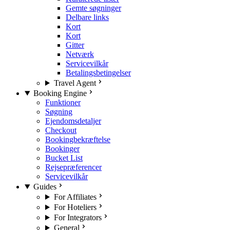
Gemte søgninger
Delbare links
Kort
Kort
Gitter
Netværk
Servicevilkår
Betalingsbetingelser
Travel Agent
Booking Engine
Funktioner
Søgning
Ejendomsdetaljer
Checkout
Bookingbekræftelse
Bookinger
Bucket List
Rejsepræferencer
Servicevilkår
Guides
For Affiliates
For Hoteliers
For Integrators
General