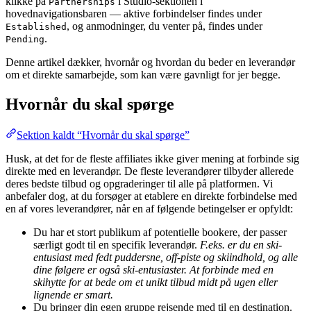
klikke på
i Studio-sektionen i
Partnerships
hovednavigationsbaren — aktive forbindelser findes under
, og anmodninger, du venter på, findes under
Established
.
Pending
Denne artikel dækker, hvornår og hvordan du beder en leverandør
om et direkte samarbejde, som kan være gavnligt for jer begge.
Hvornår du skal spørge
Sektion kaldt “Hvornår du skal spørge”
Husk, at det for de fleste affiliates ikke giver mening at forbinde sig
direkte med en leverandør. De fleste leverandører tilbyder allerede
deres bedste tilbud og opgraderinger til alle på platformen. Vi
anbefaler dog, at du forsøger at etablere en direkte forbindelse med
en af vores leverandører, når en af følgende betingelser er opfyldt:
Du har et stort publikum af potentielle bookere, der passer
særligt godt til en specifik leverandør.
F.eks. er du en ski-
entusiast med fedt puddersne, off-piste og skiindhold, og alle
dine følgere er også ski-entusiaster. At forbinde med en
skihytte for at bede om et unikt tilbud midt på ugen eller
lignende er smart.
Du bringer din egen gruppe rejsende med til en destination.