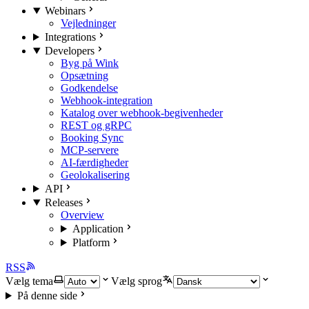
Webinars
Vejledninger
Integrations
Developers
Byg på Wink
Opsætning
Godkendelse
Webhook-integration
Katalog over webhook-begivenheder
REST og gRPC
Booking Sync
MCP-servere
AI-færdigheder
Geolokalisering
API
Releases
Overview
Application
Platform
RSS
Vælg tema
Vælg sprog
På denne side