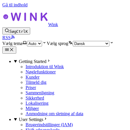
Gå til indhold
Wink
Søg
Ctrl
K
RSS
Vælg tema
Vælg sprog
Getting Started
Introduktion til Wink
Nøglefunktioner
Kunder
Tilmeld dig
Priser
Sammenligning
Sikkerhed
Lokalisering
Miljøer
Anmodning om sletning af data
User Settings
Brugerindstillinger (IAM)
Skift adgangskode