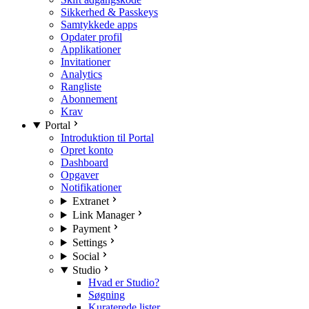
Sikkerhed & Passkeys
Samtykkede apps
Opdater profil
Applikationer
Invitationer
Analytics
Rangliste
Abonnement
Krav
Portal
Introduktion til Portal
Opret konto
Dashboard
Opgaver
Notifikationer
Extranet
Link Manager
Payment
Settings
Social
Studio
Hvad er Studio?
Søgning
Kuraterede lister