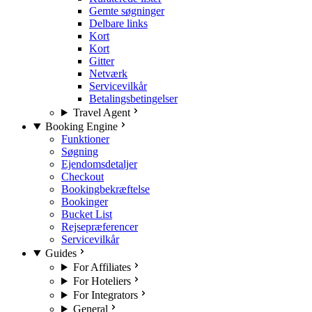
Gemte søgninger
Delbare links
Kort
Kort
Gitter
Netværk
Servicevilkår
Betalingsbetingelser
Travel Agent
Booking Engine
Funktioner
Søgning
Ejendomsdetaljer
Checkout
Bookingbekræftelse
Bookinger
Bucket List
Rejsepræferencer
Servicevilkår
Guides
For Affiliates
For Hoteliers
For Integrators
General