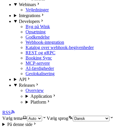
Webinars
Vejledninger
Integrations
Developers
Byg på Wink
Opsætning
Godkendelse
Webhook-integration
Katalog over webhook-begivenheder
REST og gRPC
Booking Sync
MCP-servere
AI-færdigheder
Geolokalisering
API
Releases
Overview
Application
Platform
RSS
Vælg tema
Vælg sprog
På denne side