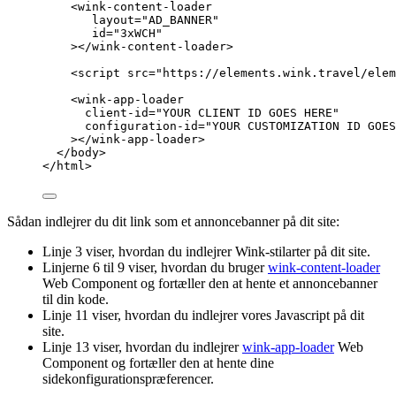
<
wink-content-loader
layout
=
"
AD_BANNER
"
id
=
"
3xWCH
"
></
wink-content-loader
>
<
script
src
=
"
https://elements.wink.travel/elem
<
wink-app-loader
client-id
=
"
YOUR CLIENT ID GOES HERE
"
configuration-id
=
"
YOUR CUSTOMIZATION ID GOES
></
wink-app-loader
>
</
body
>
</
html
>
Sådan indlejrer du dit link som et annoncebanner på dit site:
Linje 3 viser, hvordan du indlejrer Wink-stilarter på dit site.
Linjerne 6 til 9 viser, hvordan du bruger
wink-content-loader
Web Component og fortæller den at hente et annoncebanner
til din kode.
Linje 11 viser, hvordan du indlejrer vores Javascript på dit
site.
Linje 13 viser, hvordan du indlejrer
wink-app-loader
Web
Component og fortæller den at hente dine
sidekonfigurationspræferencer.