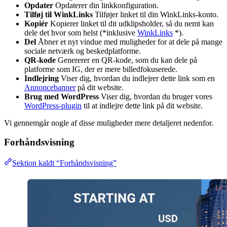
Opdater
Opdaterer din linkkonfiguration.
Tilføj til WinkLinks
Tilføjer linket til din WinkLinks-konto.
Kopiér
Kopierer linket til dit udklipsholder, så du nemt kan
dele det hvor som helst (*inklusive
WinkLinks
*).
Del
Åbner et nyt vindue med muligheder for at dele på mange
sociale netværk og beskedplatforme.
QR-kode
Genererer en QR-kode, som du kan dele på
platforme som IG, der er mere billedfokuserede.
Indlejring
Viser dig, hvordan du indlejrer dette link som en
Annoncebanner
på dit website.
Brug med WordPress
Viser dig, hvordan du bruger vores
WordPress-plugin
til at indlejre dette link på dit website.
Vi gennemgår nogle af disse muligheder mere detaljeret nedenfor.
Forhåndsvisning
Sektion kaldt “Forhåndsvisning”