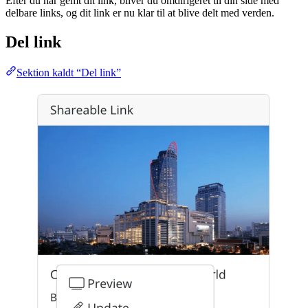
Efter du har gemt dit link, bliver du omdirigeret til din side med
delbare links, og dit link er nu klar til at blive delt med verden.
Del link
Sektion kaldt “Del link”