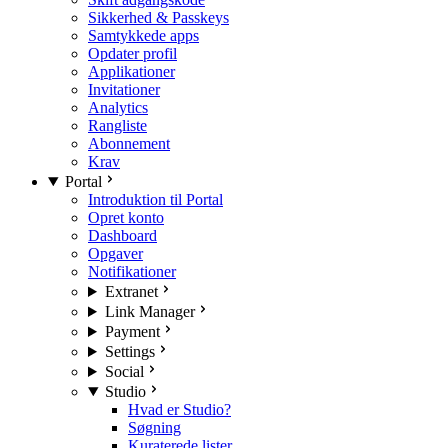
Sikkerhed & Passkeys
Samtykkede apps
Opdater profil
Applikationer
Invitationer
Analytics
Rangliste
Abonnement
Krav
Portal
Introduktion til Portal
Opret konto
Dashboard
Opgaver
Notifikationer
Extranet
Link Manager
Payment
Settings
Social
Studio
Hvad er Studio?
Søgning
Kuraterede lister