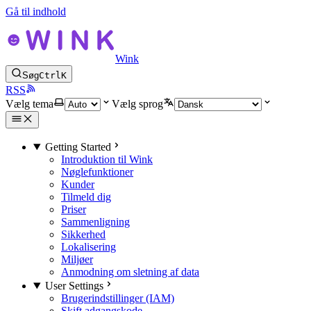
Gå til indhold
Wink
Søg
Ctrl
K
RSS
Vælg tema
Vælg sprog
Getting Started
Introduktion til Wink
Nøglefunktioner
Kunder
Tilmeld dig
Priser
Sammenligning
Sikkerhed
Lokalisering
Miljøer
Anmodning om sletning af data
User Settings
Brugerindstillinger (IAM)
Skift adgangskode