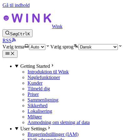
Gå til indhold
Wink
Søg
Ctrl
K
RSS
Vælg tema
Vælg sprog
Getting Started
Introduktion til Wink
Nøglefunktioner
Kunder
Tilmeld dig
Priser
Sammenligning
Sikkerhed
Lokalisering
Miljøer
Anmodning om sletning af data
User Settings
Brugerindstillinger (IAM)
Skift adgangskode