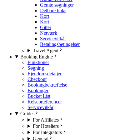
Gemte søgninger
Delbare links
Kort
Kort
Gitter
Netværk
Servicevilkår
Betalingsbetingelser
Travel Agent
Booking Engine
Funktioner
Søgning
Ejendomsdetaljer
Checkout
Bookingbekræftelse
Bookinger
Bucket List
Rejsepræferencer
Servicevilkår
Guides
For Affiliates
For Hoteliers
For Integrators
General