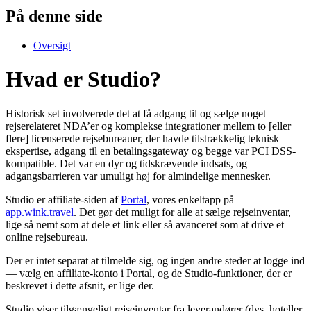
På denne side
Oversigt
Hvad er Studio?
Historisk set involverede det at få adgang til og sælge noget
rejserelateret NDA’er og komplekse integrationer mellem to [eller
flere] licenserede rejsebureauer, der havde tilstrækkelig teknisk
ekspertise, adgang til en betalingsgateway og begge var PCI DSS-
kompatible. Det var en dyr og tidskrævende indsats, og
adgangsbarrieren var umuligt høj for almindelige mennesker.
Studio er affiliate-siden af
Portal
, vores enkeltapp på
app.wink.travel
. Det gør det muligt for alle at sælge rejseinventar,
lige så nemt som at dele et link eller så avanceret som at drive et
online rejsebureau.
Der er intet separat at tilmelde sig, og ingen andre steder at logge ind
— vælg en affiliate-konto i Portal, og de Studio-funktioner, der er
beskrevet i dette afsnit, er lige der.
Studio viser tilgængeligt rejseinventar fra leverandører (dvs. hoteller,