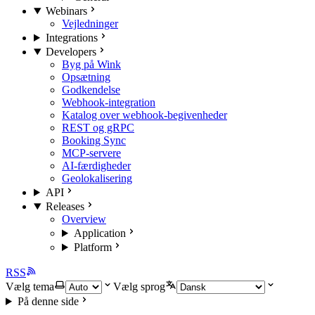
Webinars
Vejledninger
Integrations
Developers
Byg på Wink
Opsætning
Godkendelse
Webhook-integration
Katalog over webhook-begivenheder
REST og gRPC
Booking Sync
MCP-servere
AI-færdigheder
Geolokalisering
API
Releases
Overview
Application
Platform
RSS
Vælg tema
Vælg sprog
På denne side