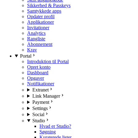
Sikkerhed & Passkeys
Samtykkede apps
Opdater profil
Applikationer
Invitationer
Analytics
Rangliste
Abonnement
Krav
Portal
Introduktion til Portal
Opret konto
Dashboard
Opgaver
Notifikationer
Extranet
Link Manager
Payment
Settings
Social
Studio
Hvad er Studio?
Søgning
Kuraterede lister