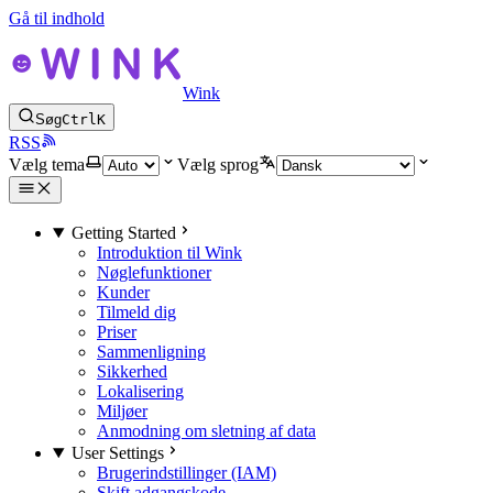
Gå til indhold
Wink
Søg
Ctrl
K
RSS
Vælg tema
Vælg sprog
Getting Started
Introduktion til Wink
Nøglefunktioner
Kunder
Tilmeld dig
Priser
Sammenligning
Sikkerhed
Lokalisering
Miljøer
Anmodning om sletning af data
User Settings
Brugerindstillinger (IAM)
Skift adgangskode