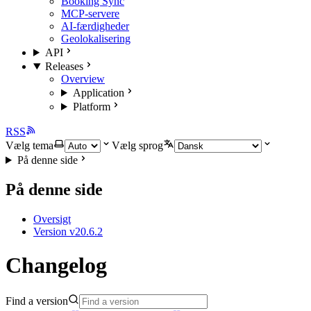
Booking Sync
MCP-servere
AI-færdigheder
Geolokalisering
API
Releases
Overview
Application
Platform
RSS
Vælg tema
Vælg sprog
På denne side
På denne side
Oversigt
Version v20.6.2
Changelog
Find a version