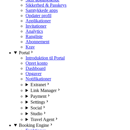
Sikkerhed & Passkeys
Samtykkede apps
Opdater profil
Applikationer
Invitationer
Analytics
Rangliste
Abonnement
Krav
Portal
Introduktion til Portal
Opret konto
Dashboard
Opgaver
Notifikationer
Extranet
Link Manager
Payment
Settings
Social
Studio
Travel Agent
Booking Engine