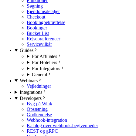
Funktioner
Søgning
Ejendomsdetaljer
Checkout
Bookingbekræftelse
Bookinger
Bucket List
Rejsepræferencer
Servicevilkår
Guides
For Affiliates
For Hoteliers
For Integrators
General
Webinars
Vejledninger
Integrations
Developers
Byg på Wink
Opsætning
Godkendelse
Webhook-integration
Katalog over webhook-begivenheder
REST og gRPC