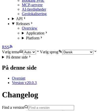
Booking Sync
MCP-servere
AI-færdigheder
Geolokalisering
API
Releases
Overview
Application
Platform
RSS
Vælg tema
Vælg sprog
På denne side
På denne side
Oversigt
Version v20.0.3
Changelog
Find a version