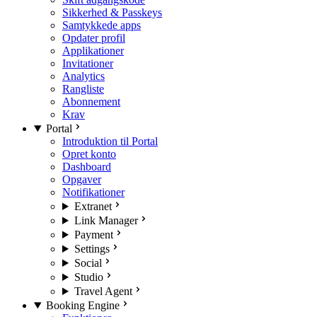
Sikkerhed & Passkeys
Samtykkede apps
Opdater profil
Applikationer
Invitationer
Analytics
Rangliste
Abonnement
Krav
Portal
Introduktion til Portal
Opret konto
Dashboard
Opgaver
Notifikationer
Extranet
Link Manager
Payment
Settings
Social
Studio
Travel Agent
Booking Engine