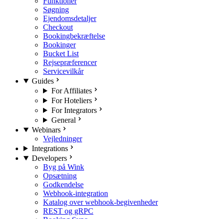
Funktioner
Søgning
Ejendomsdetaljer
Checkout
Bookingbekræftelse
Bookinger
Bucket List
Rejsepræferencer
Servicevilkår
Guides
For Affiliates
For Hoteliers
For Integrators
General
Webinars
Vejledninger
Integrations
Developers
Byg på Wink
Opsætning
Godkendelse
Webhook-integration
Katalog over webhook-begivenheder
REST og gRPC