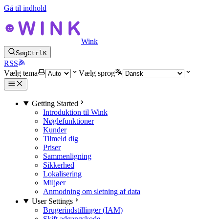
Gå til indhold
Wink
Søg
Ctrl
K
RSS
Vælg tema
Vælg sprog
Getting Started
Introduktion til Wink
Nøglefunktioner
Kunder
Tilmeld dig
Priser
Sammenligning
Sikkerhed
Lokalisering
Miljøer
Anmodning om sletning af data
User Settings
Brugerindstillinger (IAM)
Skift adgangskode